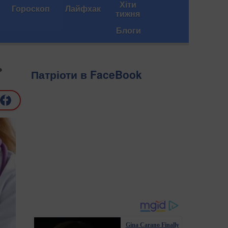
Хіти
Гороскоп
Лайфхак
тижня
Блоги
ь
Патріоти в FaceBook
Gina Carano Finally