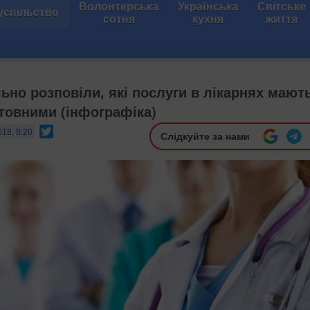
Волонтерська
Українська
Світське
успільство
сотня
кухня
життя
ьно розповіли, які послуги в лікарнях мают
товними (інфографіка)
Twitter
018, 8:20
Слідкуйте за нами