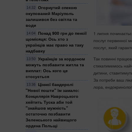
Огорнутий спекою
14:32
окупований Маріуполь
залишився без світла та
води
Понад 900 грн до пенсії
1 липня починаєтьс
14:04
щомісяця: Ось хто з
послуг первинної м
українців має право на таку
послуг, який гаран
надбавку
Українців за кордоном
Так повинні працюва
13:50
можуть позбавити житла та
стикатимемось найч
виплат: Ось кого це
дитини, ставитимуть
стосується
За потреби ваш лік
Цінної бандеролі
13:36
лора, ендокринолог
"Нової пошти" їм замало:
Концелярія Навроцького
хейтить Туска аби той
"знайшов мужність"
остаточно позбавити
Зеленського найвищого
ордена Польщі