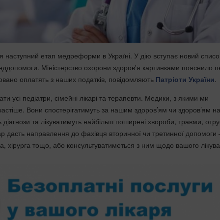
я наступний етап медреформи в Україні. У дію вступає новий списо
еддопомоги. Міністерство охорони здоров'я картинками пояснило п
товано оплатять з наших податків, повідомляють
Патріоти України
.
ти усі педіатри, сімейні лікарі та терапевти. Медики, з якими ми
астіше. Вони спостерігатимуть за нашим здоров’ям чи здоров’ям н
 діагнози та лікуватимуть найбільш поширені хвороби, травми, отру
ар дасть направлення до фахівця вторинної чи третинної допомоги 
а, хірурга тощо, або консультуватиметься з ним щодо вашого лікув