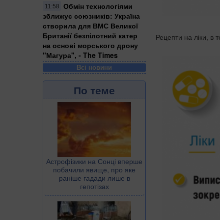
Обмін технологіями
11:58
зближує союзників: Україна
створила для ВМС Великої
Британії безпілотний катер
Рецепти на ліки, в 
на основі морського дрону
"Магура", - The Times
Всі новини
По теме
Астрофізики на Сонці вперше
побачили явище, про яке
раніше гадади лише в
гепотізах