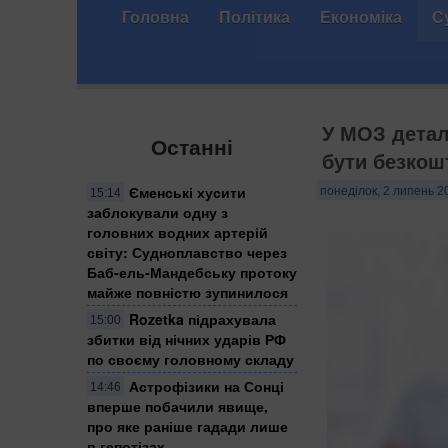
Головна
Політика
Економіка
С
У МОЗ детал
Останні
бути безкош
Єменські хусити
понеділок, 2 липень 2
15:14
заблокували одну з
головних водних артерій
світу: Судноплавство через
Баб-ель-Мандебську протоку
майже повністю зупинилося
Rozetka підрахувала
15:00
збитки від нічних ударів РФ
по своєму головному складу
Астрофізики на Сонці
14:46
вперше побачили явище,
про яке раніше гадади лише
в гепотізах