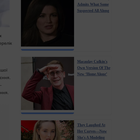
Admits What Some
Suspected All Along
к
ерелік
Macaulay Culkin's
Own Version Of The
ашої
New ‘Home Alone’
єння.
–
ання.
They Laughed At
Her Curves—Now
She's A Modeling