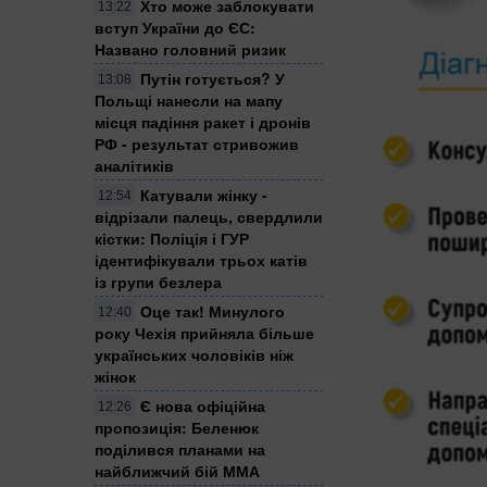
Хто може заблокувати
13:22
вступ України до ЄС:
Названо головний ризик
Путін готується? У
13:08
Польщі нанесли на мапу
місця падіння ракет і дронів
РФ - результат стривожив
аналітиків
Катували жінку -
12:54
відрізали палець, свердлили
кістки: Поліція і ГУР
ідентифікували трьох катів
із групи безлера
Оце так! Минулого
12:40
року Чехія прийняла більше
українських чоловіків ніж
жінок
Є нова офіційна
12:26
пропозиція: Беленюк
поділився планами на
найближчий бій ММА