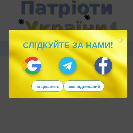
×
СЛІДКУЙТЕ ЗА НАМИ!
не цікавить
вже підписаний