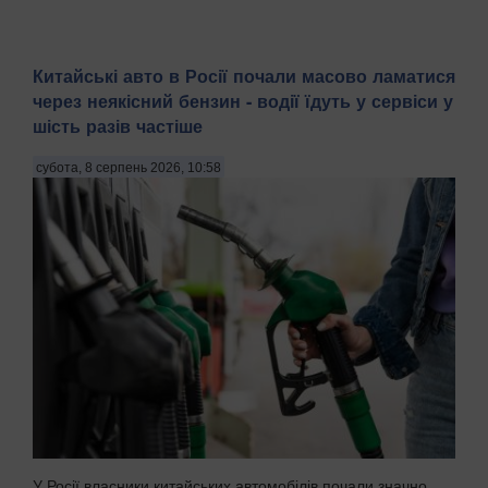
Китайські авто в Росії почали масово ламатися
через неякісний бензин - водії їдуть у сервіси у
шість разів частіше
субота, 8 серпень 2026, 10:58
У Росії власники китайських автомобілів почали значно