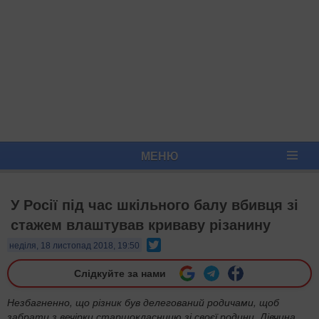
МЕНЮ
У Росії під час шкільного балу вбивця зі
стажем влаштував криваву різанину
Twitter
неділя, 18 листопад 2018, 19:50
Слідкуйте за нами
Незбагненно, що різник був делегований родичами, щоб
забрати з вечірки старшокласницю зі своєї родини. Дівчина