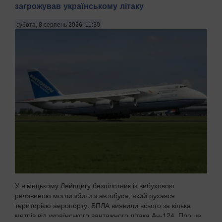
загрожував українському літаку
субота, 8 серпень 2026, 11:30
У німецькому Лейпцигу безпілотник із вибуховою
речовиною могли збити з автобуса, який рухався
територією аеропорту. БПЛА виявили всього за кілька
метрів від українського вантажного літака Ан-124. Про це