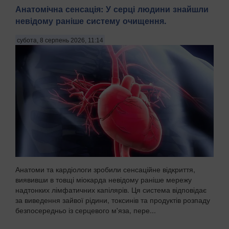
пише WELT із посиланням на німецькі органи безпек...
Анатомічна сенсація: У серці людини знайшли
невідому раніше систему очищення.
субота, 8 серпень 2026, 11:14
Анатоми та кардіологи зробили сенсаційне відкриття,
виявивши в товщі міокарда невідому раніше мережу
надтонких лімфатичних капілярів. Ця система відповідає
за виведення зайвої рідини, токсинів та продуктів розпаду
безпосередньо із серцевого м'яза, пере...