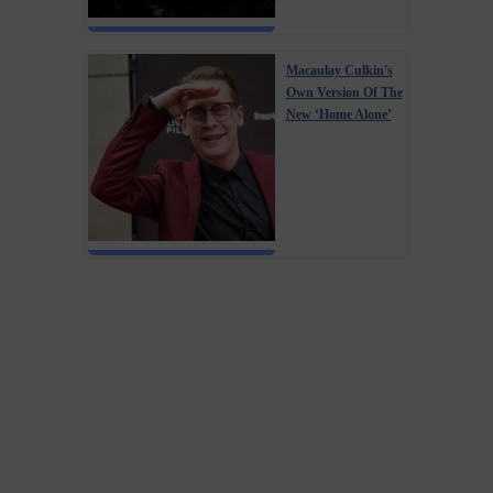
Macaulay Culkin's
Own Version Of The
New ‘Home Alone’