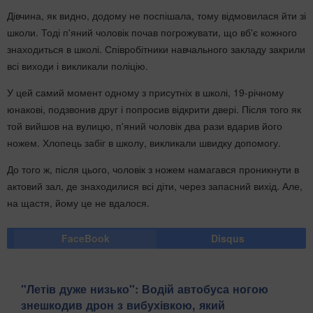
Дівчина, як видно, додому не поспішала, тому відмовилася йти зі
школи. Тоді п'яний чоловік почав погрожувати, що вб'є кожного
знаходиться в школі. Співробітники навчального закладу закрили
всі виходи і викликали поліцію.
У цей самий момент одному з присутніх в школі, 19-річному
юнакові, подзвонив друг і попросив відкрити двері. Після того як
той вийшов на вулицю, п'яний чоловік два рази вдарив його
ножем. Хлопець забіг в школу, викликали швидку допомогу.
До того ж, після цього, чоловік з ножем намагався проникнути в
актовий зал, де знаходилися всі діти, через запасний вихід. Але,
на щастя, йому це не вдалося.
FaceBook
Disqus
"Летів дуже низько": Водій автобуса ногою
знешкодив дрон з вибухівкою, який