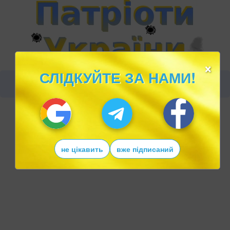
×
СЛІДКУЙТЕ ЗА НАМИ!
не цікавить
вже підписаний