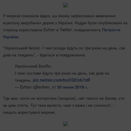
У мережі показали відео, на якому зафіксовано вивезення
ешелону вирубаних дерев з України. Кадри були опубліковані на
сторінці користувача Evhen в Twitter, повідомляють
Патріоти
України
.
"Український безліс. І такі склади йдуть по три рази на день, сім
днів на тиждень", - йдеться в повідомленні.
Український БезЛіс.
І таки состави йдуть три рази на день, сім днів на
тиждень.
pic.twitter.com/hoCQCnb7zR
— Evhen (@evhen_n)
30 июня 2018 г.
"Це жах, ніхто не контролює (анархія), світ такого не бачив, хто
за цим стоїть. Тут така валюта, нам з вами і не снилося", -
пишуть користувачі мережі.