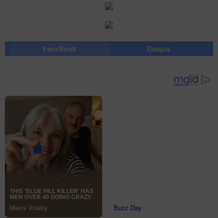
FaceBook
Disqus