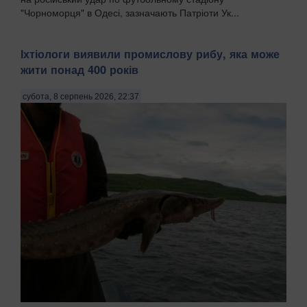
"Чорноморця" в Одесі, зазначають Патріоти Ук...
Іхтіологи виявили промислову рибу, яка може
жити понад 400 років
субота, 8 серпень 2026, 22:37