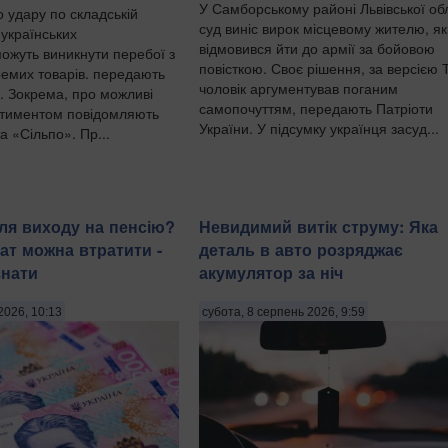
У Самборському районі Львівської об
о удару по складській
суд виніс вирок місцевому жителю, я
 українських
відмовився йти до армії за бойовою
ожуть виникнути перебої з
повісткою. Своє рішення, за версією 
емих товарів. передають
чоловік аргументував поганим
и. Зокрема, про можливі
самопочуттям, передають Патріоти
ртиментом повідомляють
України. У підсумку українця засуд...
 «Сільпо». Пр...
ля виходу на пенсію?
Невидимий витік струму: Яка
ат можна втратити -
деталь в авто розряджає
знати
акумулятор за ніч
2026, 10:13
субота, 8 серпень 2026, 9:59