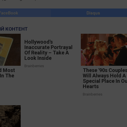
FaceBook
Disqus
Й КОНТЕНТ
Hollywood's
Inaccurate Portrayal
Of Reality – Take A
Look Inside
Brainberries
d Most
These '90s Couple
In The
Will Always Hold A
Special Place In O
Hearts
Brainberries