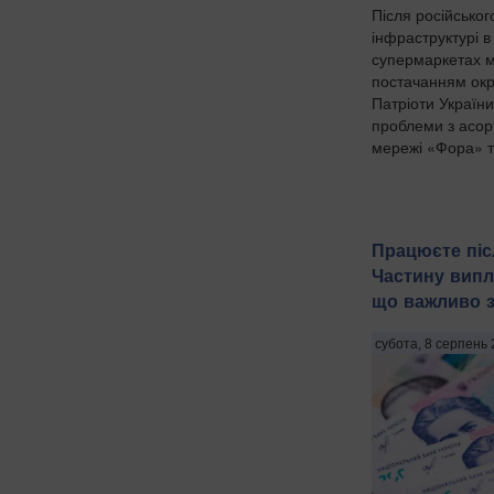
Після російськог
інфраструктурі в
супермаркетах м
постачанням окр
Патріоти Україн
проблеми з асо
мережі «Фора» та
Працюєте піс
Частину випл
що важливо 
субота, 8 серпень 