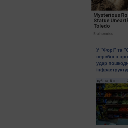
Mysterious R
Statue Uneart
Toledo
Brainberries
У "Форі" та 
перебої з пр
удар пошкоди
інфраструкту
субота, 8 серпень 