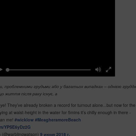
и,
проблемними грудьми або у багатьох випадках – однією грудд
о життя після раку існує, а
 ye! They’ve already broken a record for turnout alone...but now for the
ying at waist-height in the water for 5mins it’s chilly enough in there -
han me!
#wicklow
#MeagheramoreBeach
com/YPSE6yDz2G
n (@warblingwatson)
9 июня 2018 г.