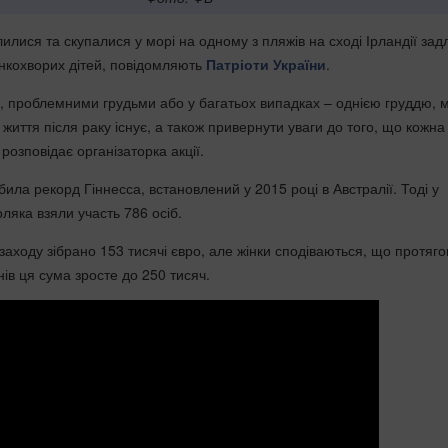
олилися та скупалися у морі на одному з пляжів на сході Ірландії зад
нкохворих дітей, повідомляють
Патріоти України
.
, проблемними грудьми або у багатьох випадках – однією груддю, 
 життя після раку існує, а також привернути уваги до того, що кожна
 розповідає організаторка акції.
била рекорд Гіннесса, встановлений у 2015 році в Австралії. Тоді у
ляка взяли участь 786 осіб.
 заходу зібрано 153 тисячі євро, але жінки сподіваються, що протяг
ів ця сума зросте до 250 тисяч.