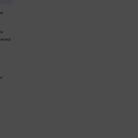
ля
ми
 жінка
ом