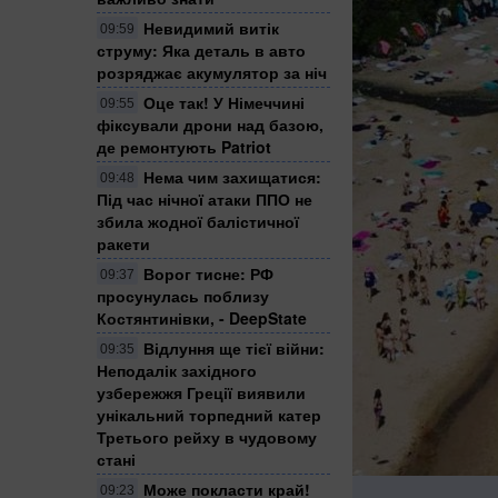
Невидимий витік
09:59
струму: Яка деталь в авто
розряджає акумулятор за ніч
Оце так! У Німеччині
09:55
фіксували дрони над базою,
де ремонтують Patriot
Нема чим захищатися:
09:48
Під час нічної атаки ППО не
збила жодної балістичної
ракети
Ворог тисне: РФ
09:37
просунулась поблизу
Костянтинівки, - DeepState
Відлуння ще тієї війни:
09:35
Неподалік західного
узбережжя Греції виявили
унікальний торпедний катер
Третього рейху в чудовому
стані
Може покласти край!
09:23