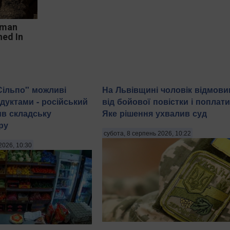
oman
hed In
"Сільпо" можливі
На Львівщині чоловік відмови
одуктами - російський
від бойової повістки і поплати
в складську
Яке рішення ухвалив суд
ру
субота, 8 серпень 2026, 10:22
2026, 10:30