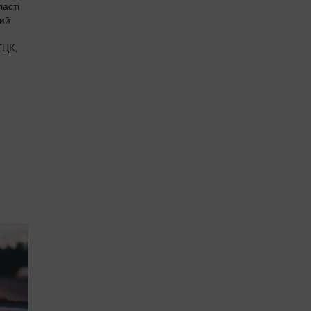
ласті
кий
ТЦК,