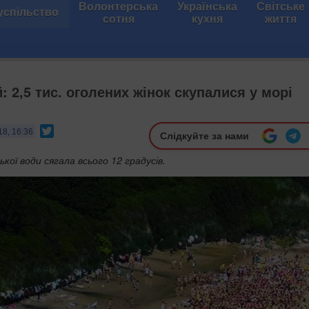
Волонтерська
Українська
Світське
успільство
сотня
кухня
життя
: 2,5 тис. оголених жінок скупалися у морі
Twitter
18, 16:36
Слідкуйте за нами
ої води сягала всього 12 градусів.