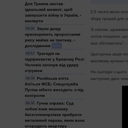
Для Трампа настав
ідеальний момент, щоб
2,5 тисячі жінок ог
завершити війну в Україні, -
збору грошей для о
експерти
Звуки дощу
Зі сміхом, шрамами
09:06
прискорюють проростання
хотіли показати, що
рису майже на третину, -
має обстежитись", -
дослідження
Блог
Трагедія на
Цьогорічна акція по
08:57
підприємстві у Кривому Розі:
масовому купанні го
Чоловік загинув від удару
струмом
На сьогодні з цього
Російська еліта
наступних двох тижн
08:39
боїться ФСБ: Спецслужба
Путіна нібито виходить з-під
контролю
Гучна справа: Суд
08:30
зобов’язав мешканку
багатоповерхівки прибрати
металевий паркан, яким вона
огородила квартиру