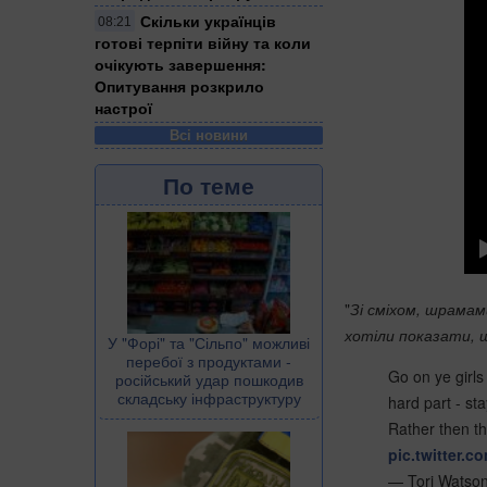
Скільки українців
08:21
готові терпіти війну та коли
очікують завершення:
Опитування розкрило
настрої
Всі новини
По теме
"
Зі сміхом, шрамам
хотіли показати, щ
У "Форі" та "Сільпо" можливі
перебої з продуктами -
Go on ye girls
російський удар пошкодив
складську інфраструктуру
hard part - sta
Rather then t
pic.twitter.
— Tori Watso