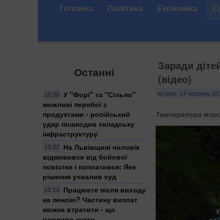
Головна
Політика
Економіка
С
Заради дітей
Останні
(відео)
У "Форі" та "Сільпо"
четвер, 14 червень 20
10:30
можливі перебої з
продуктами - російський
Температура морськ
удар пошкодив складську
інфраструктуру
На Львівщині чоловік
10:22
відмовився від бойової
повістки і поплатився: Яке
рішення ухвалив суд
Працюєте після виходу
10:13
на пенсію? Частину виплат
можна втратити - що
важливо знати