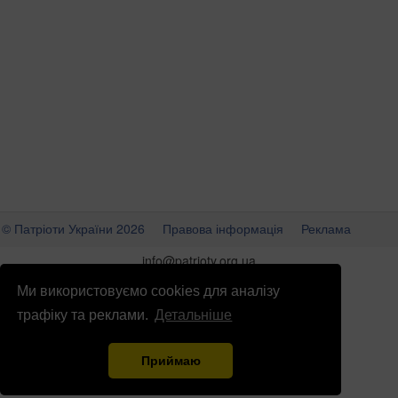
© Патріоти України 2026
Правова інформація
Реклама
info
@
patrioty.org.ua
Ми використовуємо cookies для аналізу
трафіку та реклами.
Детальніше
Приймаю