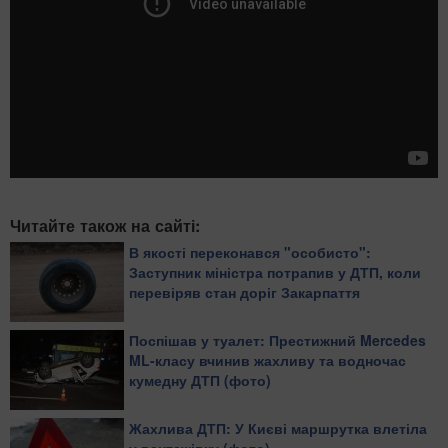
Читайте також на сайті:
В якості переконався "особисто":
Заступник міністра потрапив у ДТП, коли
перевіряв стан доріг Закарпаття
Поспішав у туалет: Престижний Mercedes
ML-класу вчинив жахливу та водночас
кумедну ДТП (фото)
Жахлива ДТП: У Києві маршрутка влетіла
у вантажівку (фото)