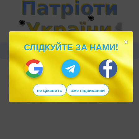
×
СЛІДКУЙТЕ ЗА НАМИ!
не цікавить
вже підписаний