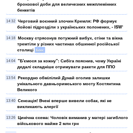
бронзової доби для величезних межплемінних
бенкетів
Черговий воєнний злочин Кремля: ​РФ формує
14:32
бойові підрозділи з українських полонених, - ISWʼ
Москву стрясонув потужний вибух, стіни та вікна
14:18
тремтіли у різних частинах обшинної російської
столиці
Блог
"Б'ємося за кожну": Сибіга пояснив, чому Україні
14:04
дедалі складніше отримувати ракети для ППО
Рекордно обмілілий Дунай оголив залишки
13:54
унікального давньоримського мосту Костянтина
Великого
Сенсація! Вчені вперше вивели собак, які не
13:40
викликають алергії
Цинічна схема: Чоловік виманив у матері загиблого
13:26
військового майже 2 млн грн