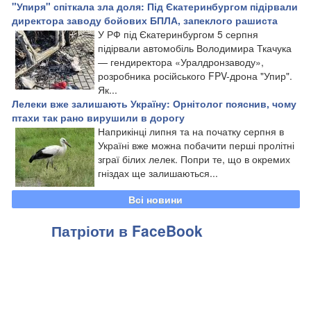
"Упиря" спіткала зла доля: Під Єкатеринбургом підірвали
директора заводу бойових БПЛА, запеклого рашиста
У РФ під Єкатеринбургом 5 серпня
підірвали автомобіль Володимира Ткачука
— гендиректора «Уралдронзаводу»,
розробника російського FPV-дрона "Упир".
Як...
Лелеки вже залишають Україну: Орнітолог пояснив, чому
птахи так рано вирушили в дорогу
Наприкінці липня та на початку серпня в
Україні вже можна побачити перші пролітні
зграї білих лелек. Попри те, що в окремих
гніздах ще залишаються...
Всі новини
Патріоти в FaceBook