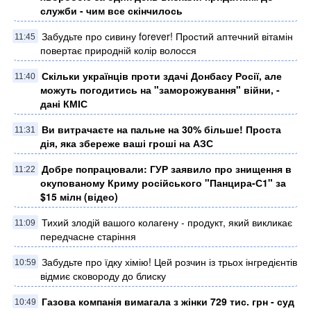
служби - чим все скінчилось
Забудьте про сивину forever! Простий аптечний вітамін
11:45
повертає природній колір волосся
Скільки українців проти здачі Донбасу Росії, але
11:40
можуть погодитись на "заморожування" війни, -
дані КМІС
Ви витрачаєте на пальне на 30% більше! Проста
11:31
дія, яка збереже ваші гроші на АЗС
Добре попрацювали: ГУР заявило про знищення в
11:22
окупованому Криму російського "Панцира-С1" за
$15 мілн (відео)
Тихий злодій вашого колагену - продукт, який викликає
11:09
передчасне старіння
Забудьте про їдку хімію! Цей розчин із трьох інгредієнтів
10:59
відмиє сковороду до блиску
Газова компанія вимагала з жінки 729 тис. грн - суд
10:49