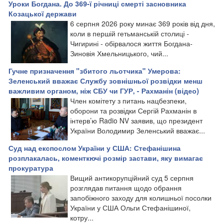
Уроки Богдана. До 369-ї річниці смерті засновника
Козацької держави
6 серпня 2026 року минає 369 років від дня,
коли в першій гетьманській столиці -
Чигирині - обірвалося життя Богдана-
Зиновія Хмельницького, чий...
Гучне призначення "збитого льотчика" Умерова:
Зеленський вважає Службу зовнішньої розвідки менш
важливим органом, ніж СБУ чи ГУР, - Рахманін (відео)
Член комітету з питань нацбезпеки,
оборони та розвідки Сергій Рахманін в
інтерв’ю Radio NV заявив, що президент
України Володимир Зеленський вважає...
Суд над експослом України у США: Стефанішина
розплакалась, коменткючі розмір застави, яку вимагає
прокуратура
Вищий антикорупційний суд 5 серпня
розглядав питання щодо обрання
запобіжного заходу для колишньої посолки
України у США Ольги Стефанішиної,
котру...