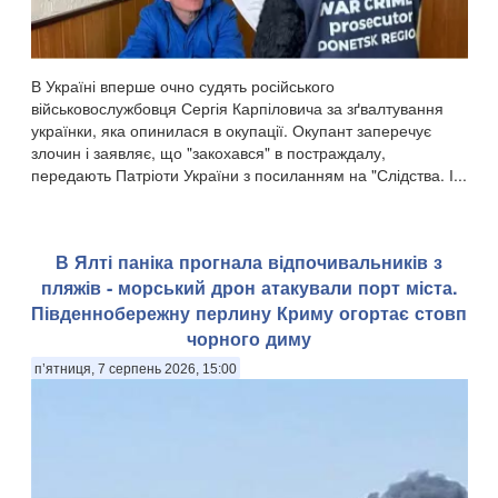
В Україні вперше очно судять російського
військовослужбовця Сергія Карпіловича за зґвалтування
українки, яка опинилася в окупації. Окупант заперечує
злочин і заявляє, що "закохався" в постраждалу,
передають Патріоти України з посиланням на "Слідства. І...
​В Ялті паніка прогнала відпочивальників з
пляжів - морський дрон атакували порт міста.
Південнобережну перлину Криму огортає стовп
чорного диму
п’ятниця, 7 серпень 2026, 15:00