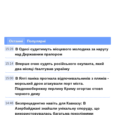
Останні
Популярні
В Одесі судитимуть місцевого молодика за наругу
15:28
над Державним прапором
Вперше очно судять російського окупанта, який
15:14
два місяці ґвалтував українку
​В Ялті паніка прогнала відпочивальників з пляжів -
15:00
морський дрон атакували порт міста.
Південнобережну перлину Криму огортає стовп
чорного диму
Безпрецедентно навіть для Кавказу: В
14:46
Азербайджані знайшли унікальну споруду, що
використовувалась багатьма поколіннями