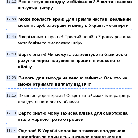
Росія готує рекордну мобілізацію? Аналітик назвав
13:12
шокуючу цифру
Може покласти край! Для Трампа настав ідеальний
12:58
момент, щоб завершити війну в Україні, - експерти
Лікарі мовчать про це! Простий напій о 7 ранку розганяє
12:45
метаболізм та омолоджує шкіру
Варто знати! Чи можуть заарештувати банківські
12:40
рахунки через порушення правил військового
обліку
Вимоги для виходу на пенсію змінять: Ось хто не
12:28
зможе отримати виплату від ПФУ
Викиньте дорогі креми! Секрет китайських імператриць
12:15
для ідеального овалу обличчя
Варто знати! Чому захисна плівка для смартфона
12:10
стала марною тратою грошей
Оце так! В Україні чоловіка з тяжкою вродженою
11:58
хворобою за один день визнали придатним до