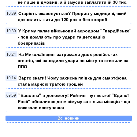
не лише відмовив, а й змусив заплатити їй 30 тис.
Старість скасовується? Прорив у медицині, який
10:39
дозволить жити до 120 років без хвороб
У Криму палає військовий аеродром "Гвардійське"
10:30
- повідомляють про удари та детонацію
боєприпасів
На Миколаївщині затримали двох російських
10:24
агентів, які наводили удари по місту та стежили за
ППО
Варто знати! Чому захисна плівка для смартфона
10:14
стала марною тратою грошей
"Бавовна" в допомогу! Рейтинг путінської "Єдиної
09:59
Росії" обвалився до мінімуму за кілька місяців - що
показало опитування
Всі новини