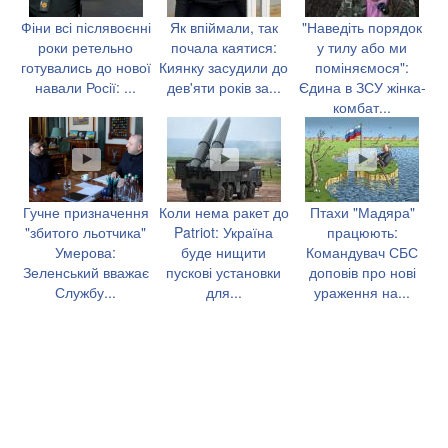
Фіни всі післявоєнні
Як впіймали, так
"Наведіть порядок
роки ретельно
почала каятися:
у тилу або ми
готувались до нової
Киянку засудили до
поміняємося":
навали Росії: ...
дев'яти років за...
Єдина в ЗСУ жінка-
комбат...
Гучне призначення
Коли нема ракет до
Птахи "Мадяра"
"збитого льотчика"
Patriot: Україна
працюють:
Умерова:
буде нищити
Командувач СБС
Зеленський вважає
пускові установки
доповів про нові
Службу...
для...
ураження на...