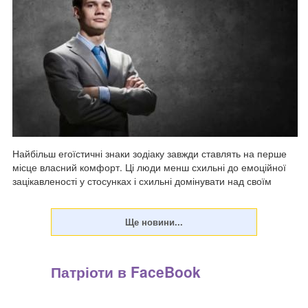
Найбільш егоїстичні знаки зодіаку завжди ставлять на перше
місце власний комфорт. Ці люди менш схильні до емоційної
зацікавленості у стосунках і схильні домінувати над своїм
партнером, передають Патріоти України. Вони харизматичні
та впевнені в собі, ...
Патріоти в FaceBook