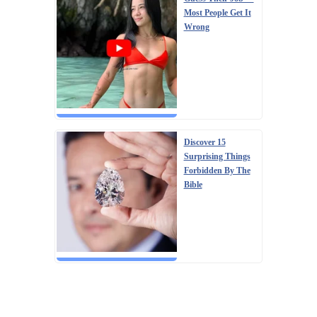
Most People Get It
Wrong
Discover 15
Surprising Things
Forbidden By The
Bible