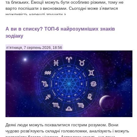
та близьких. Емоції можуть бути особливо різкими, тому не
варто поспішати з висновками. Сьогодні може з’явитися
можливість нарешті зрушити з ...
А ви в списку? ТОП-6 найрозумніших знаків
зодіаку
п’ятниця, 7 серпень 2026, 18:56
Деякі люди можуть похвалитися гострим розумом. Вони
чудово розв'язують складні головоломки, аналізують і можуть
розповісти багато цікавого. Астрологи кажуть, що вони