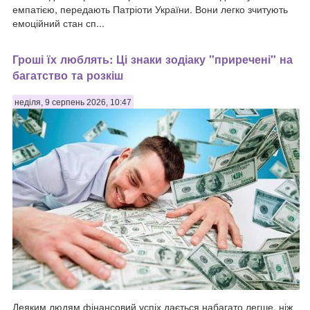
емпатією, передають Патріоти України. Вони легко зчитують
емоційний стан сп...
Гроші їх люблять: Ці знаки зодіаку "приречені" на
багатство та розкіш
неділя, 9 серпень 2026, 10:47
Деяким людям фінансовий успіх дається набагато легше, ніж