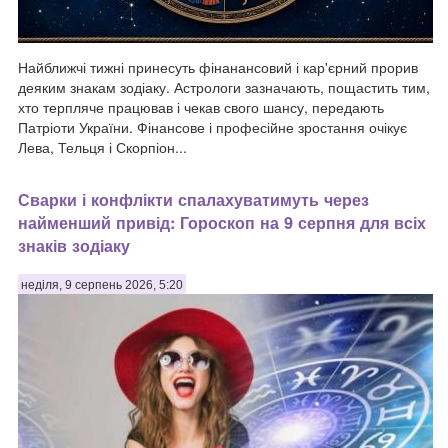
Найближчі тижні принесуть фінанансовий і кар'єрний прорив
деяким знакам зодіаку. Астрологи зазначають, пощастить тим,
хто терпляче працював і чекав свого шансу, передають
Патріоти України. Фінансове і професійне зростання очікує
Лева, Тельця і Скорпіон...
Сварки і конфлікти спалахуватимуть через
найменший привід: Гороскоп на 9 серпня для всіх
знаків зодіаку
неділя, 9 серпень 2026, 5:20