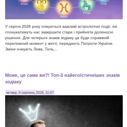
У серпні 2026 року очікуються важливі астрологічні події, які
спонукатимуть нас завершити старе і прийняти доленосні
рішення. Для чотирьох знаків зодіаку це буде справжній
переломний момент у житті, передають Патріоти України.
Зміни очікують Лева, Тель...
Може, це саме ви?! Топ-3 найегоїстичніших знаків
зодіаку
четвер, 6 серпень 2026, 11:07