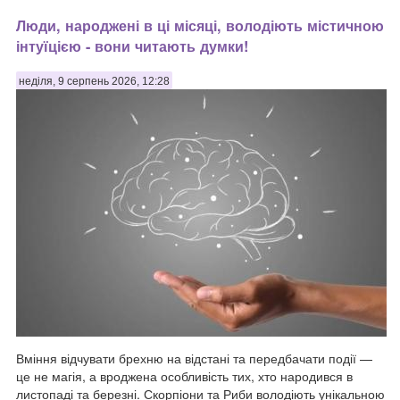
Люди, народжені в ці місяці, володіють містичною
інтуїцією - вони читають думки!
неділя, 9 серпень 2026, 12:28
Вміння відчувати брехню на відстані та передбачати події —
це не магія, а вроджена особливість тих, хто народився в
листопаді та березні. Скорпіони та Риби володіють унікальною