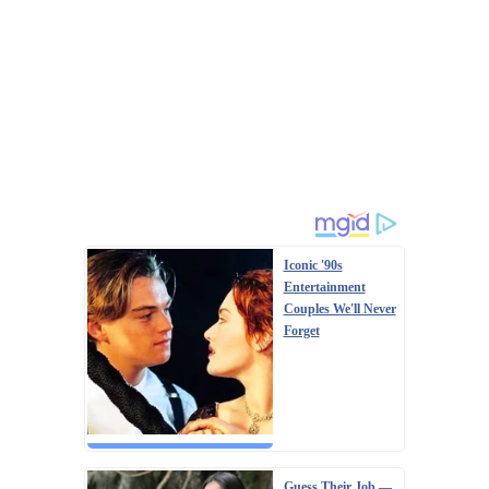
Iconic '90s
Entertainment
Couples We'll Never
Forget
Guess Their Job —