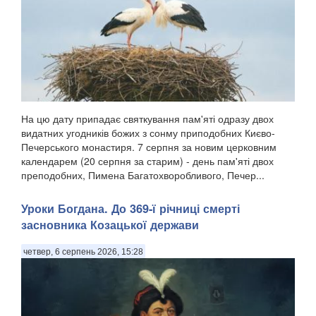
На цю дату припадає святкування пам'яті одразу двох
видатних угодників божих з сонму приподобних Києво-
Печерського монастиря. 7 серпня за новим церковним
календарем (20 серпня за старим) - день пам'яті двох
преподобних, Пимена Багатохворобливого, Печер...
Уроки Богдана. До 369-ї річниці смерті
засновника Козацької держави
четвер, 6 серпень 2026, 15:28