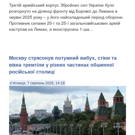
Третій армійський корпус Збройних сил України було
розгорнуто на ділянці фронту від Борової до Лимана в
червні 2025 року – у його найскладніший період оборони.
Противник силами 20-ї та 25-ї загальновійськових армій
наступав на Лиман, а монструозна 1-ша...
Москву стрясонув потужний вибух, стіни та
вікна тремтіли у різних частинах обшинної
російської столиці
п’ятниця, 7 серпень 2026, 14:18