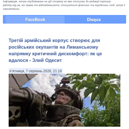
Інформація, котра опублікована на цій сторінці не має стосунку до редакції порталу
patrioty.org.ua, всі права та відповідальність стосуються фізичних та юридичних осіб, котрі її
оприлюднили.
FaceBook
Disqus
Третій армійський корпус створює для
російських окупантів на Лиманському
напрямку критичний дискомфорт: як це
вдалося - Злий Одесит
п’ятниця, 7 серпень 2026, 21:16