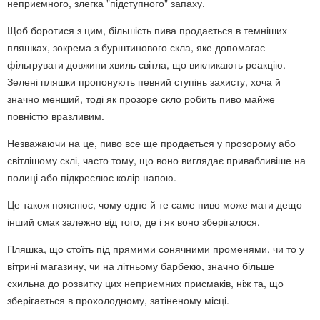
неприємного, злегка "підступного" запаху.
Щоб боротися з цим, більшість пива продається в темніших
пляшках, зокрема з бурштинового скла, яке допомагає
фільтрувати довжини хвиль світла, що викликають реакцію.
Зелені пляшки пропонують певний ступінь захисту, хоча й
значно менший, тоді як прозоре скло робить пиво майже
повністю вразливим.
Незважаючи на це, пиво все ще продається у прозорому або
світлішому склі, часто тому, що воно виглядає привабливіше на
полиці або підкреслює колір напою.
Це також пояснює, чому одне й те саме пиво може мати дещо
інший смак залежно від того, де і як воно зберігалося.
Пляшка, що стоїть під прямими сонячними променями, чи то у
вітрині магазину, чи на літньому барбекю, значно більше
схильна до розвитку цих неприємних присмаків, ніж та, що
зберігається в прохолодному, затіненому місці.