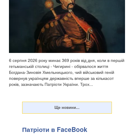
6 серпня 2026 року минає 369 років від дня, коли в першій
гетьманській столиці - Чигирині - обірвалося життя
Богдана-Зиновія Хмельницького, чий військовий геній
повернув українцям державність вперше за кількасот
років, зазначають Патріоти України. Трох...
Патріоти в FaceBook