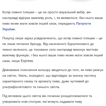
Колір пивної пляшки – це не просто візуальний вибір, він
насправді відіграє важливу роль, і, як виявилося, без нього ваше
пиво може мати зовсім інший смак, передають
Патріоти
України
.
Покупці лише зараз усвідомлюють, що колір пивної пляшки – це
не лише питання бренду. Від насиченого бурштинового до
темно-зеленого, це тоноване скло насправді виконує життєво
важливу функцію, і без нього ваше пиво може мати зовсім інший
смак, пише Express.
Дивовижне пояснення кольору зводиться до того, як пиво реагує
на світло. Хміль, інгредієнт, що відповідає за значну частину
характерного смаку та аромату пива, дуже чутливий до
ультрафіолетового та синього світла.
Під впливом цього світла він починає розщеплюватися та
утворювати нові сполуки, які можуть надавати пиву