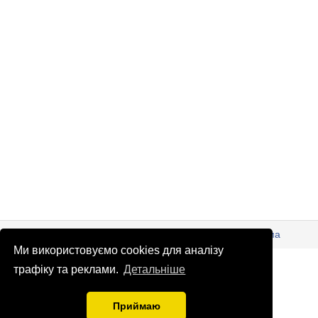
© Патріоти України 2026
Правова інформація
Реклама
Ми використовуємо cookies для аналізу
info
@
patrioty.org.ua
трафіку та реклами.
Детальніше
Приймаю