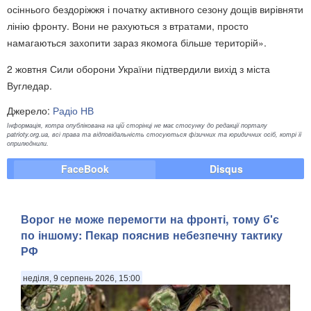
осіннього бездоріжжя і початку активного сезону дощів вирівняти
лінію фронту. Вони не рахуються з втратами, просто
намагаються захопити зараз якомога більше територій».
2 жовтня Сили оборони України підтвердили вихід з міста
Вугледар.
Джерело:
Радіо НВ
Інформація, котра опублікована на цій сторінці не має стосунку до редакції порталу
patrioty.org.ua, всі права та відповідальність стосуються фізичних та юридичних осіб, котрі її
оприлюднили.
FaceBook
Disqus
Ворог не може перемогти на фронті, тому б'є
по іншому: Пекар пояснив небезпечну тактику
РФ
неділя, 9 серпень 2026, 15:00