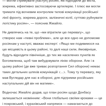
— могли стримувати [наступ] росіян, які підходили до міста,
зокрема, ефективно застосовуючи артилерію. І плюс ми могли
тримати під вогневим контролем тилові комунікації російської
лінії фронту, зокрема дороги, залізничні колії, суттєво руйнувати
логістику росіян», — пояснив Жмайло.
Не дивлячись на те, що «ми втратили цю перевагу», що
створює нам «певні проблеми», але це все одно не допоможе
росіянам у наступі, вважає експерт: «Якщо ми подивимося на
цю місцевість в цьому районі, то далі наші сили, ймовірніше,
будуть відходити північніше, до тих же населених пунктів як
Богоявленка, щоб там вибудовувати лінію оборони. Але і в
цьому районі (де вже триває розгортання Сил оборони) немає
таких детальних шляхів комунікацій <...>. Тому ту перевагу, яку
мав Вугледар для нас в обороні, для підтримки російських
наступальних дій він не матиме».
Водночас Жмайло додав, що план росіян щодо Донбасу
залишається незмінним: «Вони глобально своїми кроками — це
і покровський, і курахівський напрямок — намагаються до