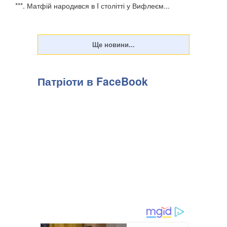
***. Матфій народився в I столітті у Вифлеєм...
Патріоти в FaceBook