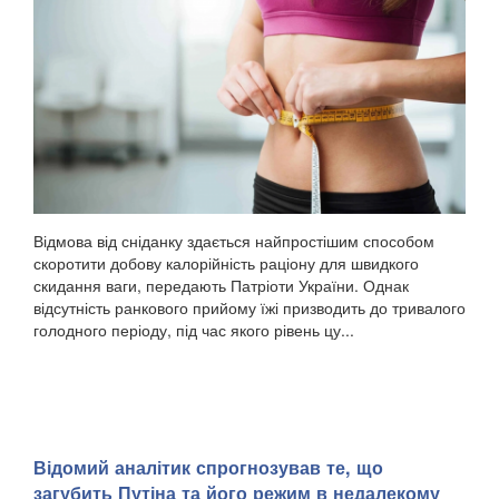
Відмова від сніданку здається найпростішим способом
скоротити добову калорійність раціону для швидкого
скидання ваги, передають Патріоти України. Однак
відсутність ранкового прийому їжі призводить до тривалого
голодного періоду, під час якого рівень цу...
​Відомий аналітик спрогнозував те, що
загубить Путіна та його режим в недалекому