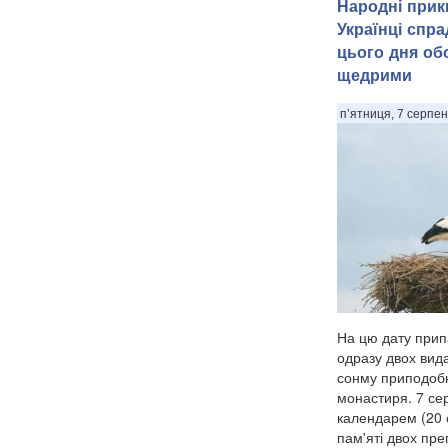
Народні прик
Українці спр
цього дня об
щедрими
п’ятниця, 7 серпен
На цю дату прип
одразу двох вида
сонму приподоб
монастиря. 7 се
календарем (20 
пам'яті двох пр