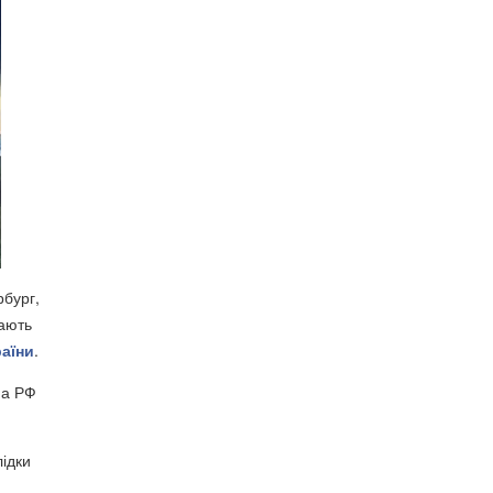
рбург,
дають
раїни
.
на РФ
лідки