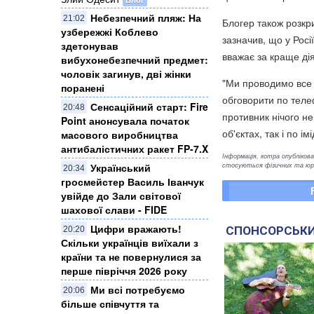
Небезпечний пляж: На
21:02
Блогер також розкри
узбережжі Коблево
зазначив, що у Росі
здетонував
вважає за краще дія
вибухонебезпечний предмет:
чоловік загинув, дві жінки
"Ми проводимо все
поранені
обговорити по теле
Сенсаційний старт: Fire
20:48
противник нічого не
Point анонсувала початок
об'єктах, так і по і
масового виробництва
антибалістичних ракет FP-7.X
Інформація, котра опублікован
стосуються фізичних та юрид
Український
20:34
гросмейстер Василь Іванчук
увійде до Зали світової
шахової слави - FIDE
Цифри вражають!
СПОНСОРСЬКИ
20:20
Скільки українців виїхали з
країни та не повернулися за
перше півріччя 2026 року
Ми всі потребуємо
20:06
більше співчуття та