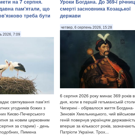
мети на 7 серпня.
Уроки Богдана. До 369-ї річниц
адавна пам'ятали, що
смерті засновника Козацької
ов'язково треба бути
держави
четвер, 6 серпень 2026, 15:28
ь 2026, 7:09
6 серпня 2026 року минає 369 років в
адає святкування пам'яті
дня, коли в першій гетьманській столи
тних угодників божих з
Чигирині - обірвалося життя Богдана-
них Києво-Печерського
Зиновія Хмельницького, чий військов
рпня за новим церковним
геній повернув українцям державніст
серпня за старим) - день
вперше за кількасот років, зазначают
еподобних, Пимена
Патріоти України. Трох...