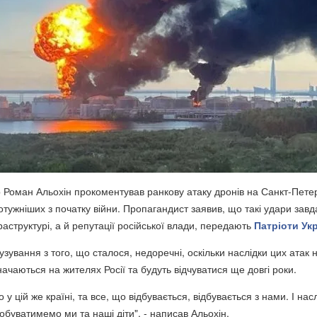
р Роман Альохін прокоментував ранкову атаку дронів на Санкт-Пете
отужніших з початку війни. Пропагандист заявив, що такі удари зав
аструктурі, а й репутації російської влади, передають
Патріоти Ук
узування з того, що сталося, недоречні, оскільки наслідки цих атак 
чаються на жителях Росії та будуть відчуватися ще довгі роки.
у цій же країні, та все, що відбувається, відбувається з нами. І нас
обуватимемо ми та наші діти", - написав Альохін.