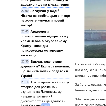
давати лише на кілька годин
Заглухли у воді?
22:00
Ніколи не робіть цього, якщо
не хочете купувати новий
мотор!
Археологи
21:45
приголомшили відкриттям у
храмі Зевса в окупованому
Криму - знахідка
приховувала моторошну
таємницю
Виклик таксі стане
21:30
Російський Z-блоге
дорожчим? Експерт пояснив,
яка є однією з найп
що змінить новий податок в
шкоди не лише інфр
Україні
Третій армійський корпус
21:16
За його словами, гл
створює для російських
безпосередньо позна
окупантів на Лиманському
напрямку критичний
"Ми сьогодні живемо 
дискомфорт: як це вдалося -
цього всього розхль
Злий Одесит
Блог