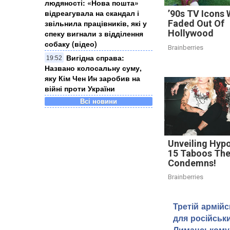
людяності: «Нова пошта»
відреагувала на скандал і
’90s TV Icons
звільнила працівників, які у
Faded Out Of
Hollywood
спеку вигнали з відділення
собаку (відео)
Brainberries
Вигідна справа:
19:52
Названо колосальну суму,
яку Кім Чен Ин заробив на
війні проти України
Всі новини
Unveiling Hypo
15 Taboos The
Condemns!
Brainberries
Третій армій
для російськи
Лиманському