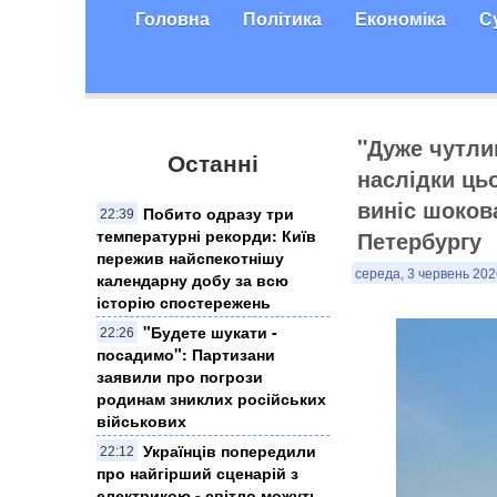
Головна
Політика
Економіка
С
"Дуже чутлив
Останні
наслідки цьо
виніс шоков
Побито одразу три
22:39
температурні рекорди: Київ
Петербургу
пережив найспекотнішу
середа, 3 червень 202
календарну добу за всю
історію спостережень
"Будете шукати -
22:26
посадимо": Партизани
заявили про погрози
родинам зниклих російських
військових
Українців попередили
22:12
про найгірший сценарій з
електрикою - світло можуть