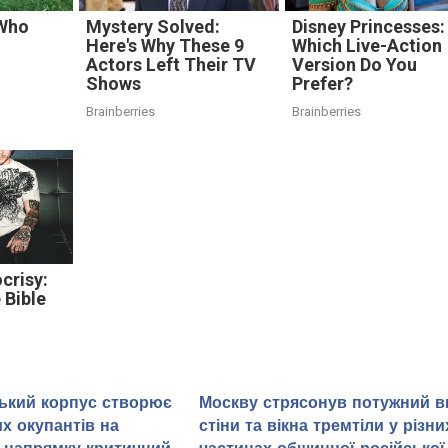
 Who
Mystery Solved:
Disney Princesses:
Here's Why These 9
Which Live-Action
Actors Left Their TV
Version Do You
Shows
Prefer?
Brainberries
Brainberries
crisy:
 Bible
ський корпус створює
Москву стрясонув потужний в
х окупантів на
стіни та вікна тремтіли у різни
 напрямку критичний
частинах обшинної російської