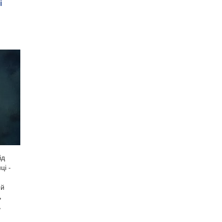
і
ід
ці -
ий
ь
ь