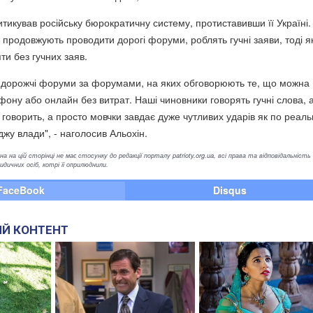
тикував російську бюрократичну систему, протиставивши її Україні.
ї продовжують проводити дорогі форуми, роблять гучні заяви, тоді я
ти без гучних заяв.
 дорожчі форуми за форумами, на яких обговорюють те, що можна
фону або онлайн без витрат. Наші чиновники говорять гучні слова, 
 говорить, а просто мовчки завдає дуже чутливих ударів як по реал
міджу влади", - наголосив Альохін.
а на цій сторінці не має стосунку до редакції порталу patrioty.org.ua, всі права та відповідальність
ичних осіб, котрі її оприлюднили.
FaceBook
Disqus
Й КОНТЕНТ