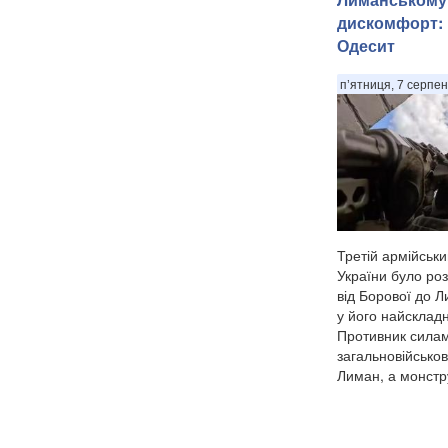
дискомфорт: 
Одесит
п’ятниця, 7 серпен
Третій армійськ
України було роз
від Борової до Л
у його найсклад
Противник силами
загальновійсько
Лиман, а монстр