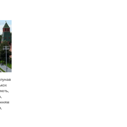
олунав
ькох
яють,
а,
анням
в,