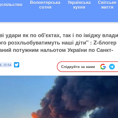
Волонтерська
Українська
Світське
успільство
сотня
кухня
життя
і удари як по об'єктах, так і по іміджу влади.
го розхльобуватимуть наші діти" ​: ​Z-блогер
аний потужним нальотом України ​по Санкт-
Twitter
6, 15:54
Слідкуйте за нами