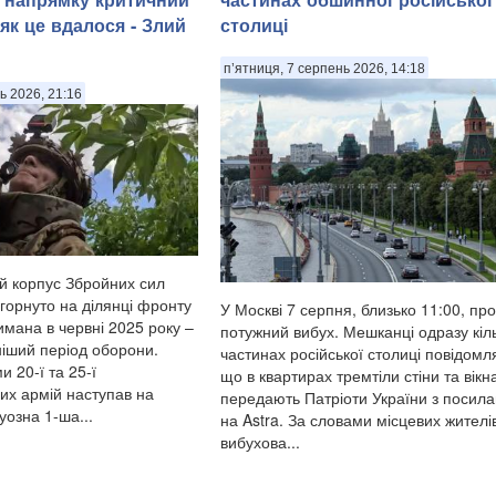
як це вдалося - Злий
столиці
п’ятниця, 7 серпень 2026, 14:18
ь 2026, 21:16
ий корпус Збройних сил
горнуто на ділянці фронту
У Москві 7 серпня, близько 11:00, пр
имана в червні 2025 року –
потужний вибух. Мешканці одразу кіл
ніший період оборони.
частинах російської столиці повідомл
 20-ї та 25-ї
що в квартирах тремтіли стіни та вікн
вих армій наступав на
передають Патріоти України з посил
уозна 1-ша...
на Astra. За словами місцевих жителі
вибухова...