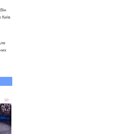
 Він
к Київ
але
ьних