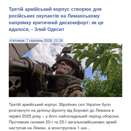
Третій армійський корпус створює для
російських окупантів на Лиманському
напрямку критичний дискомфорт: як це
вдалося, - Злий Одесит
п’ятниця, 7 серпень 2026, 21:16
Третій армійський корпус Збройних сил України було
розгорнуто на ділянці фронту від Борової до Лимана в
червні 2025 року – у його найскладніший період оборони.
Противник силами 20-ї та 25-ї загальновійськових армій
наступав на Лиман, а монструозна 1-ша...