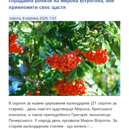
спрадавна робили на Мирона Вітрогона, аби
примножити своє щастя
субота, 8 серпень 2026, 7:07
8 серпня за новим церковним календарем (21 серпня за
старим) - день пам'яті чудотворця Мирона, Критського
єпископа, а також преподобного Григорія, іконописця
Печерського. У народі день прозвали Мирон Вітрогон. За
старим календарним стилем - що можна і ...