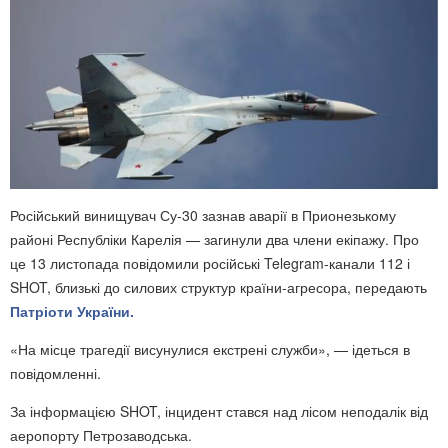
Російський винищувач Су-30 зазнав аварії в Прионезькому
районі Республіки Карелія — загинули два члени екіпажу. Про
це 13 листопада повідомили російські Telegram-канали 112 і
SHOT, близькі до силових структур країни-агресора, передають
Патріоти України.
«На місце трагедії висунулися екстрені служби», — ідеться в
повідомленні.
За інформацією SHOT, інцидент стався над лісом неподалік від
аеропорту Петрозаводська.