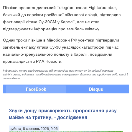
Пізніше пропагандистський Telegram-канал Fighterbomber,
близький до верхівки російської військової авіації, підтвердив
факт аварії літака Су-30СМ у Карелії, але не став
підтверджувати інформацію про загибель екіпажу.
Однак трохи пізніше в Міноборони РФ усе-таки підтвердили
загибель екіпажу літака Су-30 унаслідок катастрофи під час
навчально-тренувального польоту в Карелії, повідомили
пропагандисти з РИА Новости.
Інформація, котра опублікована на цій сторінці не має стосунку до редакції порталу
patrioty.org.ua, всі права та відповідальність стосуються фізичних та юридичних осіб, котрі її
оприлюднили.
FaceBook
Disqus
Звуки дощу прискорюють проростання рису
майже на третину, - дослідження
субота, 8 серпень 2026, 9:06