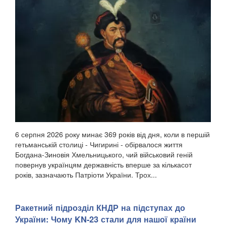
6 серпня 2026 року минає 369 років від дня, коли в першій
гетьманській столиці - Чигирині - обірвалося життя
Богдана-Зиновія Хмельницького, чий військовий геній
повернув українцям державність вперше за кількасот
років, зазначають Патріоти України. Трох...
Ракетний підрозділ КНДР на підступах до
України: Чому KN-23 стали для нашої країни