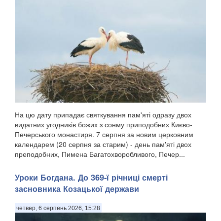
На цю дату припадає святкування пам'яті одразу двох
видатних угодників божих з сонму приподобних Києво-
Печерського монастиря. 7 серпня за новим церковним
календарем (20 серпня за старим) - день пам'яті двох
преподобних, Пимена Багатохворобливого, Печер...
Уроки Богдана. До 369-ї річниці смерті
засновника Козацької держави
четвер, 6 серпень 2026, 15:28