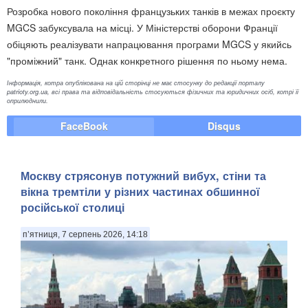
Розробка нового покоління французьких танків в межах проєкту
MGCS забуксувала на місці. У Міністерстві оборони Франції
обіцяють реалізувати напрацювання програми MGCS у якийсь
"проміжний" танк. Однак конкретного рішення по ньому нема.
Інформація, котра опублікована на цій сторінці не має стосунку до редакції порталу
patrioty.org.ua, всі права та відповідальність стосуються фізичних та юридичних осіб, котрі її
оприлюднили.
FaceBook
Disqus
Москву стрясонув потужний вибух, стіни та
вікна тремтіли у різних частинах обшинної
російської столиці
п’ятниця, 7 серпень 2026, 14:18