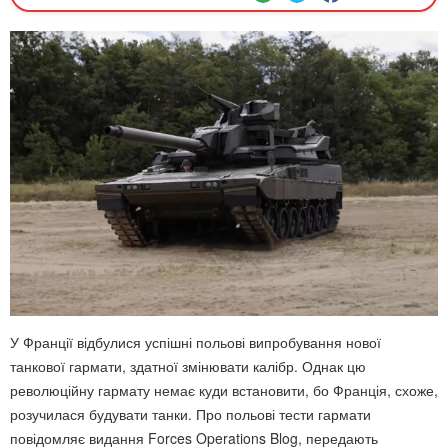
У Франції відбулися успішні польові випробування нової
танкової гармати, здатної змінювати калібр. Однак цю
революційну гармату немає куди встановити, бо Франція, схоже,
розучилася будувати танки. Про польові тести гармати
повідомляє видання Forces Operations Blog, передають