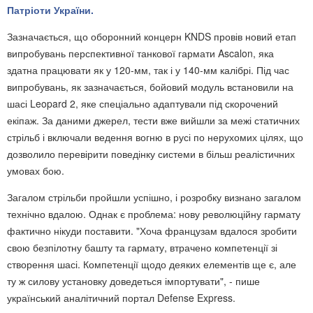
Патріоти України.
Зазначається, що оборонний концерн KNDS провів новий етап
випробувань перспективної танкової гармати Ascalon, яка
здатна працювати як у 120-мм, так і у 140-мм калібрі. Під час
випробувань, як зазначається, бойовий модуль встановили на
шасі Leopard 2, яке спеціально адаптували під скорочений
екіпаж. За даними джерел, тести вже вийшли за межі статичних
стрільб і включали ведення вогню в русі по нерухомих цілях, що
дозволило перевірити поведінку системи в більш реалістичних
умовах бою.
Загалом стрільби пройшли успішно, і розробку визнано загалом
технічно вдалою. Однак є проблема: нову революційну гармату
фактично нікуди поставити. "Хоча французам вдалося зробити
свою безпілотну башту та гармату, втрачено компетенції зі
створення шасі. Компетенції щодо деяких елементів ще є, але
ту ж силову установку доведеться імпортувати", - пише
український аналітичний портал Defense Express.