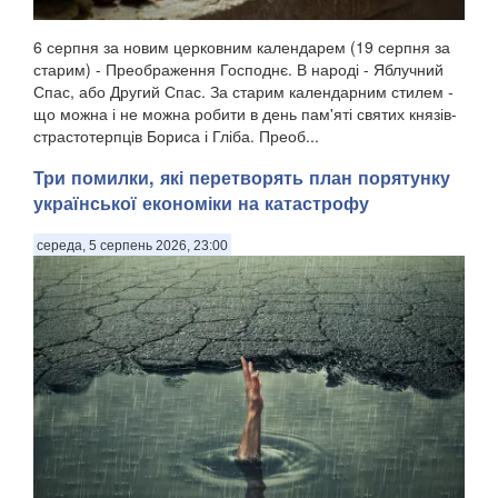
6 серпня за новим церковним календарем (19 серпня за
старим) - Преображення Господнє. В народі - Яблучний
Спас, або Другий Спас. За старим календарним стилем -
що можна і не можна робити в день пам'яті святих князів-
страстотерпців Бориса і Гліба. Преоб...
Три помилки, які перетворять план порятунку
української економіки на катастрофу
середа, 5 серпень 2026, 23:00