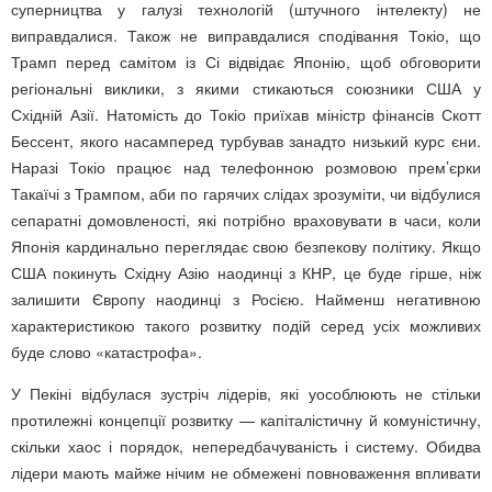
суперництва у галузі технологій (штучного інтелекту) не
виправдалися. Також не виправдалися сподівання Токіо, що
Трамп перед самітом із Сі відвідає Японію, щоб обговорити
регіональні виклики, з якими стикаються союзники США у
Східній Азії. Натомість до Токіо приїхав міністр фінансів Скотт
Бессент, якого насамперед турбував занадто низький курс єни.
Наразі Токіо працює над телефонною розмовою прем’єрки
Такаїчі з Трампом, аби по гарячих слідах зрозуміти, чи відбулися
сепаратні домовленості, які потрібно враховувати в часи, коли
Японія кардинально переглядає свою безпекову політику. Якщо
США покинуть Східну Азію наодинці з КНР, це буде гірше, ніж
залишити Європу наодинці з Росією. Найменш негативною
характеристикою такого розвитку подій серед усіх можливих
буде слово «катастрофа».
У Пекіні відбулася зустріч лідерів, які уособлюють не стільки
протилежні концепції розвитку — капіталістичну й комуністичну,
скільки хаос і порядок, непередбачуваність і систему. Обидва
лідери мають майже нічим не обмежені повноваження впливати