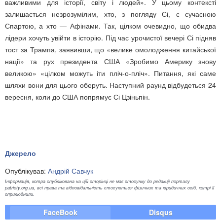
важливими для історії, світу і людей». У цьому контексті
залишається незрозумілим, хто, з погляду Сі, є сучасною
Спартою, а хто — Афінами. Так, цілком очевидно, що обидва
лідери хочуть увійти в історію. Під час урочистої вечері Сі підняв
тост за Трампа, заявивши, що «велике омолодження китайської
нації» та рух президента США «Зробимо Америку знову
великою» «цілком можуть іти пліч-о-пліч». Питання, які саме
шляхи вони для цього оберуть. Наступний раунд відбудеться 24
вересня, коли до США попрямує Сі Цзіньпін.
Джерело
Опублікував:
Андрій Савчук
Інформація, котра опублікована на цій сторінці не має стосунку до редакції порталу
patrioty.org.ua, всі права та відповідальність стосуються фізичних та юридичних осіб, котрі її
оприлюднили.
FaceBook
Disqus