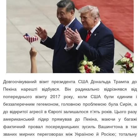
Довгоочікуваний візит президента США Дональда Трампа до
Пекіна нарешті відбувся. Він радикально відрізнявся від
попереднього візиту 2017 року, коли США були єдиним і
беззаперечним гегемоном, головною проблемою була Сирія, а
до відкритої агресії в Європі залишалося пʼять років. Цього разу
американський лідер прямував до Пекіна, маючи у багажі
фактичний провал посередницьких зусиль Вашингтона в так
званих мирних переговорах між Україною й Росією; тотальну