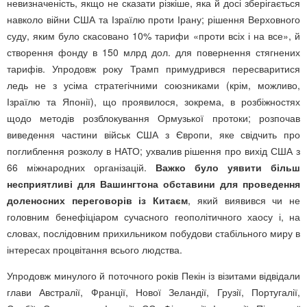
невизначеність, якщо не сказати різкіше, яка й досі зберігається
навколо війни США та Ізраїлю проти Ірану; рішення Верховного
суду, яким було скасовано 10% тарифи «проти всіх і на все», й
створення фонду в 150 млрд дол. для повернення стягнених
тарифів. Упродовж року Трамп примудрився пересваритися
ледь не з усіма стратегічними союзниками (крім, можливо,
Ізраїлю та Японії), що проявилося, зокрема, в розбіжностях
щодо методів розблокування Ормузької протоки; розпочав
виведення частини військ США з Європи, яке свідчить про
поглиблення розколу в НАТО; ухвалив рішення про вихід США з
66 міжнародних організацій.
Важко було уявити більш
несприятливі для Вашингтона обставини для проведення
доленосних переговорів із Китаєм
, який виявився чи не
головним бенефіціаром сучасного геополітичного хаосу і, на
словах, послідовним прихильником побудови стабільного миру в
інтересах процвітання всього людства.
Упродовж минулого й поточного років Пекін із візитами відвідали
глави Австралії, Франції, Нової Зеландії, Грузії, Португалії,