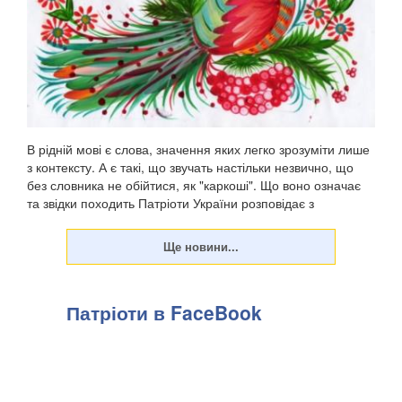
В рідній мові є слова, значення яких легко зрозуміти лише
з контексту. А є такі, що звучать настільки незвично, що
без словника не обійтися, як "каркоші". Що воно означає
та звідки походить Патріоти України розповідає з
посиланням на "Горох". . Є слов...
Патріоти в FaceBook