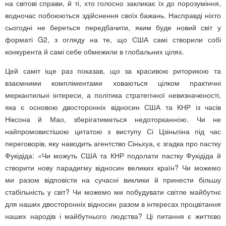
на світові справи, й ті, хто голосно закликає їх до порозуміння,
водночас побоюються здійснення своїх бажань. Насправді ніхто
сьогодні не береться передбачити, яким буде новий світ у
форматі G2, з огляду на те, що США самі створили собі
конкурента й самі себе обмежили в глобальних цілях.
Цей саміт іще раз показав, що за красивою риторикою та
взаємними компліментами ховаються цілком практичні
меркантильні інтереси, а політика стратегічної невизначеності,
яка є основою двосторонніх відносин США та КНР із часів
Ніксона й Мао, зберігатиметься недоторканною. Чи не
найпромовистішою цитатою з виступу Сі Цзіньпіна під час
переговорів, яку наводить агентство Сіньхуа, є згадка про пастку
Фукідіда: «Чи можуть США та КНР подолати пастку Фукідіда й
створити нову парадигму відносин великих країн? Чи можемо
ми разом відповісти на сучасні виклики й принести більшу
стабільність у світ? Чи можемо ми побудувати світле майбутнє
для наших двосторонніх відносин разом в інтересах процвітання
наших народів і майбутнього людства? Ці питання є життєво