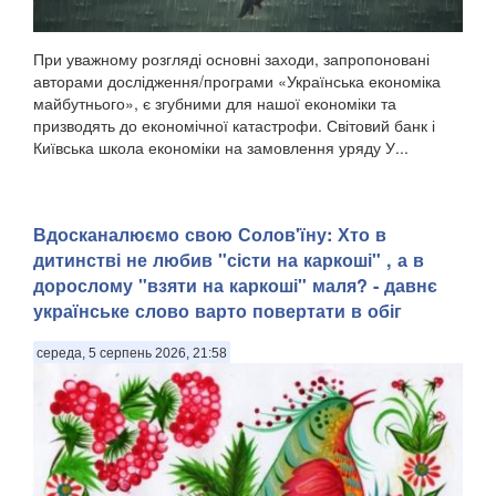
При уважному розгляді основні заходи, запропоновані
авторами дослідження/програми «Українська економіка
майбутнього», є згубними для нашої економіки та
призводять до економічної катастрофи. Світовий банк і
Київська школа економіки на замовлення уряду У...
Вдосканалюємо свою Солов'їну: Хто в
дитинстві не любив "сісти на каркоші" , а в
дорослому "взяти на каркоші" маля? - давнє
українське слово варто повертати в обіг
середа, 5 серпень 2026, 21:58