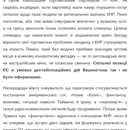
зі своїм найбільшим торговельним партнером — КНР. Як
свідчать інсайдери, коли європейці мали намір порушити гострі
питання щодо прав людини чи регіональних зазіхань КНР, Пекін
наполягав, аби такі заяви озвучували виключно у вузькому колі,
а на пресу виносили тільки позитивні аспекти співпраці. Цілком
очевидно, що намагання кожної із зацікавлених країн Заходу
вирішити свої торговельні проблеми наодинці з КНР спрацювало
на користь Пекіна, який без жодних проблем знаходив чутливі
місця в кожному конкретному випадку — чи то шотландське віскі,
чи австралійське вино, чи іспанська свинина.
Спільної позиції
ЄС в умовах дестабілізаційних дій Вашингтона так і не
було сформовано.
Напередодні візиту очікувалося, що переговори стосуватимуться
постачання американської сої, літаків «Боїнг», фентанілу,
можливо, ситуації навколо Тайваню й Ірану, а «перемирʼя» у
галузі рідкісноземельних металів буде продовжено. Попри заяви
Трампа про «фантастичні» відносини з очільником КНР, ніхто й
не очікував, що зустріч двох лідерів, які формують реальність у
вигляді G2, призведе до появи обрисів нового світового порядку.