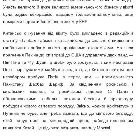
Участь великого й дуже великого американського бізнесу у візиті
була радше декорацією, парадом трильйонних компаній, аніж
намірами сприяти їхнім інвестиціям у КНР.
Китайські очікування від візиту було викладено в редакційній
статті у «Глобал Таймс», яка закликала до спільного вирішення
глобальних проблем двома провідними економіками. На знак
прагнення Пекіна до співпраці до США відправлять двох панд —
Пін Піна та Фу Шуан, а щоби було зрозуміло, з ким насправді
Пекін вирішуватиме майбутнє людства, до Китаю з візитом вже
незабаром прибуде Путін, а перед ним — премʼєр-міністр
Пакистану Шахбаз Шариф. За свідченням російських і
китайських джерел, із російським лідером Сі Цзіньпін
обговорюватиме глобальні питання безпеки й архітектуру
побудови нового світового порядку. Звісно, жодної архітектури з
Путіним не буде, але треба визнати, що до світового безладу,
який панує нині на міжнародній арені, найпідготовленішим
виявився Китай. Це відкрито визнають навіть у Москві.