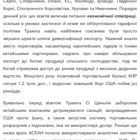
Сербії, Словаччини, Іспанії, ЄС, Фінляндії, Ірландії, Південної
Кореї, Сполученого Королівства, Уругваю та Німеччини. Порядок
денний усіх цих візитів включав питання
економічної співпраці
,
оскільки в умовах хаотичної й нічим не обґрунтованої тарифної
політики Трампа навіть найближчі союзники були просто
змушені шукати шляхи диверсифікації експорту. Уважний аналіз
змісту переговорів, насамперед європейських лідерів із їхніми
китайськими партнерами, свідчить про наміри збільшувати
експорт до Китаю продукції сільського господарства, тоді як
Китай отримував доступ до ринків продукції з високою доданою
вартістю. Минулого року позитивний торговельний баланс КНР
сягнув 1,2 трлн дол., і водночас зовнішній борг США побив усі
рекорди.
Буквально перед візитом Трампа Сі Цзіньпін заборонив
китайським компаніям дотримуватися санкцій, запроваджених
США проти Ірану, а також запустив систему торговельних
розрахунків з Індонезією, яка не використовує долар. Раніше ще
низка країн АСЕАН почала використовувати аналогічні системи