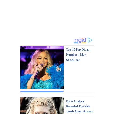
Top 10 Pop Divas -
Number 4 May
Shock You
DNA Analysis
Revealed The Sick
Truth About Ancient