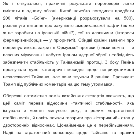
Як і очікувалося, практичні результати переговорів легко
вмістити в одному абзаці. Китай начебто погодився придбати
200 літаків «Боїнг» (американці розраховували на 500),
розглянути питання про закупівлю американської нафти (як же
ж не заробити на іранській війні?), сої та яловичини (інтереси
фермерів-виборців — у пріоритеті). Обидві країни заявили про
неприпустимість закриття Ормузької протоки (тільки кожна — з
власних міркувань) і набуття Іраном ядерної зброї, необхідність
забезпечити стабільність у Тайванській протоці. З боку Пекіна
прозвучали дуже категоричні месиджі щодо неприпустимості
незалежності Тайваню, але вони звучали й раніше. Президент
Трамп від публічних коментарів на цю тему утримався.
Обережні оптимісти з-поміж китайських експертів вважають, що
цей саміт перевів відносини «тактичної стабільності», яка
існувала з жовтня минулого року, в режим «стратегічної
стабільності», й навіть почали говорити про «історичний» етап у
двосторонніх відносинах. Щонайменше це є перебільшенням.
Надії на стратегічний консенсус щодо Тайваню та правил