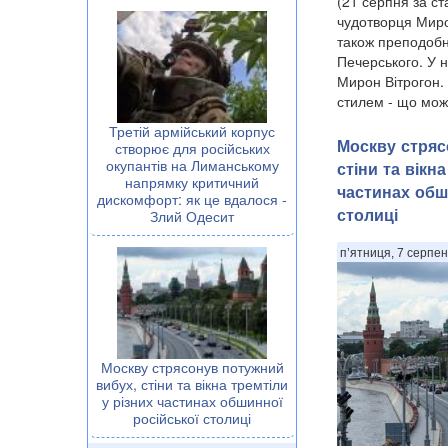
(21 серпня за ст
чудотворця Миро
також преподобн
Печерського. У 
Мирон Вітрогон.
стилем - що можна
Третій армійський корпус
Москву стряс
створює для російських
окупантів на Лиманському
стіни та вікн
напрямку критичний
частинах обш
дискомфорт: як це вдалося -
столиці
Злий Одесит
п’ятниця, 7 серпен
Москву стрясонув потужний
вибух, стіни та вікна тремтіли
у різних частинах обшинної
російської столиці