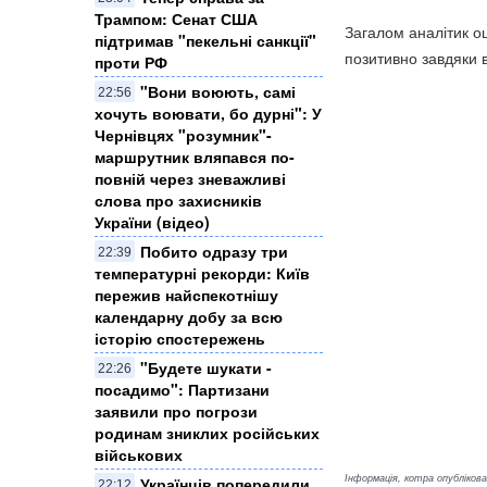
Трампом: Сенат США
Загалом аналітик оц
підтримав "пекельні санкції"
позитивно завдяки 
проти РФ
​"Вони воюють, самі
22:56
хочуть воювати, бо дурні": У
Чернівцях "розумник"-
маршрутник вляпався по-
повній через зневажливі
слова про захисників
України (відео)
Побито одразу три
22:39
температурні рекорди: Київ
пережив найспекотнішу
календарну добу за всю
історію спостережень
"Будете шукати -
22:26
посадимо": Партизани
заявили про погрози
родинам зниклих російських
військових
Інформація, котра опублікован
Українців попередили
22:12