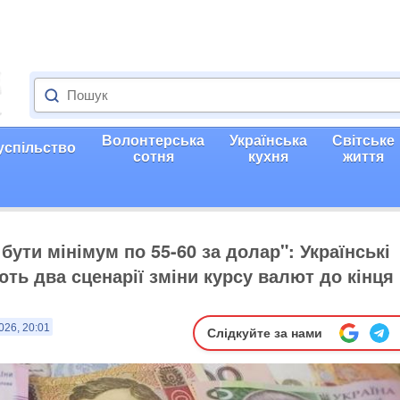
Волонтерська
Українська
Світське
успільство
сотня
кухня
життя
бути мінімум по 55-60 за долар": Українські
ть два сценарії зміни курсу валют до кінця
026, 20:01
Слідкуйте за нами