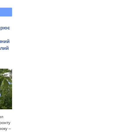
орює
чний
Злий
ил
фронту
року –