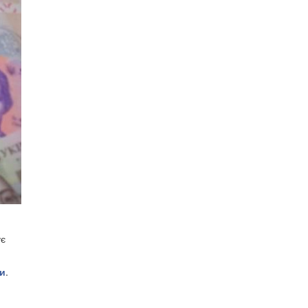
ує
ни
.