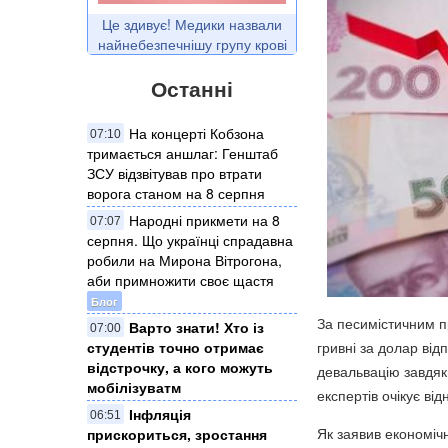
Це здивує! Медики назвали
найнебезпечнішу групу крові
Останні
На концерті Кобзона
07:10
тримається аншлаг: Генштаб
ЗСУ відзвітував про втрати
ворога станом на 8 серпня
Народні прикмети на 8
07:07
серпня. Що українці спрадавна
робили на Мирона Вітрогона,
аби примножити своє щастя
Блог
За песимістичним п
Варто знати! Хто із
07:00
гривні за долар від
студентів точно отримає
відстрочку, а кого можуть
девальвацію завдяк
мобілізуватм
експертів очікує ві
Інфляція
06:51
Як заявив економіч
прискориться, зростання