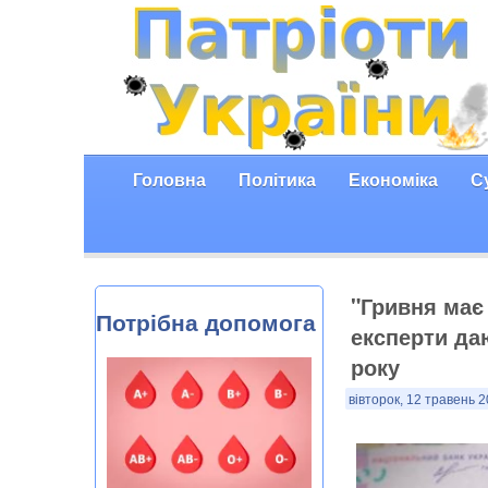
Головна
Політика
Економіка
С
"Гривня має 
Потрібна допомога
експерти даю
року
вівторок, 12 травень 2