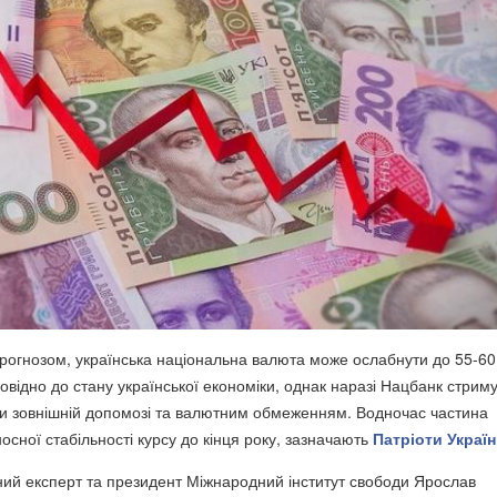
рогнозом, українська національна валюта може ослабнути до 55-60
повідно до стану української економіки, однак наразі Нацбанк стрим
и зовнішній допомозі та валютним обмеженням. Водночас частина
дносної стабільності курсу до кінця року, зазначають
Патріоти Украї
ний експерт та президент Міжнародний інститут свободи Ярослав