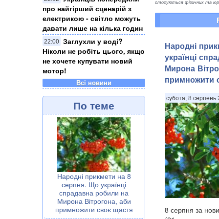
стосуються фізичних та юрид
про найгірший сценарій з
електрикою - світло можуть
давати лише на кілька годин
Заглухли у воді?
22:00
Народні прик
Ніколи не робіть цього, якщо
українці спр
не хочете купувати новий
Мирона Вітро
мотор!
примножити 
Всі новини
субота, 8 серпень 
По теме
Народні прикмети на 8
серпня. Що українці
спрадавна робили на
Мирона Вітрогона, аби
примножити своє щастя
8 серпня за нов