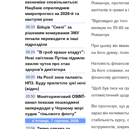
економіки сповільниться:
Романчук, протягом
Нацбанк оприлюднив
капіталів із гривні
макропрогноз на 2026-й та
наступні роки
"Відповідно до того
Бійців “Скелі” за
мінімум по 55-60 за
06:33
рішенням комаування ЗМУ
Романчук.
почали переводити в інші
підрозділи
При цьому він вваж
"В гроб краше кладут":
на його думку, поз
06:24
Нові світлини Путіна підняли
Натомість фінансови
хвилю чуток про стан
здоров'я диктатора
За його словами, на
фінансову допомогу
На Росії знов палають
06:05
НПЗ. Буду прилетіло цієї ночі
"Щоб був тиск на гр
(відео)
оптимістичний щодо 
Моніторинговий OSINT-
05:50
канал показав пошкоджені
Він прогнозує, що д
напередодні у Чорному морі
зараз він коливаєть
судна "тіньового флоту"
стабільність курсу,
п’ятниця, 7 серпень 2026
інструментів, зокре
Тепер справа за
23:04