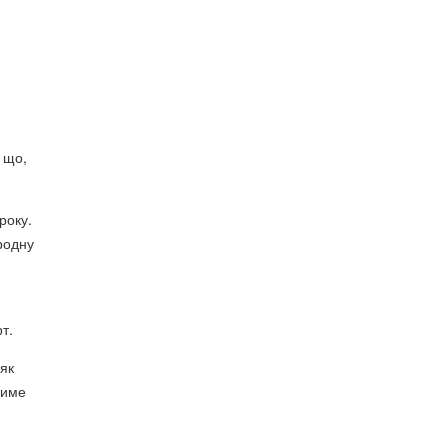
 що,
року.
родну
т.
 як
тиме