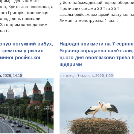
арим) - день пам'яті
у його найскладніший період оборони
на, Критського єпископа, а
Противник силами 20-ї та 25-ї
ого Григорія, іконописця
загальновійськових армій наступав н
народі день прозвали
Лиман, а монструозна 1-ша...
 За старим календарним
 і ...
онув потужний вибух,
Народні прикмети на 7 серпня
а тремтіли у різних
Українці спрадавна пам'ятали
инної російської
цього дня обов'язково треба 
щедрими
ь 2026, 14:18
п’ятниця, 7 серпень 2026, 7:09