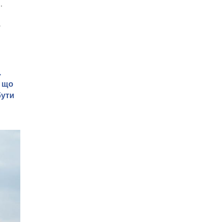
.
а
.
, що
бути