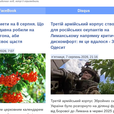
ичних осіб, котрі її оприлюднили.
FaceBook
Disqus
мети на 8 серпня. Що
Третій армійський корпус ств
адавна робили на
для російських окупантів на
гона, аби
Лиманському напрямку крити
своє щастя
дискомфорт: як це вдалося - 
Одесит
2026, 7:07
п’ятниця, 7 серпень 2026, 21:16
Третій армійський корпус Збройних с
України було розгорнуто на ділянці 
им церковним календарем
від Борової до Лимана в червні 2025 