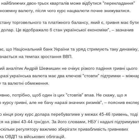
 найближчих двох-трьох кварталів може відбутися "перекладання"
 в іноземну валюту, після чого курс нацвалюти почне знижуватися.
 стану торговельного та платіжного балансу, який є, гривня має бути
 долар. Це відображало б стан української економіки", – зазначив
ає, що Національний банк України та уряд стримують таку динаміку,
начається на темпах зростання ВВП.
й аналітик Андрій Шевчишин не очікує різкого падіння гривні цього 
разі українська валюта має два ключові "стовпи" підтримки – міжна
 та валютні обмеження.
ивню, потрібно, щоб один із цих "стовпів" впав. Не скажу, що я
курсу гривні, але не бачу наразі значних ризиків", – пояснив експер
о кінця року курс долара перебуватиме у межах 45-46 гривень, тоді
ся на рівні 43-44 грн/дол. За його словами, НБУ і надалі підтримува
 оскільки регулятору важливо зберігати привабливість гривневих
ма ОВДП та військових облігацій.