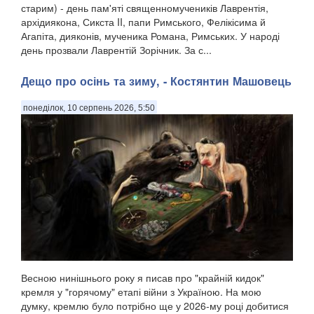
старим) - день пам'яті священномучеників Лаврентія,
архідиякона, Сикста II, папи Римського, Фелікісима й
Агапіта, дияконів, мученика Романа, Римських. У народі
день прозвали Лаврентій Зорічник. За с...
Дещо про осінь та зиму, - Костянтин Машовець
понеділок, 10 серпень 2026, 5:50
Весною нинішнього року я писав про "крайній кидок"
кремля у "горячому" етапі війни з Україною. На мою
думку, кремлю було потрібно ще у 2026-му році добитися