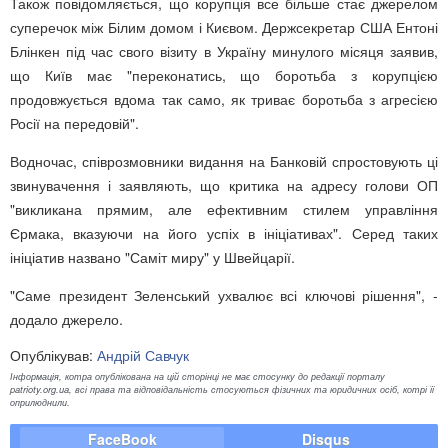
Також повідомляється, що корупція все більше стає джерелом
суперечок між Білим домом і Києвом. Держсекретар США Ентоні
Блінкен під час свого візиту в Україну минулого місяця заявив,
що Київ має "переконатись, що боротьба з корупцією
продовжується вдома так само, як триває боротьба з агресією
Росії на передовій".
Водночас, співрозмовники видання на Банковій спростовують ці
звинувачення і заявляють, що критика на адресу голови ОП
"викликана прямим, але ефективним стилем управління
Єрмака, вказуючи на його успіх в ініціативах". Серед таких
ініціатив названо "Саміт миру" у Швейцарії.
"Саме президент Зеленський ухвалює всі ключові рішення", -
додало джерело.
Опублікував:
Андрій Савчук
Інформація, котра опублікована на цій сторінці не має стосунку до редакції порталу
patrioty.org.ua, всі права та відповідальність стосуються фізичних та юридичних осіб, котрі її
оприлюднили.
FaceBook
Disqus