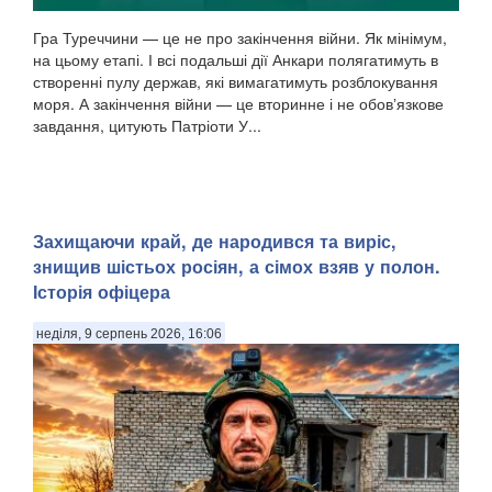
Гра Туреччини — це не про закінчення війни. Як мінімум,
на цьому етапі. І всі подальші дії Анкари полягатимуть в
створенні пулу держав, які вимагатимуть розблокування
моря. А закінчення війни — це вторинне і не обовʼязкове
завдання, цитують Патріоти У...
Захищаючи край, де народився та виріс,
знищив шістьох росіян, а сімох взяв у полон.
Історія офіцера
неділя, 9 серпень 2026, 16:06