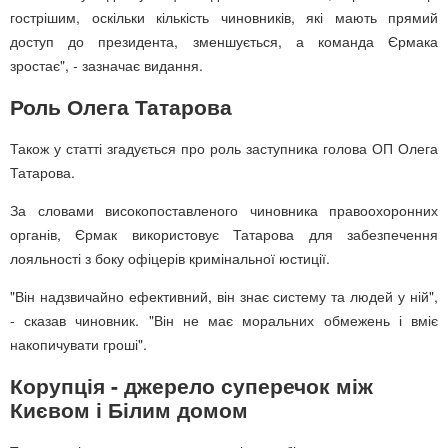
гострішим, оскільки кількість чиновників, які мають прямий
доступ до президента, зменшується, а команда Єрмака
зростає", - зазначає видання.
Роль Олега Татарова
Також у статті згадується про роль заступника голова ОП Олега
Татарова.
За словами високопоставленого чиновника правоохоронних
органів, Єрмак використовує Татарова для забезпечення
лояльності з боку офіцерів кримінальної юстиції.
"Він надзвичайно ефективний, він знає систему та людей у ній",
- сказав чиновник. "Він не має моральних обмежень і вміє
накопичувати гроші".
Корупція - джерело суперечок між
Києвом і Білим домом