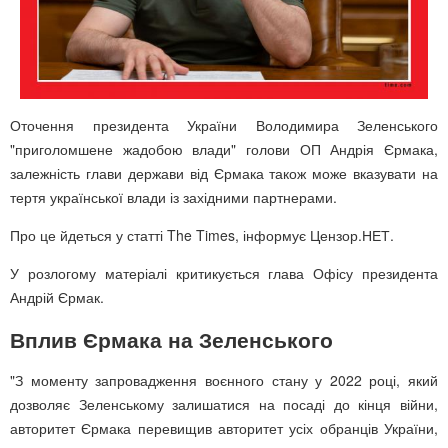
Оточення президента України Володимира Зеленського
"приголомшене жадобою влади" голови ОП Андрія Єрмака,
залежність глави держави від Єрмака також може вказувати на
тертя української влади із західними партнерами.
Про це йдеться у статті The Times, інформує Цензор.НЕТ.
У розлогому матеріалі критикується глава Офісу президента
Андрій Єрмак.
Вплив Єрмака на Зеленського
"З моменту запровадження воєнного стану у 2022 році, який
дозволяє Зеленському залишатися на посаді до кінця війни,
авторитет Єрмака перевищив авторитет усіх обранців України,