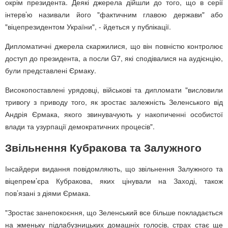
окрім президента. Деякі джерела дійшли до того, що в серії
інтерв’ю називали його "фактичним главою держави" або
"віцепрезидентом України", - йдеться у публікації.
Дипломатичні джерела скаржилися, що він повністю контролює
доступ до президента, а посли G7, які сподівалися на аудієнцію,
були представлені Єрмаку.
Високопоставлені урядовці, військові та дипломати "висловили
тривогу з приводу того, як зростає залежність Зеленського від
Андрія Єрмака, якого звинувачують у накопиченні особистої
влади та узурпації демократичних процесів".
Звільнення Кубракова та Залужного
Інсайдери видання повідомляють, що звільнення Залужного та
віцепрем’єра Кубракова, яких цінували на Заході, також
пов’язані з діями Єрмака.
"Зростає занепокоєння, що Зеленський все більше покладається
на жменьку підлабузницьких домашніх голосів, страх стає ще