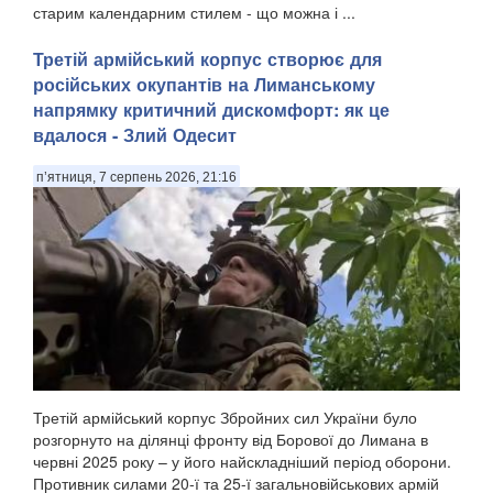
старим календарним стилем - що можна і ...
Третій армійський корпус створює для
російських окупантів на Лиманському
напрямку критичний дискомфорт: як це
вдалося - Злий Одесит
п’ятниця, 7 серпень 2026, 21:16
Третій армійський корпус Збройних сил України було
розгорнуто на ділянці фронту від Борової до Лимана в
червні 2025 року – у його найскладніший період оборони.
Противник силами 20-ї та 25-ї загальновійськових армій