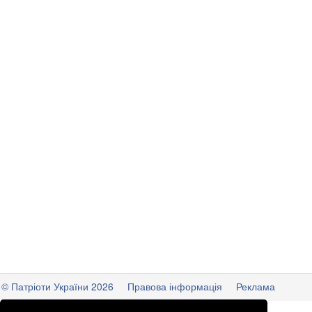
© Патріоти України 2026
Правова інформація
Реклама
info
@
patrioty.org.ua