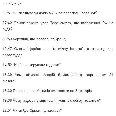
посадовців
06:51
Чи вирішували долю війни за порадами ворожок?
07:42
Єрмак переконував Зеленського, що вторгнення РФ не
буде?
08:50
Корупція, що послабила країну
12:47
Олена Щербан про "кармічну історію" та справедливе
правосуддя
14:52
"Країною керували гадалки"
16:39
Чим займався Андрій Єрмак перед вторгненням 24
лютого?
18:30
Порівняння з Межигір'ям: маєтки на 8 гектарів
19:38
Чому підозра у відмиванні коштів є обґрунтованою?
22:51
Чи вийде Єрмак під заставу?