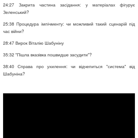
24:27
Закрита частина засідання: у матеріалах фігурує
Зеленський?
25:38
Процедура імпічменту: чи можливий такий сценарій під
час війни?
28:47
Вирок Віталію Шабуніну
35:32
"Пішла вказівка пошвидше засудити"?
38:40
Справа про ухилення: чи відчепиться "система" від
Шабуніна?