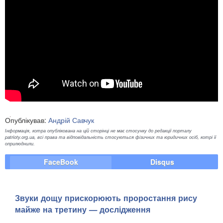
Опублікував:
Андрій Савчук
Інформація, котра опублікована на цій сторінці не має стосунку до редакції порталу
patrioty.org.ua, всі права та відповідальність стосуються фізичних та юридичних осіб, котрі її
оприлюднили.
FaceBook
Disqus
Звуки дощу прискорюють проростання рису
майже на третину — дослідження