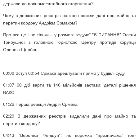
держави до повномасштабного вторгнення?
Чому з державних реєстрів раптово зникли дані про майно та
перетин кордону Андрієм Єрмаком?
Про все це і не тільки – у розмові ведучої "Є ПИТАННЯ" Олени
Трибушної з головною юристкою Центру протидії корупції
Оленою Щербан.
00:00
Вступ
00:54
Єрмака арештували прямо у будівлі суду
01:07
60 діб варти та 140 мільйонів застави: деталі рішення
ВАКС
01:22
Перша реакція Андрія Єрмака
02:29
З державних реєстрів видалили дані про майно та
перетин кордону?
04:43
"Вероніка Феншуй": як ворожка "призначала" топ-