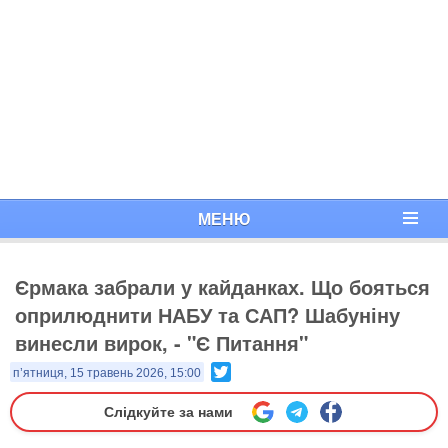
МЕНЮ
Єрмака забрали у кайданках. Що бояться
оприлюднити НАБУ та САП? Шабуніну
винесли вирок, - "Є Питання"
Twitter
п’ятниця, 15 травень 2026, 15:00
Слідкуйте за нами