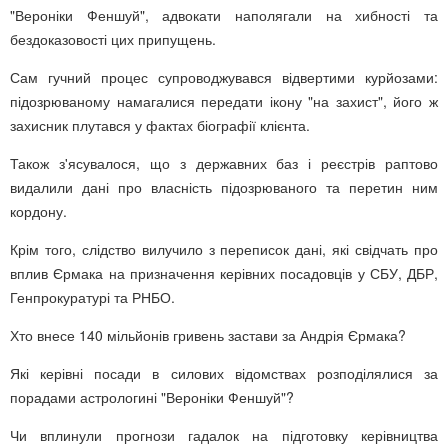
"Вероніки Феншуй", адвокати наполягали на хибності та
бездоказовості цих припущень.
Сам гучний процес супроводжувався відвертими курйозами:
підозрюваному намагалися передати ікону "на захист", його ж
захисник плутався у фактах біографії клієнта.
Також з'ясувалося, що з державних баз і реєстрів раптово
видалили дані про власність підозрюваного та перетин ним
кордону.
Крім того, слідство вилучило з переписок дані, які свідчать про
вплив Єрмака на призначення керівних посадовців у СБУ, ДБР,
Генпрокуратурі та РНБО.
Хто внесе 140 мільйонів гривень застави за Андрія Єрмака?
Які керівні посади в силових відомствах розподілялися за
порадами астрологині "Вероніки Феншуй"?
Чи вплинули прогнози гадалок на підготовку керівництва