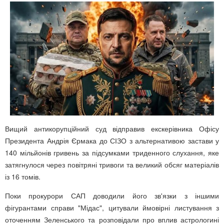
Вищий антикорупційний суд відправив екскерівника Офісу
Президента Андрія Єрмака до СІЗО з альтернативою застави у
140 мільйонів гривень за підсумками триденного слухання, яке
затягнулося через повітряні тривоги та великий обсяг матеріалів
із 16 томів.
Поки прокурори САП доводили його зв'язки з іншими
фігурантами справи "Мідас", цитували ймовірні листування з
оточенням Зеленського та розповідали про вплив астрологині