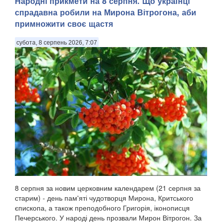
Народні прикмети на 8 серпня. Що українці
спрадавна робили на Мирона Вітрогона, аби
примножити своє щастя
субота, 8 серпень 2026, 7:07
8 серпня за новим церковним календарем (21 серпня за
старим) - день пам'яті чудотворця Мирона, Критського
єпископа, а також преподобного Григорія, іконописця
Печерського. У народі день прозвали Мирон Вітрогон. За