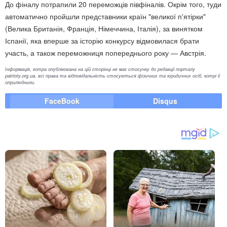
До фіналу потрапили 20 переможців півфіналів. Окрім того, туди
автоматично пройшли представники країн "великої п'ятірки"
(Велика Британія, Франція, Німеччина, Італія), за винятком
Іспанії, яка вперше за історію конкурсу відмовилася брати
участь, а також переможниця попереднього року — Австрія.
Інформація, котра опублікована на цій сторінці не має стосунку до редакції порталу
patrioty.org.ua, всі права та відповідальність стосуються фізичних та юридичних осіб, котрі її
оприлюднили.
FaceBook
Disqus