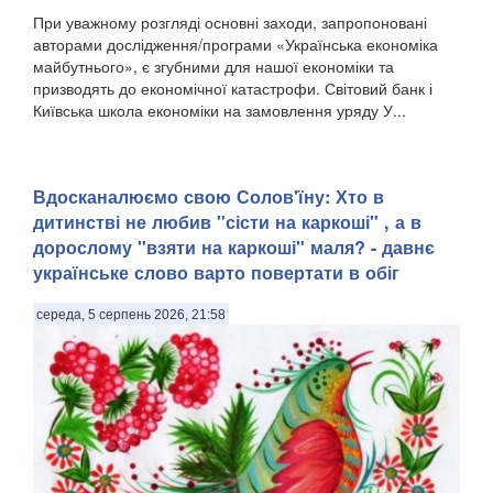
При уважному розгляді основні заходи, запропоновані
авторами дослідження/програми «Українська економіка
майбутнього», є згубними для нашої економіки та
призводять до економічної катастрофи. Світовий банк і
Київська школа економіки на замовлення уряду У...
Вдосканалюємо свою Солов'їну: Хто в
дитинстві не любив "сісти на каркоші" , а в
дорослому "взяти на каркоші" маля? - давнє
українське слово варто повертати в обіг
середа, 5 серпень 2026, 21:58