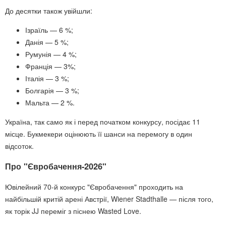
До десятки також увійшли:
Ізраїль — 6 %;
Данія — 5 %;
Румунія — 4 %;
Франція — 3%;
Італія — 3 %;
Болгарія — 3 %;
Мальта — 2 %.
Україна, так само як і перед початком конкурсу, посідає 11
місце. Букмекери оцінюють її шанси на перемогу в один
відсоток.
Про "Євробачення-2026"
Ювілейний 70-й конкурс "Євробачення" проходить на
найбільшій критій арені Австрії, Wiener Stadthalle — після того,
як торік JJ переміг з піснею Wasted Love.