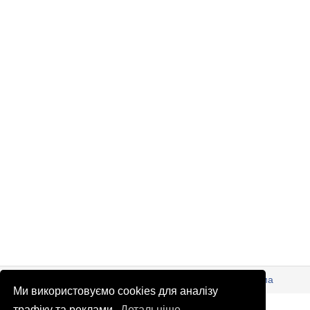
© Патріоти України 2026
Правова інформація
Реклама
Ми використовуємо cookies для аналізу
info
@
patrioty.org.ua
трафіку та реклами.
Детальніше