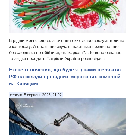
В рідній мові є слова, значення яких легко зрозуміти лише
з контексту. А є такі, що звучать настільки незвично, що
без словника не обійтися, як "каркоші". Що воно означає
та звідки походить Патріоти України розповідає з
посиланням на "Горох". . Є слов...
Експерт пояснив, що буде з цінами після атак
РФ на склади провідних мережевих компаній
на Київщині
середа, 5 серпень 2026, 21:02