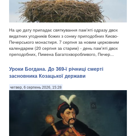
На цю дату припадає святкування пам'яті одразу двох
видатних угодників божих з сонму приподобних Києво-
Печерського монастиря. 7 серпня за новим церковним
календарем (20 серпня за старим) - день пам'яті двох
преподобних, Пимена Багатохворобливого, Печер...
Уроки Богдана. До 369-ї річниці смерті
засновника Козацької держави
четвер, 6 серпень 2026, 15:28