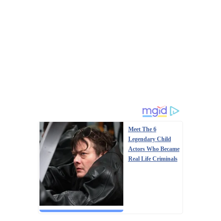
Meet The 6
Legendary Child
Actors Who Became
Real Life Criminals