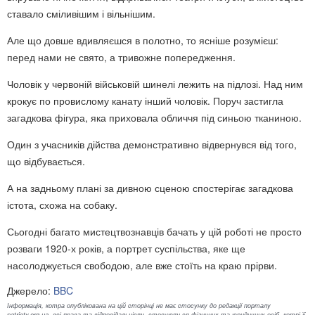
ставало сміливішим і вільнішим.
Але що довше вдивляєшся в полотно, то ясніше розумієш:
перед нами не свято, а тривожне попередження.
Чоловік у червоній військовій шинелі лежить на підлозі. Над ним
крокує по провислому канату інший чоловік. Поруч застигла
загадкова фігура, яка приховала обличчя під синьою тканиною.
Один з учасників дійства демонстративно відвернувся від того,
що відбувається.
А на задньому плані за дивною сценою спостерігає загадкова
істота, схожа на собаку.
Сьогодні багато мистецтвознавців бачать у цій роботі не просто
розваги 1920-х років, а портрет суспільства, яке ще
насолоджується свободою, але вже стоїть на краю прірви.
Джерело:
BBC
Інформація, котра опублікована на цій сторінці не має стосунку до редакції порталу
patrioty.org.ua, всі права та відповідальність стосуються фізичних та юридичних осіб, котрі її