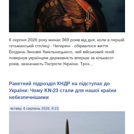
6 серпня 2026 року минає 369 років від дня, коли в першій
гетьманській столиці - Чигирині - обірвалося життя
Богдана-Зиновія Хмельницького, чий військовий геній
повернув українцям державність вперше за кількасот
років, зазначають Патріоти України. Трох...
Ракетний підрозділ КНДР на підступах до
України: Чому KN-23 стали для нашої країни
небезпечнішими
четвер, 6 серпень 2026, 9:23