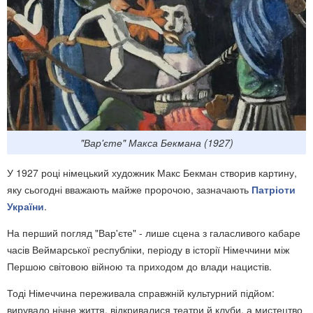
"Вар'єте" Макса Бекмана (1927)
У 1927 році німецький художник Макс Бекман створив картину,
яку сьогодні вважають майже пророчою, зазначають
Патріоти
України
.
На перший погляд "Вар'єте" - лише сцена з галасливого кабаре
часів Веймарської республіки, періоду в історії Німеччини між
Першою світовою війною та приходом до влади нацистів.
Тоді Німеччина переживала справжній культурний підйом:
вирувало нічне життя, відкривалися театри й клуби, а мистецтво