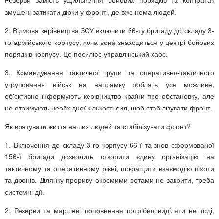
Резерви замість ущильнення бойових порядків та контратак
змушені затикати дірки у фронті, де вже нема людей.
2. Відмова керівництва ЗСУ включити 66-ту бригаду до складу 3-
го армійського корпусу, хоча вона знаходиться у центрі бойових
порядків корпусу. Це посилює управлінський хаос.
3. Командування тактичної групи та оперативно-тактичного
угруповання військ на напрямку роблять усе можливе,
об'єктивно інформують керівництво країни про обстановку, але
не отримують необхідної кількості сил, шоб стабілізувати фронт.
Як врятувати життя наших людей та стабілізувати фронт?
1. Включення до складу 3-го корпусу 66-ї та знов сформованої
156-ї бригади дозволить створити єдину організацію на
тактичному та оперативному рівні, покращити взаємодію піхоти
та дронів. Ділянку прориву окремими ротами не закрити, треба
системні дії.
2. Резерви та маршеві поповнення потрібно виділяти не тоді,