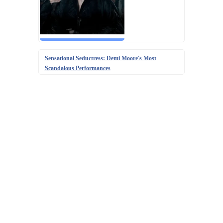
Sensational Seductress: Demi Moore's Most
Scandalous Performances