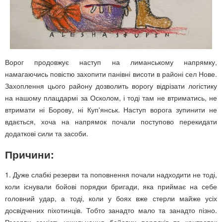
Ворог продовжує наступ на лиманському напрямку,
намагаючись повістю захопити панівні висоти в районі сел Нове.
Захоплення цього району дозволить ворогу відрізати логістику
на нашому плацдармі за Осколом, і тоді там не втриматись, не
втримати ні Борову, ні Куп'янськ. Наступ ворога зупинити не
вдається, хоча на напрямок почали поступово перекидати
додаткові сили та засоби.
Причини:
1. Дуже слабкі резерви та поповнення почали надходити не тоді,
коли існували бойові порядки бригади, яка приймає на себе
головний удар, а тоді, коли у боях вже стерли майже усіх
досвідчених піхотинців. Тобто занадто мало та занадто пізно.