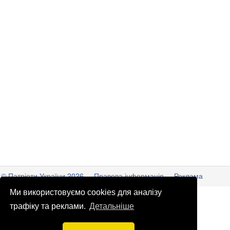
© Патріоти України 2026
Правова інформація
Реклама
Ми використовуємо cookies для аналізу
info
@
patrioty.org.ua
трафіку та реклами.
Детальніше