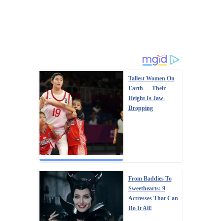
Tallest Women On
Earth — Their
Height Is Jaw-
Dropping
From Baddies To
Sweethearts: 9
Actresses That Can
Do It All!