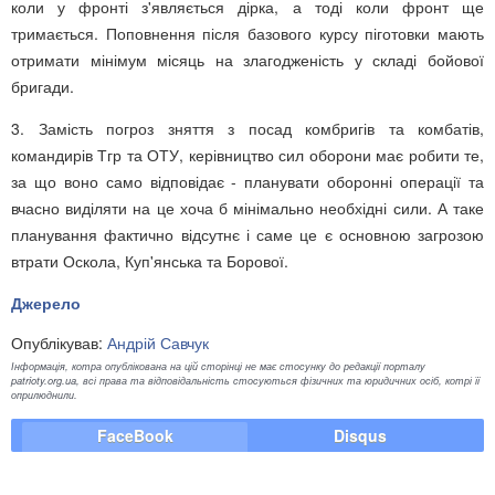
коли у фронті з'являється дірка, а тоді коли фронт ще
тримається. Поповнення після базового курсу піготовки мають
отримати мінімум місяць на злагодженість у складі бойової
бригади.
3. Замість погроз зняття з посад комбригів та комбатів,
командирів Тгр та ОТУ, керівництво сил оборони має робити те,
за що воно само відповідає - планувати оборонні операції та
вчасно виділяти на це хоча б мінімально необхідні сили. А таке
планування фактично відсутнє і саме це є основною загрозою
втрати Оскола, Куп'янська та Борової.
Джерело
Опублікував:
Андрій Савчук
Інформація, котра опублікована на цій сторінці не має стосунку до редакції порталу
patrioty.org.ua, всі права та відповідальність стосуються фізичних та юридичних осіб, котрі її
оприлюднили.
FaceBook
Disqus