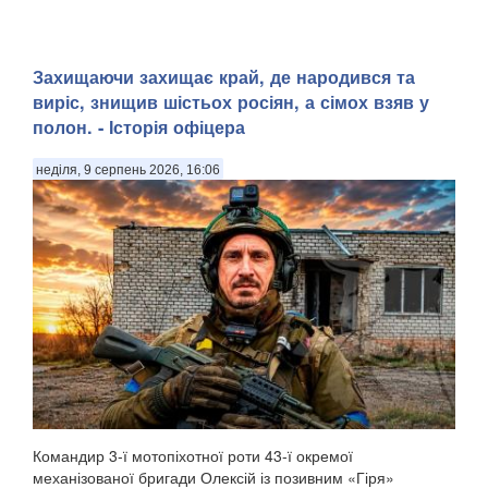
Захищаючи захищає край, де народився та
виріс, знищив шістьох росіян, а сімох взяв у
полон. - Історія офіцера
неділя, 9 серпень 2026, 16:06
Командир 3-ї мотопіхотної роти 43-ї окремої
механізованої бригади Олексій із позивним «Гіря»