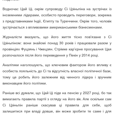
Водночас Цай Ці, окрім супроводу Сі Цзіньпіна на зустрічах із
іноземними лідерами, особисто проводить переговори, зокрема
з представниками Індії, Єгипту та Туреччини. Окрім того, чоловік
зустрічається з впливовими американськими бізнесменами.
Журналісти вказують, що його життя тісно пов'язане з Сі
Цзіньпіном: вони знайомі понад 30 років і працювали разом у
провінціях Фуцзянь і Чжецзян. Стрімке кар'єрне просування Цая
розпочалося після його переведення у Пекін у 2014 році.
Аналітики наголошують, що ключовим фактором його впливу є
особиста лояльність до Сі та відсутність власної політичної бази,
тому це робить його залежним від чинного лідера і зручним
виконавцем його політики.
Раніше всі думали, що Цай Ці піде на пенсію у 2027 році, бо так
вимагають правила партії з огляду на його вік. Але оскільки сам
Сі Цзіньпін раніше скасував ці правила для себе, щоб
залишитися при владі довше, він може зробити те саме і для