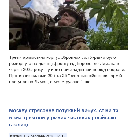
Третій армійський корпус Збройних сил України було
розгорнуто на ділянці фронту від Борової до Лимана в
червні 2025 року – у його найскладніший період оборони.
Противник силами 20-ї та 25-ї загальновійськових армій
наступав на Лиман, а монструозна 1-ша...
Москву стрясонув потужний вибух, стіни та
вікна тремтіли у різних частинах російської
столиці
п’ятниця, 7 серпень 2026, 14:18