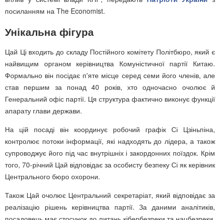
посиланням на The Economist.
Унікальна фігура
Цай Ці входить до складу Постійного комітету Політбюро, який є
найвищим органом керівництва Комуністичної партії Китаю.
Формально він посідає п'яте місце серед семи його членів, але
став першим за понад 40 років, хто одночасно очолює й
Генеральний офіс партії. Ця структура фактично виконує функції
апарату глави держави.
На цій посаді він координує робочий графік Сі Цзіньпіна,
контролює потоки інформації, які надходять до лідера, а також
супроводжує його під час внутрішніх і закордонних поїздок. Крім
того, 70-річний Цай відповідає за особисту безпеку Сі як керівник
Центрального бюро охорони.
Також Цай очолює Центральний секретаріат, який відповідає за
реалізацію рішень керівництва партії. За даними аналітиків,
посадовець має стосунок до питань кібербезпеки та нацбезпеки.