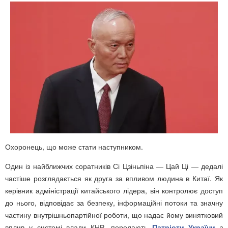
Охоронець, що може стати наступником.
Один із найближчих соратників Сі Цзіньпіна — Цай Ці — дедалі
частіше розглядається як друга за впливом людина в Китаї. Як
керівник адміністрації китайського лідера, він контролює доступ
до нього, відповідає за безпеку, інформаційні потоки та значну
частину внутрішньопартійної роботи, що надає йому винятковий
вплив у системі влади КНР, передають
Патріоти України
з