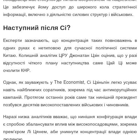
Це забезпечує йому доступ до широкого кола стратегічної
інформації, включно з діяльністю силових структур і військових.
Наступний після Сі?
Експерти зазначають, що концентрація таких повноважень в
одних руках є нетиповою для сучасної політичної системи
Китаю. Колишній аналітик ЦРУ Джонатан Цзін оцінив, що у разі
відсутності чіткого плану наступництва саме Цай Ці може
очолити КНР.
Однак, як зауважують у The Economist, Сі Цзіньпін легко усуває
навіть найближчих соратників, зокрема під час антикорупційних
кампаній. Протягом останніх років саме так нинішній президент
позбувся десятків високопоставлених військових і чиновників.
Наразі низка аналітиків вважає, що нинішня конфігурація влади
є спробою збалансувати вплив між високопосадовцями, зокрема
прем'єром Лі Цянем, аби уникнути концентрації влади однією
людиною.