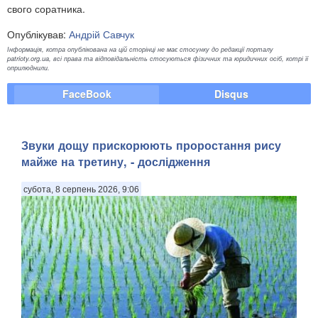
свого соратника.
Опублікував:
Андрій Савчук
Інформація, котра опублікована на цій сторінці не має стосунку до редакції порталу
patrioty.org.ua, всі права та відповідальність стосуються фізичних та юридичних осіб, котрі її
оприлюднили.
FaceBook
Disqus
Звуки дощу прискорюють проростання рису
майже на третину, - дослідження
субота, 8 серпень 2026, 9:06