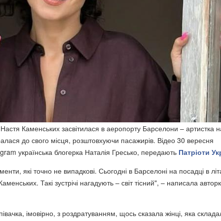
а Настя Каменських засвітилася в аеропорту Барселони – артистка н
ралася до свого місця, розштовхуючи пасажирів. Відео 30 вересня
tagram українська блогерка Наталія Гресько, передають
Патріоти Ук
менти, які точно не випадкові. Сьогодні в Барселоні на посадці в літ
Каменських. Такі зустрічі нагадують – світ тісний", – написала автор
співачка, імовірно, з роздратуванням, щось сказала жінці, яка склада