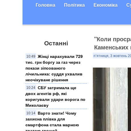
Головна
Політика
Економіка
С
"Коли проср
Останні
Каменських 
Жінці нарахували 729
п’ятниця, 3 жовтень 2
10:49
тис. грн боргу за газ через
покази зіпсованого
лічильника: суддя ухвалив
неочікуване рішення
СБУ затримала ще
10:24
двох агентів рф, які
коригували удари ворога по
Миколаєву
Варто знати! Чому
10:14
захисна плівка для
смартфона стала марною
тратою грошей