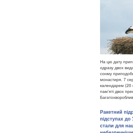
На цю дату прип
одразу двох вида
сонму приподоб
монастиря. 7 се
календарем (20 
пам'яті двох пр
Багатохворобливо
Ракетний під
підступах до 
стали для на
небезпечніш