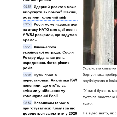
Ядерний реактор може
09:55
вибухнути як бомба? Фахівці
розвіяли головний міф
Росія може наважитися
09:50
на атаку НАТО вже цієї осені:
У WSJ розкрили, що задумав
Кремль
Жінка-епоха
09:23
української естради: Софія
Ротару відзначає день
народження. Фото різних
років
Українська співачк
борту літака проби
Путін провів
09:06
перестановки: Аналітики ISW
опублікувала в Ins
пояснили, що стоїть за
змінами у військовому
"У житті бувають мо
командуванні Росії
зустріла Анастасію 
Власникам гаражів
відео.
08:57
приготуватися: Кому і за що
На відео знято, як 
доведеться заплатити у 2026