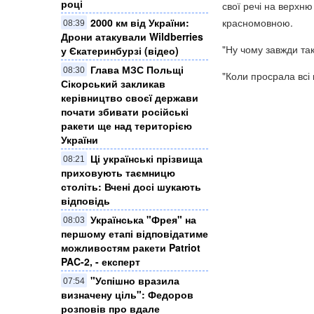
році
свої речі на верхню
2000 км від України:
красномовною.
08:39
Дрони атакували Wildberries
"Ну чому завжди та
у Єкатеринбурзі (відео)
Глава МЗС Польщі
08:30
"Коли просрала всі
Сікорський закликав
керівництво своєї держави
почати збивати російські
ракети ще над територією
України
Ці українські прізвища
08:21
приховують таємницю
століть: Вчені досі шукають
відповідь
Українська "Фрея" на
08:03
першому етапі відповідатиме
можливостям ракети Patriot
PAC-2, - експерт
"Успішно вразила
07:54
визначену ціль": Федоров
розповів про вдале