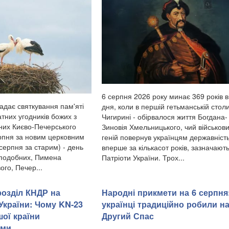
6 серпня 2026 року минає 369 років в
адає святкування пам'яті
дня, коли в першій гетьманській столи
тних угодників божих з
Чигирині - обірвалося життя Богдана-
них Києво-Печерського
Зиновія Хмельницького, чий військов
рпня за новим церковним
геній повернув українцям державніст
серпня за старим) - день
вперше за кількасот років, зазначают
еподобних, Пимена
Патріоти України. Трох...
го, Печер...
розділ КНДР на
Народні прикмети на 6 серпня
України: Чому KN-23
українці традиційно робили н
шої країни
Другий Спас
ими