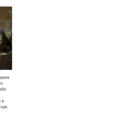
дарем
ня
 або
 в
пців