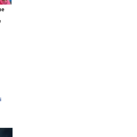
ne
e
і