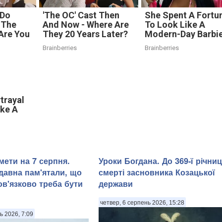
 Do
'The OC' Cast Then
She Spent A Fortu
 The
And Now - Where Are
To Look Like A
 Are You
They 20 Years Later?
Modern-Day Barbi
Brainberries
Brainberries
trayal
ake A
мети на 7 серпня.
Уроки Богдана. До 369-ї річниц
адавна пам'ятали, що
смерті засновника Козацької
ов'язково треба бути
держави
четвер, 6 серпень 2026, 15:28
ь 2026, 7:09