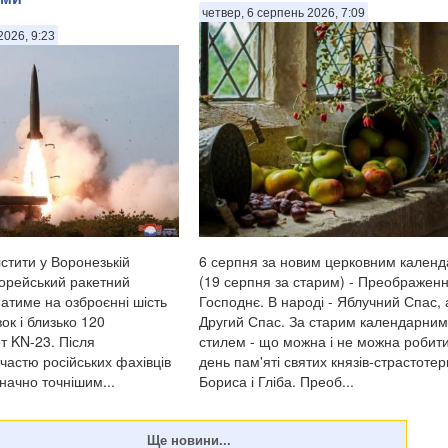
четвер, 6 серпень 2026, 7:09
2026, 9:23
стити у Воронезькій
6 серпня за новим церковним кален
корейський ракетний
(19 серпня за старим) - Преображен
матиме на озброєнні шість
Господнє. В народі - Яблучний Спас,
ок і близько 120
Другий Спас. За старим календарним
т KN-23. Після
стилем - що можна і не можна робити
участю російських фахівців
день пам'яті святих князів-страстотер
значно точнішим...
Бориса і Гліба. Преоб...