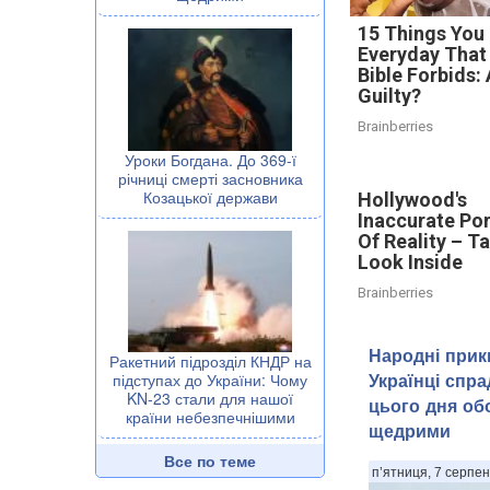
15 Things You
Everyday That
Bible Forbids:
Guilty?
Brainberries
Уроки Богдана. До 369-ї
річниці смерті засновника
Козацької держави
Hollywood's
Inaccurate Por
Of Reality – T
Look Inside
Brainberries
Народні прик
Ракетний підрозділ КНДР на
Українці спр
підступах до України: Чому
KN-23 стали для нашої
цього дня об
країни небезпечнішими
щедрими
Все по теме
п’ятниця, 7 серпен