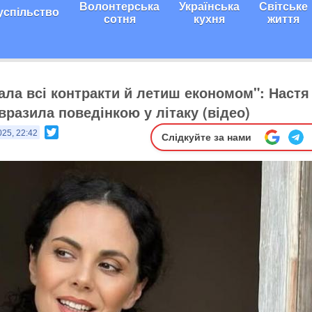
Волонтерська
Українська
Світське
успільство
сотня
кухня
життя
ала всі контракти й летиш економом": Настя
вразила поведінкою у літаку (відео)
Twitter
025, 22:42
Слідкуйте за нами