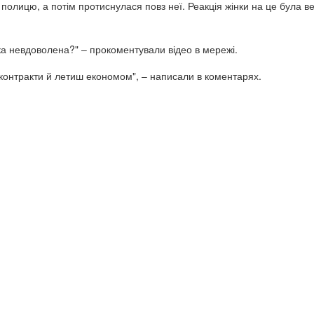
 полицю, а потім протиснулася повз неї. Реакція жінки на це була в
ка невдоволена?" – прокоментували відео в мережі.
 контракти й летиш економом", – написали в коментарях.