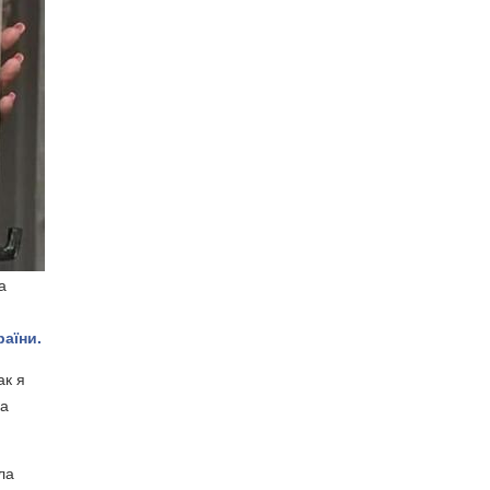
а
раїни.
ак я
ка
ла