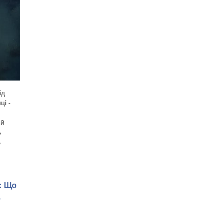
ід
ці -
ий
ь
ь
: Що
а