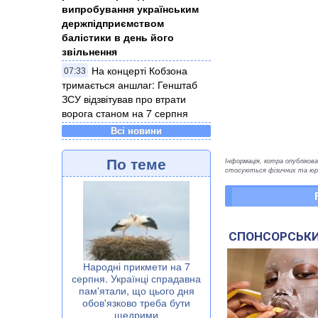
випробування українським
держпідприємством
балістики в день його
звільнення
На концерті Кобзона
07:33
тримається аншлаг: Генштаб
ЗСУ відзвітував про втрати
ворога станом на 7 серпня
Всі новини
По теме
Інформація, котра опублікован
стосуються фізичних та юрид
СПОНСОРСЬКИ
Народні прикмети на 7
серпня. Українці спрадавна
пам'ятали, що цього дня
обов'язково треба бути
щедрими