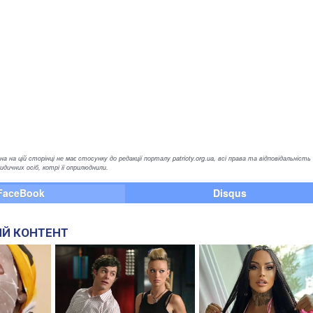
а на цій сторінці не має стосунку до редакції порталу patrioty.org.ua, всі права та відповідальність
ичних осіб, котрі її оприлюднили.
FaceBook
Disqus
Й КОНТЕНТ