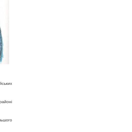
йських
районі
льшого