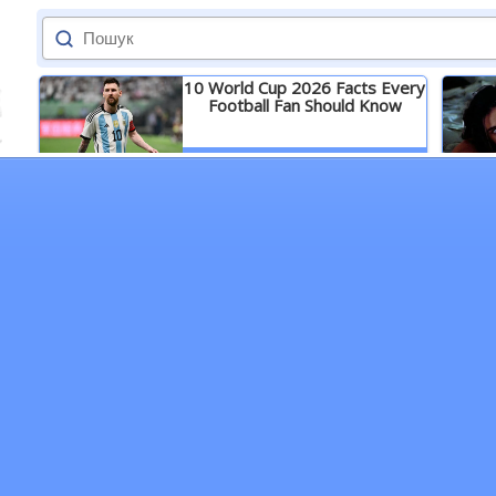
10 World Cup 2026 Facts Every
Football Fan Should Know
Детальніше