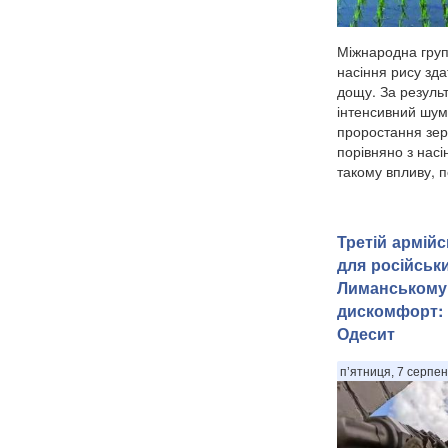
Міжнародна груп
насіння рису зда
дощу. За резуль
інтенсивний шум
проростання зе
порівняно з насі
такому впливу, п
Третій армій
для російськи
Лиманському
дискомфорт: 
Одесит
п’ятниця, 7 серпен