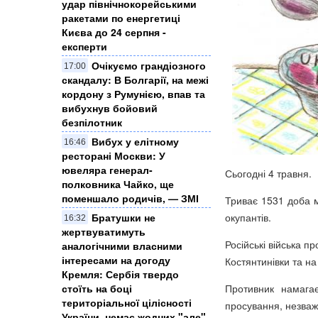
удар північнокорейськими
ракетами по енергетиці
Києва до 24 серпня -
експерти
Очікуємо грандіозного
17:00
скандалу: В Болгарії, на межі
кордону з Румунією, впав та
вибухнув бойовий
безпілотник
Вибух у елітному
16:46
ресторані Москви: У
ювеляра генерал-
Сьогодні 4 травня.
полковника Чайко, ще
поменшало родичів, — ЗМІ
Триває 1531 доба 
окупантів.
Братушки не
16:32
жертвуватимуть
Російські війська п
аналогічними власними
інтересами на догоду
Костянтинівки та н
Кремля: Сербія твердо
Противник намага
стоїть на боці
територіальної цілісності
просування, незваж
України, немає жодних "але",