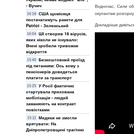
- Вучич
Водночас, Сили об
окупантам розгорну
США щомісяця
16:18
постачатимуть ракети для
Докладніше дивітьс
Patriot - Зеленський
ШІ створив 16 вірусів,
16:04
яких ніколи не існувало:
Вчені зробили тривожне
відкриття
Безкоштовний проїзд
15:40
під питанням: Ось кому з
пенсіонерів доведеться
платити за транспорт
У Росії фактично
15:25
стартувала прихована
мобілізація - людей
заманюють на контракт
повістками
Медики не змогли
15:11
врятувати: На
Дніпропетровщині трагічно