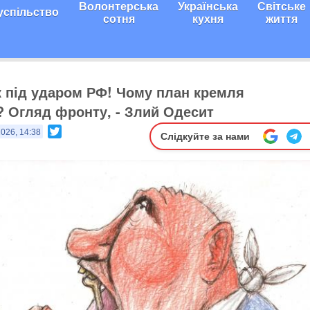
Волонтерська
Українська
Світське
успільство
сотня
кухня
життя
 під ударом РФ! Чому план кремля
 Огляд фронту, - Злий Одесит
Twitter
2026, 14:38
Слідкуйте за нами