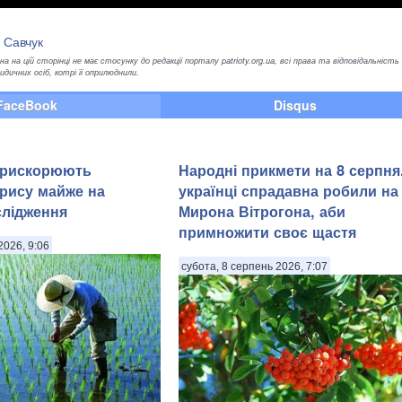
 Савчук
а на цій сторінці не має стосунку до редакції порталу patrioty.org.ua, всі права та відповідальність
ичних осіб, котрі її оприлюднили.
FaceBook
Disqus
прискорюють
Народні прикмети на 8 серпня
рису майже на
українці спрадавна робили на
слідження
Мирона Вітрогона, аби
примножити своє щастя
2026, 9:06
субота, 8 серпень 2026, 7:07