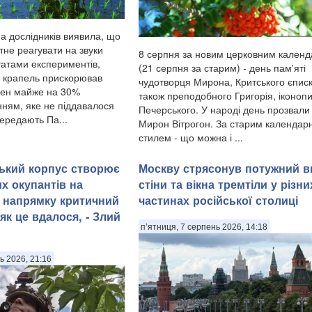
а дослідників виявила, що
тне реагувати на звуки
8 серпня за новим церковним кален
татами експериментів,
(21 серпня за старим) - день пам'яті
 крапель прискорював
чудотворця Мирона, Критського єписк
рен майже на 30%
також преподобного Григорія, іконоп
нням, яке не піддавалося
Печерського. У народі день прозвали
ередають Па...
Мирон Вітрогон. За старим календар
стилем - що можна і ...
ський корпус створює
Москву стрясонув потужний в
х окупантів на
стіни та вікна тремтіли у різни
 напрямку критичний
частинах російської столиці
як це вдалося, - Злий
п’ятниця, 7 серпень 2026, 14:18
ь 2026, 21:16