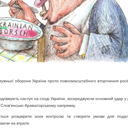
мужньої оборони України проти повномасштабного вторгнення росі
родовжують наступ на сході України, зосереджуючи основний удар у 
а Слов'янсько-Краматорському напрямку.
ється розширити зони контролю та створити умови для пода
аючи на втрати.