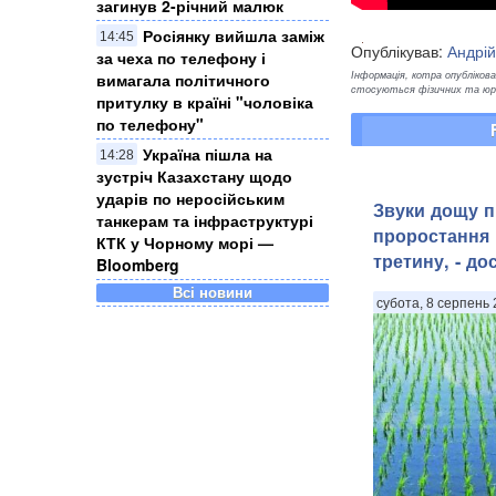
загинув 2-річний малюк
Росіянку вийшла заміж
14:45
Опублікував:
Андрій
за чеха по телефону і
Інформація, котра опублікован
вимагала політичного
стосуються фізичних та юрид
притулку в країні "чоловіка
по телефону"
Україна пішла на
14:28
зустріч Казахстану щодо
ударів по неросійським
Звуки дощу 
танкерам та інфраструктурі
проростання 
КТК у Чорному морі —
третину, - до
Bloomberg
Всі новини
субота, 8 серпень 