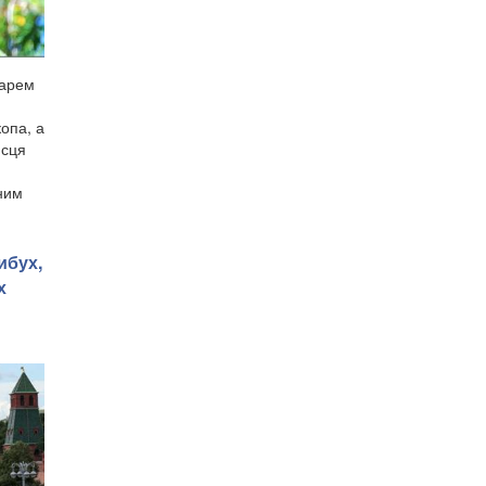
дарем
опа, а
исця
ним
ибух,
х