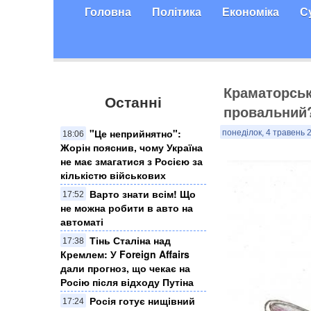
Головна
Політика
Економіка
С
Краматорськ
Останні
провальний?
"Це неприйнятно":
понеділок, 4 травень 
18:06
Жорін пояснив, чому Україна
не має змагатися з Росією за
кількістю військових
Варто знати всім! Що
17:52
не можна робити в авто на
автоматі
Тінь Сталіна над
17:38
Кремлем: У Foreign Affairs
дали прогноз, що чекає на
Росію після відходу Путіна
Росія готує нищівний
17:24