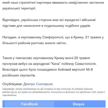
який наші стратегічні партнери вважають невід’ємною частиною
української території.
Відповідно, українська сторона має всі юридичні і військові
підстави для нанесення в подальшому подібних ударів.
Нагадаю, в окупованому Сімферополі, що в Криму, 21 травня у
більшості районів раптово зникло світло.
Також у тимчасово окупованому Криму вночі 20 травня
пролунав вибух на аеродромі "Кача" поблизу Севастополя.
Внаслідок цього було пошкоджено бойовий вертоліт Мі-8
російських окупантів.
Опублікував:
Дмитро Снєгирьов
Інформація, котра опублікована на цій сторінці не має стосунку до редакції порталу
patrioty.org.ua, всі права та відповідальність стосуються фізичних та юридичних осіб, котрі її
оприлюднили.
FaceBook
Disqus