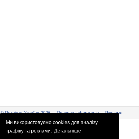
© Патріоти України 2026
Правова інформація
Реклама
Ми використовуємо cookies для аналізу
info
@
patrioty.org.ua
трафіку та реклами.
Детальніше