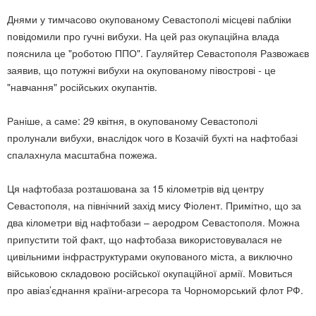
Днями у тимчасово окупованому Севастополі місцеві пабліки
повідомили про гучні вибухи. На цей раз окупаційна влада
пояснила це "роботою ППО". Гауляйтер Севастополя Развожаєв
заявив, що потужні вибухи на окупованому півострові - це
"навчання" російських окупантів.
Раніше, а саме: 29 квітня, в окупованому Севастополі
пролунали вибухи, внаслідок чого в Козачій бухті на нафтобазі
спалахнула масштабна пожежа.
Ця нафтобаза розташована за 15 кілометрів від центру
Севастополя, на північний захід мису Фіолент. Примітно, що за
два кілометри від нафтобази – аеродром Севастополя. Можна
припустити той факт, що нафтобаза використовувалася не
цивільними інфраструктурами окупованого міста, а виключно
військовою складовою російської окупаційної армії. Мовиться
про авіаз’єднання країни-агресора та Чорноморський флот РФ.