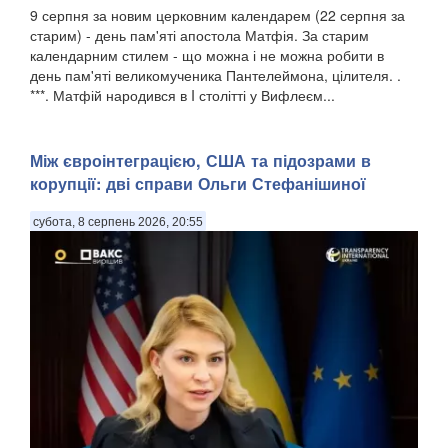
9 серпня за новим церковним календарем (22 серпня за
старим) - день пам'яті апостола Матфія. За старим
календарним стилем - що можна і не можна робити в
день пам'яті великомученика Пантелеймона, цілителя. .
***. Матфій народився в I столітті у Вифлеєм...
Між євроінтеграцією, США та підозрами в
корупції: дві справи Ольги Стефанішиної
субота, 8 серпень 2026, 20:55