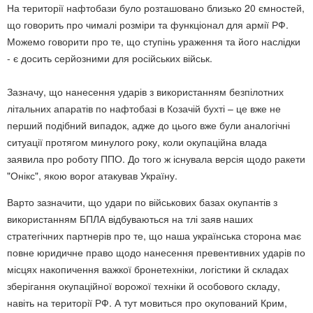
На території нафтобази було розташовано близько 20 ємностей,
що говорить про чималі розміри та функціонал для армії РФ.
Можемо говорити про те, що ступінь ураження та його наслідки
- є досить серйозними для російських військ.
Зазначу, що нанесення ударів з використанням безпілотних
літальних апаратів по нафтобазі в Козачій бухті – це вже не
перший подібний випадок, адже до цього вже були аналогічні
ситуації протягом минулого року, коли окупаційна влада
заявила про роботу ППО. До того ж існувала версія щодо ракети
"Онікс", якою ворог атакував Україну.
Варто зазначити, що удари по військових базах окупантів з
використанням БПЛА відбуваються на тлі заяв наших
стратегічних партнерів про те, що наша українська сторона має
повне юридичне право щодо нанесення превентивних ударів по
місцях накопичення важкої бронетехніки, логістики й складах
зберігання окупаційної ворожої техніки й особового складу,
навіть на території РФ. А тут мовиться про окупований Крим,