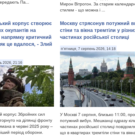
ередають Па...
Мирон Вітрогон. За старим календар
стилем - що можна і ...
ський корпус створює
Москву стрясонув потужний в
х окупантів на
стіни та вікна тремтіли у різни
 напрямку критичний
частинах російської столиці
як це вдалося, - Злий
п’ятниця, 7 серпень 2026, 14:18
ь 2026, 21:16
ий корпус Збройних сил
У Москві 7 серпня, близько 11:00, пр
горнуто на ділянці фронту
потужний вибух. Мешканці одразу кіл
имана в червні 2025 року –
частинах російської столиці повідомл
ніший період оборони.
що в квартирах тремтіли стіни та вікн