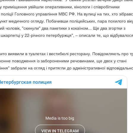
у приміщення увійшли оперативники, кінологи і співробітники
поліції Головного управління МВС РФ. На вулиці на тих, хто зібравс
ункт медичного огляду. Побачивши поліцейських, пара похилого віку
ний чоловік, "скинули" два пакетики з кокаїном... Ще два згортки з
шкарпетці у 22-річного петербуржця", – описали те, що відбувалося
бито виявили в туалетах і вестибюлі ресторану. Повідомляють про т
конне поводження із забороненими речовинами, ще двох у стані
іння" забрали на огляд і притягли до адміністративної відповідально