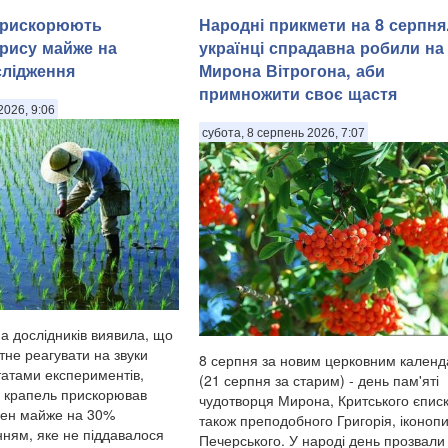
прискорюють
Народні прикмети на 8 серпня
рису майже на
українці спрадавна робили на
слідження
Мирона Вітрогона, аби
примножити своє щастя
2026, 9:06
субота, 8 серпень 2026, 7:07
а дослідників виявила, що
тне реагувати на звуки
8 серпня за новим церковним кален
татами експериментів,
(21 серпня за старим) - день пам'яті
 крапель прискорював
чудотворця Мирона, Критського єписк
рен майже на 30%
також преподобного Григорія, іконоп
нням, яке не піддавалося
Печерського. У народі день прозвали