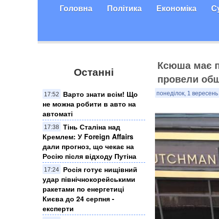
Головна
Політика
Економіка
С
Ксюша має п
Останні
провели обш
Варто знати всім! Що
понеділок, 1 вересень
17:52
не можна робити в авто на
автоматі
Тінь Сталіна над
17:38
Кремлем: У Foreign Affairs
дали прогноз, що чекає на
Росію після відходу Путіна
Росія готує нищівний
17:24
удар північнокорейськими
ракетами по енергетиці
Києва до 24 серпня -
експерти