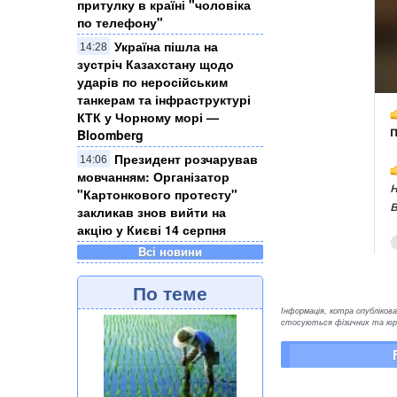
притулку в країні "чоловіка
по телефону"
Україна пішла на
14:28
зустріч Казахстану щодо
ударів по неросійським
танкерам та інфраструктурі
КТК у Чорному морі —
Bloomberg
Президент розчарував
14:06
мовчанням: Організатор
"Картонкового протесту"
закликав знов вийти на
акцію у Києві 14 серпня
Всі новини
По теме
Інформація, котра опублікован
стосуються фізичних та юрид