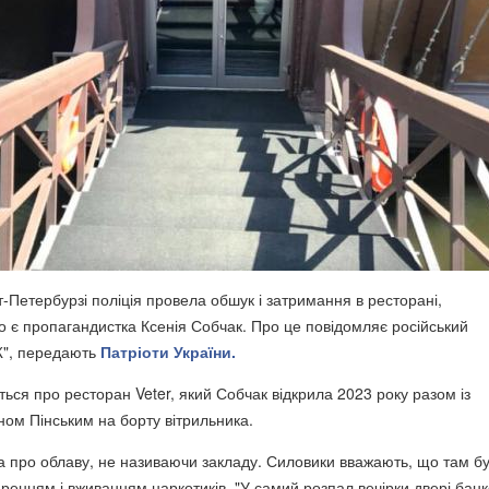
-Петербурзі поліція провела обшук і затримання в ресторані,
о є пропагандистка Ксенія Собчак. Про це повідомляє російський
Ж", передають
Патріоти України.
ться про ресторан Veter, який Собчак відкрила 2023 року разом із
ом Пінським на борту вітрильника.
ла про облаву, не називаючи закладу. Силовики вважають, що там б
иренням і вживанням наркотиків. "У самий розпал вечірки двері банк