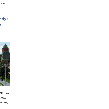
ним
ибух,
х
олунав
ькох
яють,
а,