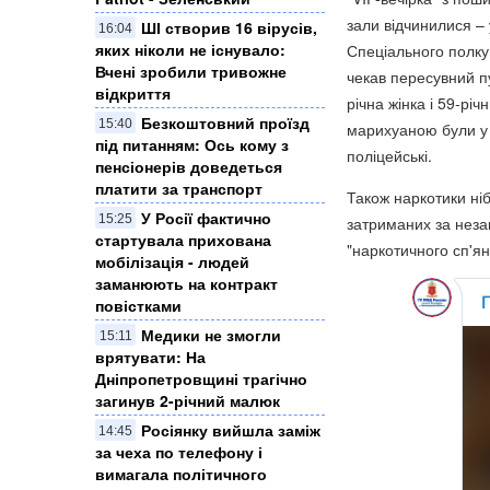
зали відчинилися – 
ШІ створив 16 вірусів,
16:04
яких ніколи не існувало:
Спеціального полку 
Вчені зробили тривожне
чекав пересувний п
відкриття
річна жінка і 59-річ
Безкоштовний проїзд
15:40
марихуаною були у 
під питанням: Ось кому з
поліцейські.
пенсіонерів доведеться
платити за транспорт
Також наркотики ні
У Росії фактично
15:25
затриманих за неза
стартувала прихована
"наркотичного сп'ян
мобілізація - людей
заманюють на контракт
повістками
Медики не змогли
15:11
врятувати: На
Дніпропетровщині трагічно
загинув 2-річний малюк
Росіянку вийшла заміж
14:45
за чеха по телефону і
вимагала політичного