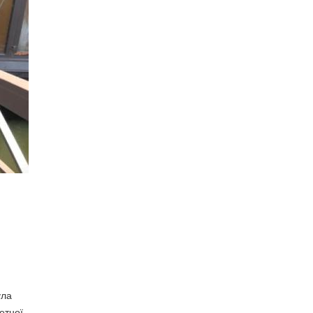
ула
етної