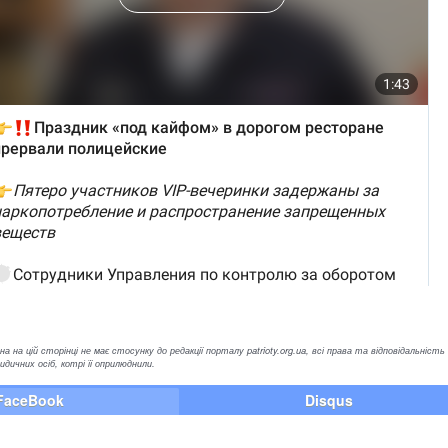
а на цій сторінці не має стосунку до редакції порталу patrioty.org.ua, всі права та відповідальність
ичних осіб, котрі її оприлюднили.
FaceBook
Disqus