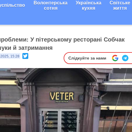
Волонтерська
Українська
Світське
успільство
сотня
кухня
життя
роблеми: У пітерському ресторані Собчак
уки й затримання
Twitter
 2025, 15:28
Слідкуйте за нами