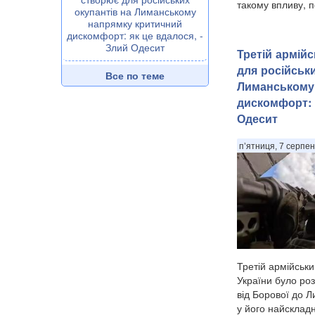
такому впливу, п
окупантів на Лиманському
напрямку критичний
дискомфорт: як це вдалося, -
Злий Одесит
Третій армій
для російськи
Все по теме
Лиманському
дискомфорт: 
Одесит
п’ятниця, 7 серпен
Третій армійськ
України було роз
від Борової до Л
у його найсклад