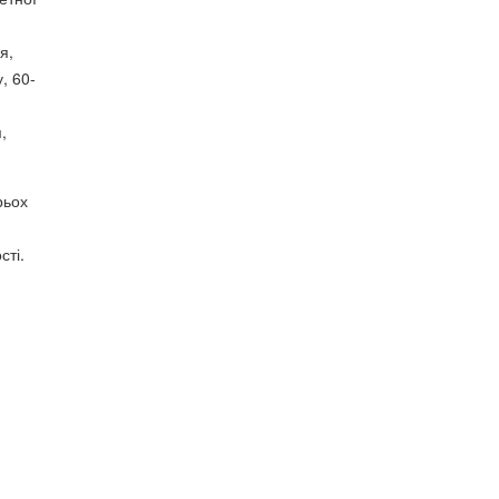
я,
, 60-
,
рьох
сті.