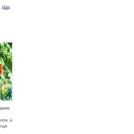
. Що
дарем
опа, а
исця