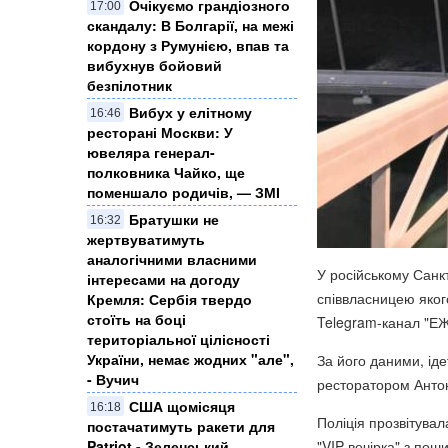
Очікуємо грандіозного
17:00
скандалу: В Болгарії, на межі
кордону з Румунією, впав та
вибухнув бойовий
безпілотник
Вибух у елітному
16:46
ресторані Москви: У
ювеляра генерал-
полковника Чайко, ще
поменшало родичів, — ЗМІ
Братушки не
16:32
жертвуватимуть
аналогічними власними
У російському Санкт
інтересами на догоду
співвласницею яког
Кремля: Сербія твердо
стоїть на боці
Telegram-канал "Е
територіальної цілісності
України, немає жодних "але",
За його даними, іде
- Вучич
ресторатором Антон
США щомісяця
16:18
Поліція прозвітува
постачатимуть ракети для
Patriot - Зеленський
"VIP-вечірка" з пош