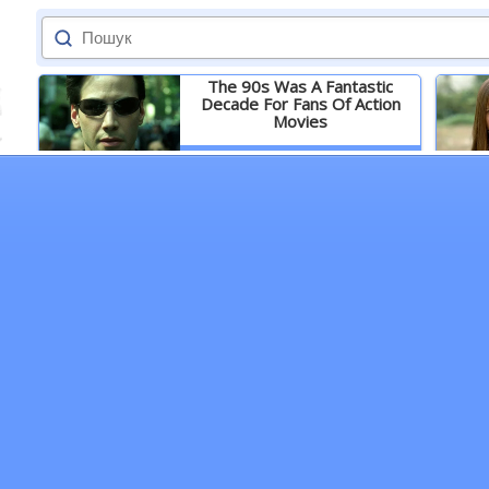
The 90s Was A Fantastic
Decade For Fans Of Action
Movies
Детальніше