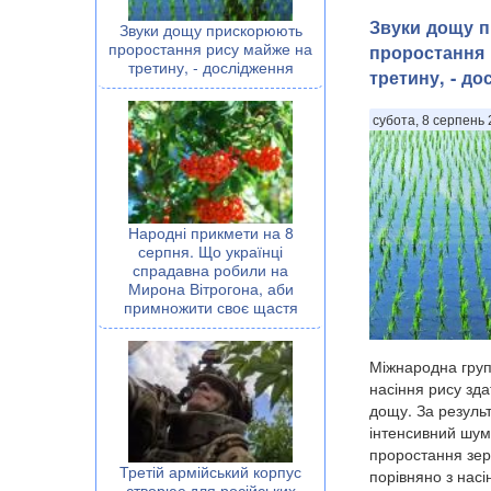
Звуки дощу 
Звуки дощу прискорюють
проростання рису майже на
проростання 
третину, - дослідження
третину, - до
субота, 8 серпень 
Народні прикмети на 8
серпня. Що українці
спрадавна робили на
Мирона Вітрогона, аби
примножити своє щастя
Міжнародна груп
насіння рису зда
дощу. За резуль
інтенсивний шум
проростання зе
Третій армійський корпус
порівняно з насі
створює для російських