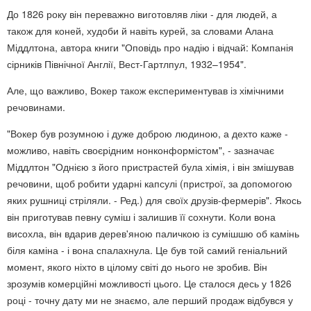
До 1826 року він переважно виготовляв ліки - для людей, а
також для коней, худоби й навіть курей, за словами Алана
Міддлтона, автора книги "Оповідь про надію і відчай: Компанія
сірників Північної Англії, Вест-Гартлпул, 1932–1954".
Але, що важливо, Вокер також експериментував із хімічними
речовинами.
"Вокер був розумною і дуже доброю людиною, а дехто каже -
можливо, навіть своєрідним нонконформістом", - зазначає
Міддлтон "Однією з його пристрастей була хімія, і він змішував
речовини, щоб робити ударні капсулі (пристрої, за допомогою
яких рушниці стріляли. - Ред.) для своїх друзів-фермерів". Якось
він приготував певну суміш і залишив її сохнути. Коли вона
висохла, він вдарив дерев'яною паличкою із сумішшю об камінь
біля каміна - і вона спалахнула. Це був той самий геніальний
момент, якого ніхто в цілому світі до нього не зробив. Він
зрозумів комерційні можливості цього. Це сталося десь у 1826
році - точну дату ми не знаємо, але перший продаж відбувся у