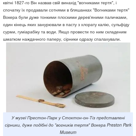
квітні 1827-го Він назвав свій винахід "вогниками тертя", і
спочатку їх продавали сотнями в бляшанках "Вогниками тертя"
Вокера були дуже тонкими плоскими дерев'яними паличками,
один кінець яких занурювали в пасту з хлорату калію, сульфіду
сурми, гуміарабіку та води. Якщо провести по ним складеним
шматком наждачного паперу, сірники одразу спалахували.
У музеї Престон-Парк у Стоктон-он-Тіз представлені
сірники, дуже подібні до "вогників тертя" Вокера Preston Park
Museum