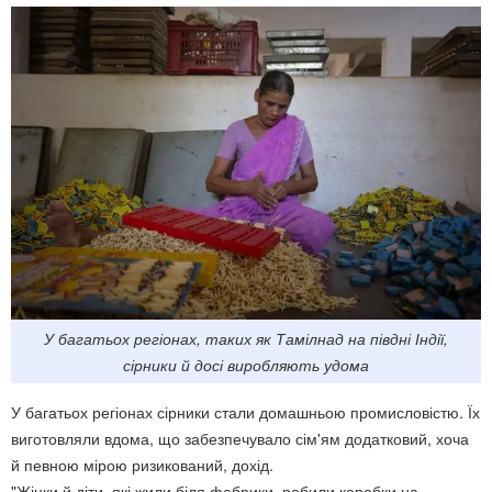
У багатьох регіонах, таких як Тамілнад на півдні Індії,
сірники й досі виробляють удома
У багатьох регіонах сірники стали домашньою промисловістю. Їх
виготовляли вдома, що забезпечувало сім'ям додатковий, хоча
й певною мірою ризикований, дохід.
"Жінки й діти, які жили біля фабрики, робили коробки на