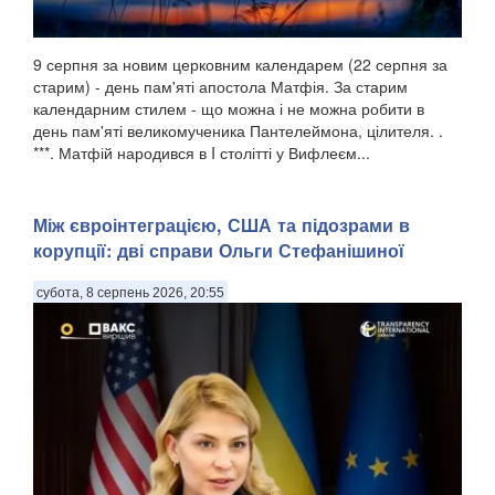
9 серпня за новим церковним календарем (22 серпня за
старим) - день пам'яті апостола Матфія. За старим
календарним стилем - що можна і не можна робити в
день пам'яті великомученика Пантелеймона, цілителя. .
***. Матфій народився в I столітті у Вифлеєм...
Між євроінтеграцією, США та підозрами в
корупції: дві справи Ольги Стефанішиної
субота, 8 серпень 2026, 20:55