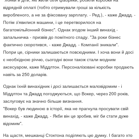
відрядній оплаті (тобто отримували гроші за кількість
виробленого, а не за фіксовану зарплату. - Ред.), - каже Джадд. -
Потім з'явилися машини, і це перетворилося на
багатомільйонний бізнес". Однак згодом інший винахід -
запальничка - призвів до помітного спаду. "За роки бізнес
фактично скоротився, - каже Джадд. - Компанії зникали".
Попри це, сірники залишаються повсюдними. І хоча вони й досі
є необхідною річчю, сьогодні вони також стали модним
аксесуаром, каже Міддлтон. Персоналізовані коробки продають
навіть за 250 доларів.
Однак їхній винахідник і досі залишається маловідомим - і
Міддлтон та Джадд погоджуються, що Вокер, через 200 років,
заслуговує на значно більше визнання.
"Вокер був людиною в історії, яка не прагнула просувати свій
винахід, - каже Джадд. - Якби він це зробив, міг би стати дуже
відомим".
На щастя, мешканці Стоктона поділяють цю думку. І багато хто