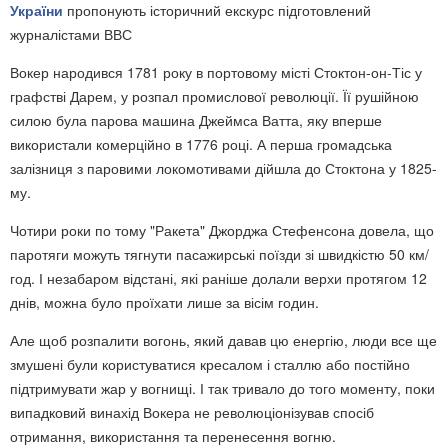
України
пропонують історичний екскурс підготовлений
журналістами ВВС
Вокер народився 1781 року в портовому місті Стоктон-он-Тіс у
графстві Дарем, у розпал промислової революції. Її рушійною
силою була парова машина Джеймса Ватта, яку вперше
використали комерційно в 1776 році. А перша громадська
залізниця з паровими локомотивами дійшла до Стоктона у 1825-
му.
Чотири роки по тому "Ракета" Джорджа Стефенсона довела, що
паротяги можуть тягнути пасажирські поїзди зі швидкістю 50 км/
год. І незабаром відстані, які раніше долали верхи протягом 12
днів, можна було проїхати лише за вісім годин.
Але щоб розпалити вогонь, який давав цю енергію, люди все ще
змушені були користуватися кресалом і сталлю або постійно
підтримувати жар у вогнищі. І так тривало до того моменту, поки
випадковий винахід Вокера не революціонізував спосіб
отримання, використання та перенесення вогню.