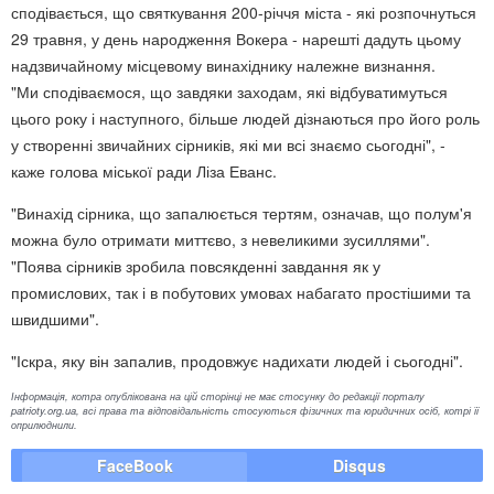
сподівається, що святкування 200-річчя міста - які розпочнуться
29 травня, у день народження Вокера - нарешті дадуть цьому
надзвичайному місцевому винахіднику належне визнання.
"Ми сподіваємося, що завдяки заходам, які відбуватимуться
цього року і наступного, більше людей дізнаються про його роль
у створенні звичайних сірників, які ми всі знаємо сьогодні", -
каже голова міської ради Ліза Еванс.
"Винахід сірника, що запалюється тертям, означав, що полум'я
можна було отримати миттєво, з невеликими зусиллями".
"Поява сірників зробила повсякденні завдання як у
промислових, так і в побутових умовах набагато простішими та
швидшими".
"Іскра, яку він запалив, продовжує надихати людей і сьогодні".
Інформація, котра опублікована на цій сторінці не має стосунку до редакції порталу
patrioty.org.ua, всі права та відповідальність стосуються фізичних та юридичних осіб, котрі її
оприлюднили.
FaceBook
Disqus