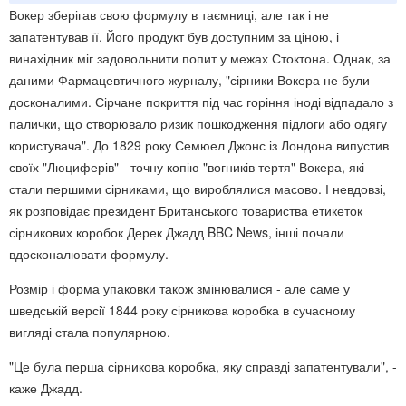
Вокер зберігав свою формулу в таємниці, але так і не
запатентував її. Його продукт був доступним за ціною, і
винахідник міг задовольнити попит у межах Стоктона. Однак, за
даними Фармацевтичного журналу, "сірники Вокера не були
досконалими. Сірчане покриття під час горіння іноді відпадало з
палички, що створювало ризик пошкодження підлоги або одягу
користувача". До 1829 року Семюел Джонс із Лондона випустив
своїх "Люциферів" - точну копію "вогників тертя" Вокера, які
стали першими сірниками, що вироблялися масово. І невдовзі,
як розповідає президент Британського товариства етикеток
сірникових коробок Дерек Джадд BBC News, інші почали
вдосконалювати формулу.
Розмір і форма упаковки також змінювалися - але саме у
шведській версії 1844 року сірникова коробка в сучасному
вигляді стала популярною.
"Це була перша сірникова коробка, яку справді запатентували", -
каже Джадд.