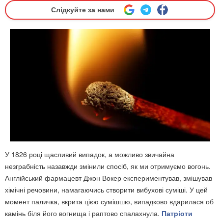
Слідкуйте за нами
У 1826 році щасливий випадок, а можливо звичайна
незграбність назавжди змінили спосіб, як ми отримуємо вогонь.
Англійський фармацевт Джон Вокер експериментував, змішував
хімічні речовини, намагаючись створити вибухові суміші. У цей
момент паличка, вкрита цією сумішшю, випадково вдарилася об
камінь біля його вогнища і раптово спалахнула.
Патріоти