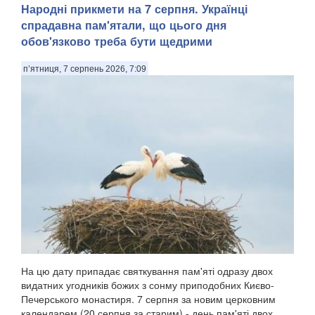
Народні прикмети на 7 серпня. Українці
спрадавна пам'ятали, що цього дня
обов'язково треба бути щедрими
п’ятниця, 7 серпень 2026, 7:09
На цю дату припадає святкування пам'яті одразу двох
видатних угодників божих з сонму приподобних Києво-
Печерського монастиря. 7 серпня за новим церковним
календарем (20 серпня за старим) - день пам'яті двох