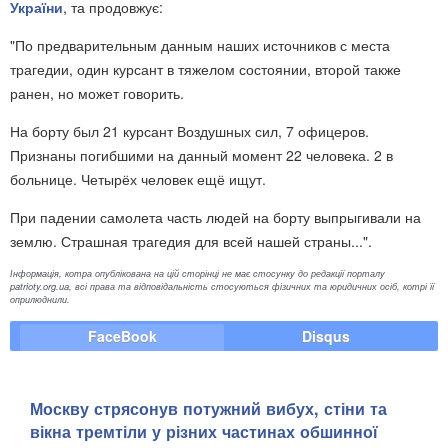
України
, та продовжує:
"По предварительным данным наших источников с места
трагедии, один курсант в тяжелом состоянии, второй также
ранен, но может говорить.
На борту был 21 курсант Воздушных сил, 7 офицеров.
Признаны погибшими на данный момент 22 человека. 2 в
больнице. Четырёх человек ещё ищут.
При падении самолета часть людей на борту выпрыгивали на
землю. Страшная трагедия для всей нашей страны...".
Інформація, котра опублікована на цій сторінці не має стосунку до редакції порталу
patrioty.org.ua, всі права та відповідальність стосуються фізичних та юридичних осіб, котрі її
оприлюднили.
FaceBook
Disqus
Москву стрясонув потужний вибух, стіни та
вікна тремтіли у різних частинах обшинної