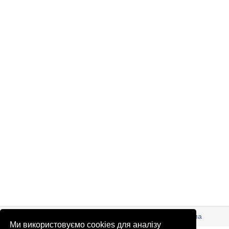
© Патріоти України 2026
Правова інформація
Реклама
Ми використовуємо cookies для аналізу