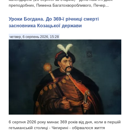
преподобних, Пимена Багатохворобливого, Печер...
Уроки Богдана. До 369-ї річниці смерті
засновника Козацької держави
четвер, 6 серпень 2026, 15:28
6 серпня 2026 року минає 369 років від дня, коли в першій
гетьманській столиці - Чигирині - обірвалося життя