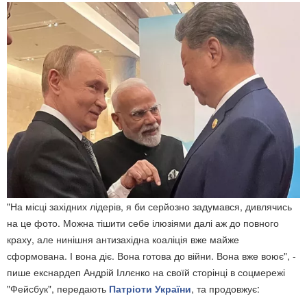
"На місці західних лідерів, я би серйозно задумався, дивлячись
на це фото. Можна тішити себе ілюзіями далі аж до повного
краху, але нинішня антизахідна коаліція вже майже
сформована. І вона діє. Вона готова до війни. Вона вже воює", -
пише екснардеп Андрій Іллєнко на своїй сторінці в соцмережі
"Фейсбук", передають
Патріоти України
, та продовжує: