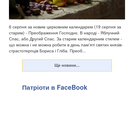
6 серпня за новим церковним календарем (19 серпня за
старим) - Преображення Господнє. В народі - Яблучний
Спас, або Другий Спас. За старим календарним стилем -
що можна і не можна робити в день пам'яті святих князів-
страстотерпців Бориса і Гліба. Преоб...
Патріоти в FaceBook