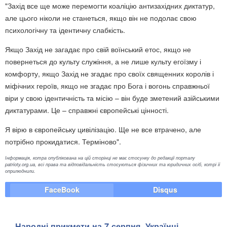
"Захід все ще може перемогти коаліцію антизахідних диктатур,
але цього ніколи не станеться, якщо він не подолає свою
психологічну та ідентичну слабкість.
Якщо Захід не загадає про свій воїнський етос, якщо не
повернеться до культу служіння, а не лише культу егоїзму і
комфорту, якщо Захід не згадає про своїх священних королів і
міфічних героїв, якщо не згадає про Бога і вогонь справжньої
віри у свою ідентичність та місію – він буде зметений азійськими
диктатурами. Це – справжні європейські цінності.
Я вірю в європейську цивілізацію. Ще не все втрачено, але
потрібно прокидатися. Терміново".
Інформація, котра опублікована на цій сторінці не має стосунку до редакції порталу
patrioty.org.ua, всі права та відповідальність стосуються фізичних та юридичних осіб, котрі її
оприлюднили.
FaceBook
Disqus
Народні прикмети на 7 серпня. Українці