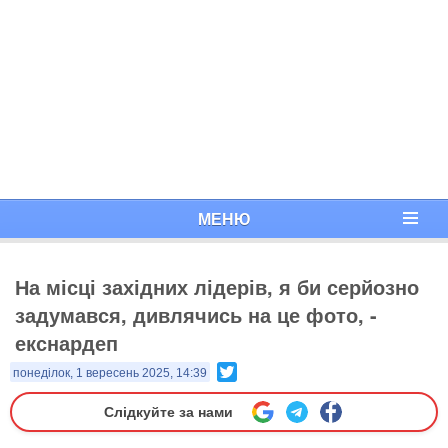
МЕНЮ
​На місці західних лідерів, я би серйозно
задумався, дивлячись на це фото, -
екснардеп
Twitter
понеділок, 1 вересень 2025, 14:39
Слідкуйте за нами