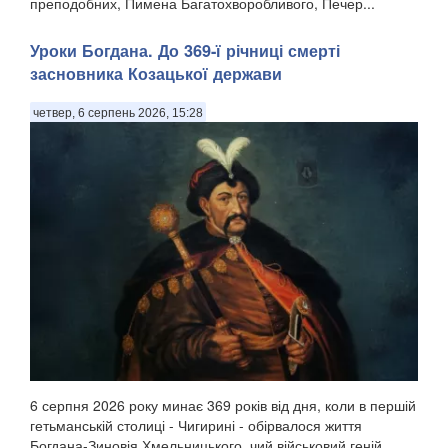
преподобних, Пимена Багатохворобливого, Печер...
Уроки Богдана. До 369-ї річниці смерті
засновника Козацької держави
четвер, 6 серпень 2026, 15:28
6 серпня 2026 року минає 369 років від дня, коли в першій
гетьманській столиці - Чигирині - обірвалося життя
Богдана-Зиновія Хмельницького, чий військовий геній