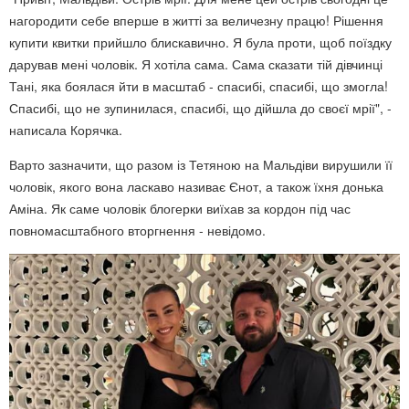
нагородити себе вперше в житті за величезну працю! Рішення
купити квитки прийшло блискавично. Я була проти, щоб поїздку
дарував мені чоловік. Я хотіла сама. Сама сказати тій дівчинці
Тані, яка боялася йти в масштаб - спасибі, спасибі, що змогла!
Спасибі, що не зупинилася, спасибі, що дійшла до своєї мрії", -
написала Корячка.
Варто зазначити, що разом із Тетяною на Мальдіви вирушили її
чоловік, якого вона ласкаво називає Єнот, а також їхня донька
Аміна. Як саме чоловік блогерки виїхав за кордон під час
повномасштабного вторгнення - невідомо.