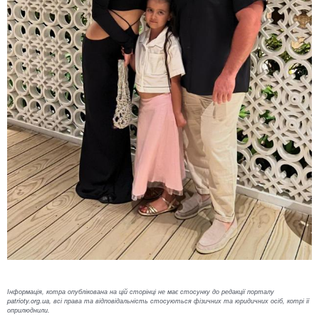
Інформація, котра опублікована на цій сторінці не має стосунку до редакції порталу
patrioty.org.ua, всі права та відповідальність стосуються фізичних та юридичних осіб, котрі її
оприлюднили.