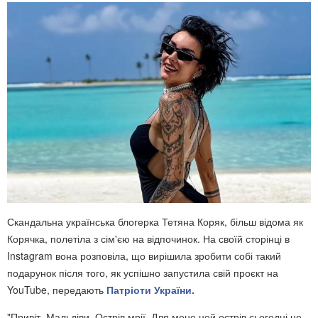
Скандальна українська блогерка Тетяна Коряк, більш відома як
Корячка, полетіла з сім'єю на відпочинок. На своїй сторінці в
Instagram вона розповіла, що вирішила зробити собі такий
подарунок після того, як успішно запустила свій проєкт на
YouTube, передають
Патріоти України.
"Привіт, Мальдіви. Острів мрії. Для мене цей острів сьогодні це