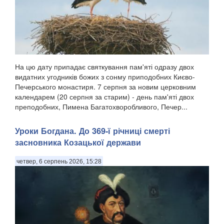
На цю дату припадає святкування пам'яті одразу двох
видатних угодників божих з сонму приподобних Києво-
Печерського монастиря. 7 серпня за новим церковним
календарем (20 серпня за старим) - день пам'яті двох
преподобних, Пимена Багатохворобливого, Печер...
Уроки Богдана. До 369-ї річниці смерті
засновника Козацької держави
четвер, 6 серпень 2026, 15:28