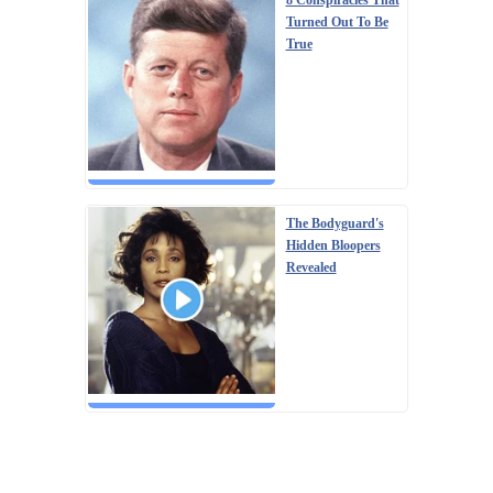
8 Conspiracies That
Turned Out To Be
True
The Bodyguard's
Hidden Bloopers
Revealed