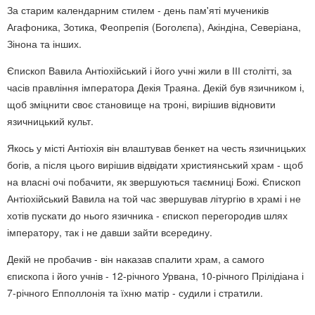
За старим календарним стилем -
день пам'яті мучеників
Агафоника, Зотика, Феопрепія (Боголєпа), Акіндіна, Северіана,
Зінона та інших.
Єпископ Вавила Антіохійський і його учні жили в ІІІ столітті, за
часів правління імператора Декія Траяна. Декій був язичником і,
щоб зміцнити своє становище на троні, вирішив відновити
язичницький культ.
Якось у місті Антіохія він влаштував бенкет на честь язичницьких
богів, а після цього вирішив відвідати християнський храм - щоб
на власні очі побачити, як звершуються таємниці Божі. Єпископ
Антіохійський Вавила на той час звершував літургію в храмі і не
хотів пускати до нього язичника - єпископ перегородив шлях
імператору, так і не давши зайти всередину.
Декій не пробачив - він наказав спалити храм, а самого
єпископа і його учнів - 12-річного Урвана, 10-річного Прілідіана і
7-річного Епполлонія та їхню матір - судили і стратили.