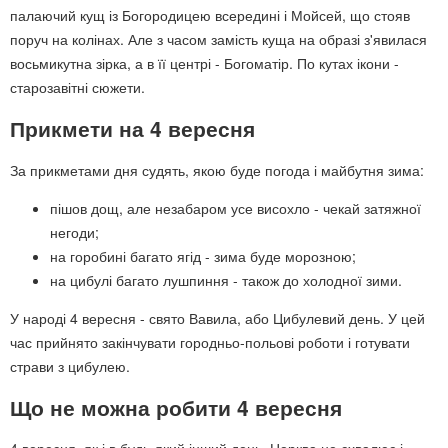
палаючий кущ із Богородицею всередині і Мойсей, що стояв
поруч на колінах. Але з часом замість куща на образі з'явилася
восьмикутна зірка, а в її центрі - Богоматір. По кутах ікони -
старозавітні сюжети.
Прикмети на 4 вересня
За прикметами дня судять, якою буде погода і майбутня зима:
пішов дощ, але незабаром усе висохло - чекай затяжної
негоди;
на горобині багато ягід - зима буде морозною;
на цибулі багато лушпиння - також до холодної зими.
У народі 4 вересня - свято Вавила, або Цибулевий день. У цей
час прийнято закінчувати городньо-польові роботи і готувати
страви з цибулею.
Що не можна робити 4 вересня