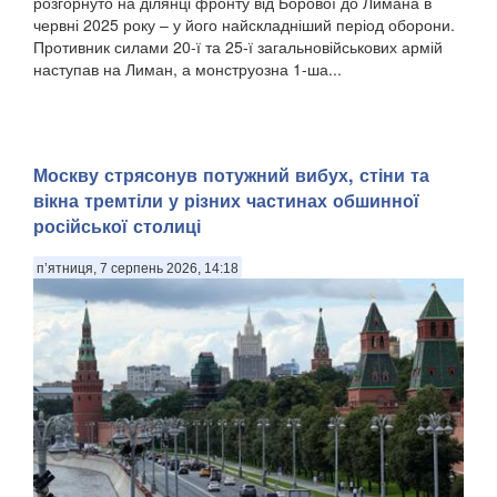
розгорнуто на ділянці фронту від Борової до Лимана в
червні 2025 року – у його найскладніший період оборони.
Противник силами 20-ї та 25-ї загальновійськових армій
наступав на Лиман, а монструозна 1-ша...
Москву стрясонув потужний вибух, стіни та
вікна тремтіли у різних частинах обшинної
російської столиці
п’ятниця, 7 серпень 2026, 14:18