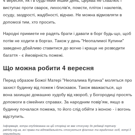
4 вересня, як і в будь-який інший день, Церква не схвалює і
виступає проти сварок, лихослів'я, помсти, пліток і наклепів,
осуду, заздрості, жадібності, відчаю. Не можна відмовляти в
допомозі тим, хто просить.
Народні прикмети не радять брати і давати в борг будь-що, щоб
потім не ходити в боргах. Також у день "Неопалимої Купини"
заведено дбайливо ставитися до вогню і краще не розводити
багаття - є ймовірність пожежі.
Що можна робити 4 вересня
Перед образом Божої Матері "Неопалима Купина" моляться про
захист будинку від пожеж і блискавок. Також вважається, що
вона захищає домашню худобу від хвороб, у Богородиці просять
допомоги в сімейних справах. За народним повір'ям, якщо в
будинку почалася пожежа, то його слід обійти з іконою - і вогонь
відступить.
Інформація, котра опублікована на цій сторінці не має стосунку до редакції порталу
patrioty.org.ua, всі права та відповідальність стосуються фізичних та юридичних осіб, котрі її
оприлюднили.