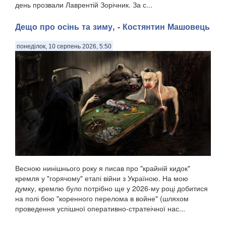
день прозвали Лаврентій Зорічник. За с...
Дещо про осінь та зиму, - Костянтин Машовець
понеділок, 10 серпень 2026, 5:50
Весною нинішнього року я писав про "крайній кидок"
кремля у "горячому" етапі війни з Україною. На мою
думку, кремлю було потрібно ще у 2026-му році добитися
на полі бою "коренного перелома в войне" (шляхом
проведення успішної оперативно-стратеічної нас...