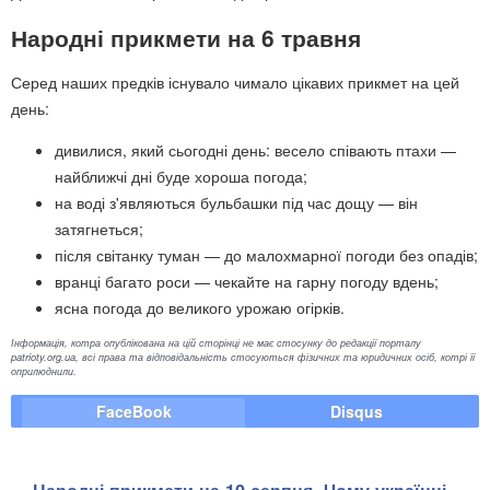
Народні прикмети на 6 травня
Серед наших предків існувало чимало цікавих прикмет на цей
день:
дивилися, який сьогодні день: весело співають птахи —
найближчі дні буде хороша погода;
на воді з'являються бульбашки під час дощу — він
затягнеться;
після світанку туман — до малохмарної погоди без опадів;
вранці багато роси — чекайте на гарну погоду вдень;
ясна погода до великого урожаю огірків.
Інформація, котра опублікована на цій сторінці не має стосунку до редакції порталу
patrioty.org.ua, всі права та відповідальність стосуються фізичних та юридичних осіб, котрі її
оприлюднили.
FaceBook
Disqus