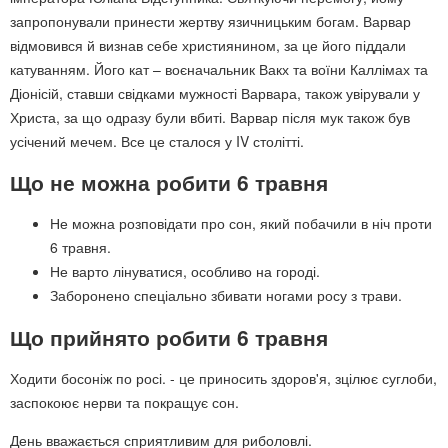
запропонували принести жертву язичницьким богам. Варвар
відмовився й визнав себе християнином, за це його піддали
катуванням. Його кат – воєначальник Вакх та воїни Каллімах та
Діонісій, ставши свідками мужності Варвара, також увірували у
Христа, за що одразу були вбиті. Варвар після мук також був
усічений мечем. Все це сталося у IV столітті.
Що не можна робити 6 травня
Не можна розповідати про сон, який побачили в ніч проти
6 травня.
Не варто лінуватися, особливо на городі.
Заборонено спеціально збивати ногами росу з трави.
Що прийнято робити 6 травня
Ходити босоніж по росі. - це приносить здоров'я, зцілює суглоби,
заспокоює нерви та покращує сон.
День вважається сприятливим для риболовлі.