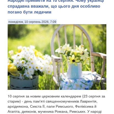
Народні прикмети на 10 серпня. Чому українці
спрадавна вважали, що цього дня особливо
погано бути ледачим
понеділок, 10 серпень 2026, 7:09
10 серпня за новим церковним календарем (23 серпня за
старим) - день пам'яті священномучеників Лаврентія,
архідиякона, Сикста II, папи Римського, Фелікісима й
Агапіта, дияконів, мученика Романа, Римських. У народі