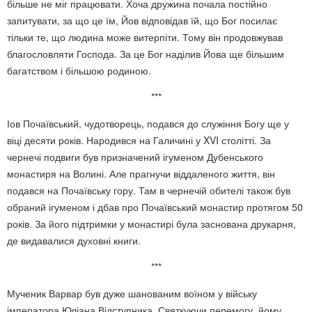
більше не міг працювати. Хоча дружина почала постійно
запитувати, за що це їм, Йов відповідав їй, що Бог посилає
тільки те, що людина може витерпіти. Тому він продовжував
благословляти Господа. За це Бог наділив Йова ще більшим
багатством і більшою родиною.
***
Іов Почаївський, чудотворець, подався до служіння Богу ще у
віці десяти років. Народився на Галичині у XVI столітті. За
чернечі подвиги був призначений ігуменом Дубенського
монастиря на Волині. Але прагнучи віддаленого життя, він
подався на Почаївську гору. Там в чернечій обителі також був
обраний ігуменом і дбав про Почаївський монастир протягом 50
років. За його підтримки у монастирі була заснована друкарня,
де видавалися духовні книги.
***
Мученик Варвар був дуже шанованим воїном у війську
імператора Юліана Відступника. Святкуючи перемогу, йому