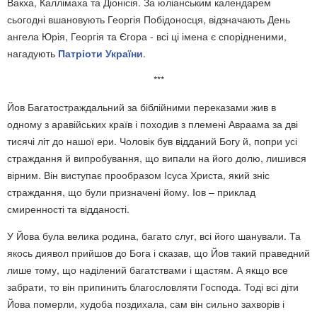
Вакха, Каллімаха та Діонісія. За юліанським календарем
сьогодні вшановують Георгія Побідоносця, відзначають День
ангела Юрія, Георгія та Єгора - всі ці імена є спорідненими,
нагадують
Патріоти України
.
***
Йов Багатостраждальний за біблійними переказами жив в
одному з аравійських країв і походив з племені Авраама за дві
тисячі літ до нашої ери. Чоловік був відданий Богу й, попри усі
страждання й випробування, що випали на його долю, лишився
вірним. Він виступає прообразом Ісуса Христа, який зніс
страждання, що були призначені йому. Іов – приклад
смиренності та відданості.
У Йова була велика родина, багато слуг, всі його шанували. Та
якось диявол прийшов до Бога і сказав, що Йов такий праведний
лише тому, що наділений багатствами і щастям. А якщо все
забрати, то він припинить благословляти Господа. Тоді всі діти
Йова померли, худоба поздихала, сам він сильно захворів і