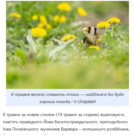
6 травня весело співають птахи — найближчі дні буде
хороша погода / © Unsplash
6 травня за новим стилем (19 травня за старим) вшановують
пам'ять праведного Йова Багатостраждального, преподобного
Іова Почаївського, мучеників Варвара – колишнього розбійника,