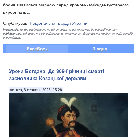
броня виявилася марною перед дроном-камікадзе кустарного
виробництва.
Опублікував:
Національна гвардія України
Інформація, котра опублікована на цій сторінці не має стосунку до редакції порталу
patrioty.org.ua, всі права та відповідальність стосуються фізичних та юридичних осіб, котрі її
оприлюднили.
FaceBook
Disqus
Уроки Богдана. До 369-ї річниці смерті
засновника Козацької держави
четвер, 6 серпень 2026, 15:28