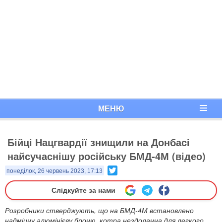
МЕНЮ
Бійці Нацгвардії знищили на Донбасі
найсучаснішу російську БМД-4М (відео)
Twitter
понеділок, 26 червень 2023, 17:13
Слідкуйте за нами
Розробники стверджують, що на БМД-4М встановлено
надміцну алюмінієву броню, котра нездоланна для легкого