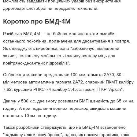
можливість завдавати прицільних ударів без використання
дороговартісної зброї чи передових технологій.
Коротко про БМД-4М
Російська БМД-4М — це бойова машина піхоти-амфібія
останнього покоління, призначена для десантування з повітря.
Як стверджують виробники, вона "забезпечує підвищений
захист, поліпшену мобільність і значну вогневу міць для
повітряно-десантних підрозділів".
Озброєння машини представляє 100-мм гармата 2А70, 30-
міліметрова автоматична гармата 2А72, спарений ПКМТ калібру
7,62, курсовий РПКС-74 калібру 5,45, а також ПТКР "Аркан".
Двигун у 500 к.с. дає змогу розвивати БМП швидкість до 65 км на
годину. А при подоланні водних перешкод швидкість машини
становить 10 км на годину.
Також розробники стверджують, що на БМД-4М встановлено
"надміцну алюмінієву броню", однак, як показує практика, така