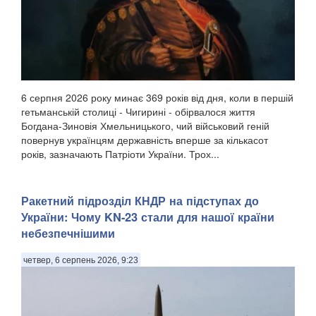
6 серпня 2026 року минає 369 років від дня, коли в першій
гетьманській столиці - Чигирині - обірвалося життя
Богдана-Зиновія Хмельницького, чий військовий геній
повернув українцям державність вперше за кількасот
років, зазначають Патріоти України. Трох...
Ракетний підрозділ КНДР на підступах до
України: Чому KN-23 стали для нашої країни
небезпечнішими
четвер, 6 серпень 2026, 9:23