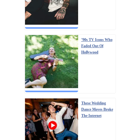
’90s TV Icons Who
Faded Out Of
Hollywood
These Wedding
Dance Moves Broke
The Internet