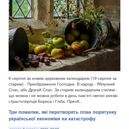
6 серпня за новим церковним календарем (19 серпня за
старим) - Преображення Господнє. В народі - Яблучний
Спас, або Другий Спас. За старим календарним стилем -
що можна і не можна робити в день пам'яті святих князів-
страстотерпців Бориса і Гліба. Преоб...
Три помилки, які перетворять план порятунку
української економіки на катастрофу