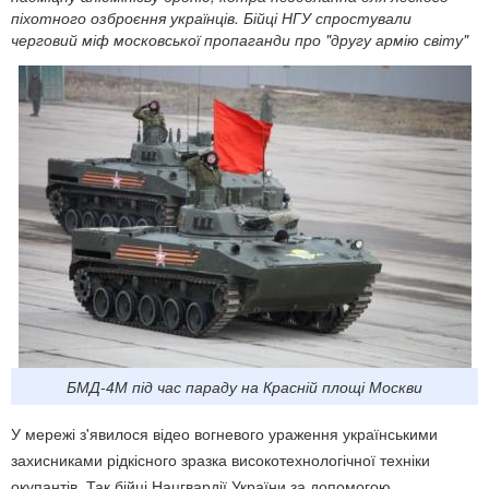
піхотного озброєння українців. Бійці НГУ спростували
черговий міф московської пропаганди про "другу армію світу"
БМД-4М під час параду на Красній площі Москви
У мережі з'явилося відео вогневого ураження українськими
захисниками рідкісного зразка високотехнологічної техніки
окупантів. Так бійці Нацгвардії України за допомогою