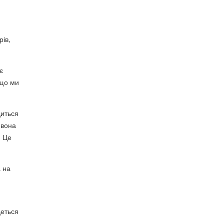
рів,
є
 що ми
диться
 вона
. Це
а на
деться