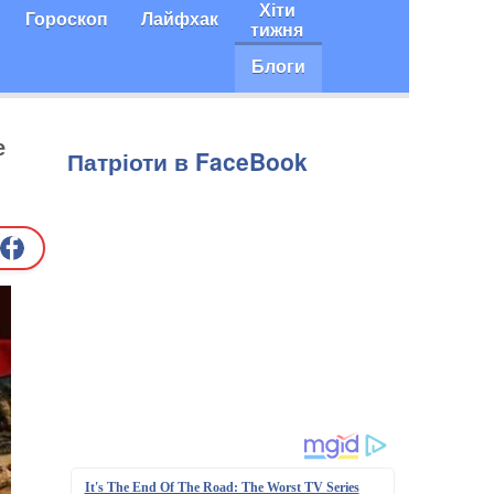
Хіти
Гороскоп
Лайфхак
тижня
Блоги
е
Патріоти в FaceBook
It's The End Of The Road: The Worst TV Series