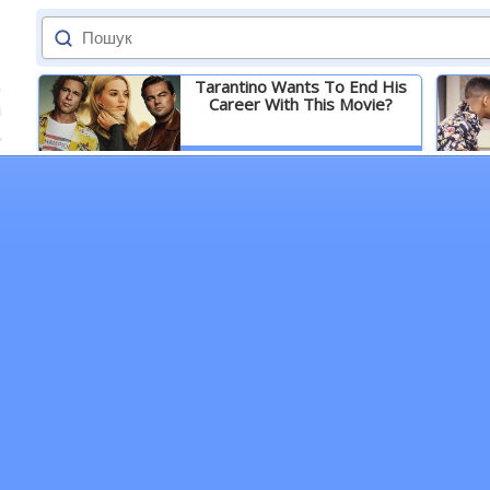
Tarantino Wants To End His
Career With This Movie?
Детальніше