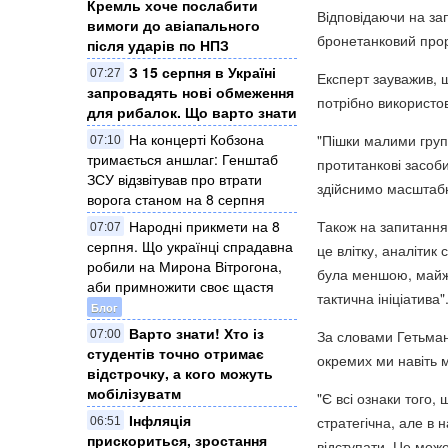
Кремль хоче послабити
Відповідаючи на за
вимоги до авіапального
бронетанковий прор
після ударів по НПЗ
З 15 серпня в Україні
07:27
Експерт зауважив, щ
запровадять нові обмеження
потрібно використову
для рибалок. Що варто знати
На концерті Кобзона
"Пішки малими груп
07:10
тримається аншлаг: Генштаб
протитанкові засоб
ЗСУ відзвітував про втрати
здійснимо масштабн
ворога станом на 8 серпня
Народні прикмети на 8
Також на запитання,
07:07
серпня. Що українці спрадавна
це влітку, аналітик
робили на Мирона Вітрогона,
була меншою, майже
аби примножити своє щастя
тактична ініціатива"
Блог
Варто знати! Хто із
За словами Гетьмана
07:00
студентів точно отримає
окремих ми навіть м
відстрочку, а кого можуть
мобілізуватм
"Є всі ознаки того,
Інфляція
стратегічна, але в
06:51
прискориться, зростання
відступати. Це може