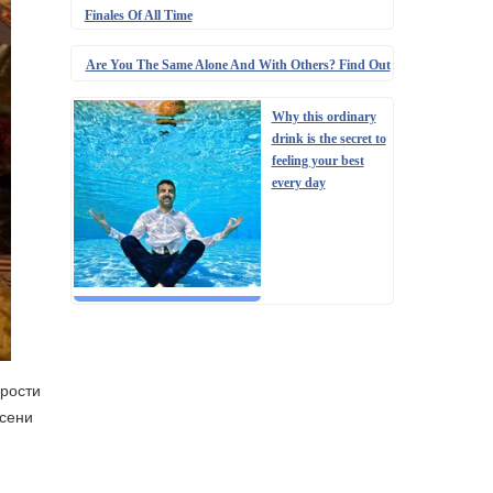
Finales Of All Time
Are You The Same Alone And With Others? Find Out
Why this ordinary
drink is the secret to
feeling your best
every day
ерости
осени
й