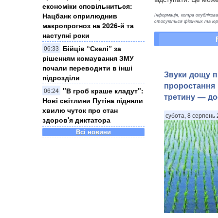
економіки сповільниться:
Нацбанк оприлюднив
Інформація, котра опублікован
стосуються фізичних та юрид
макропрогноз на 2026-й та
наступні роки
Бійців “Скелі” за
06:33
рішенням комаування ЗМУ
почали переводити в інші
Звуки дощу 
підрозділи
проростання 
"В гроб краше кладут":
06:24
третину — до
Нові світлини Путіна підняли
хвилю чуток про стан
субота, 8 серпень 
здоров'я диктатора
Всі новини