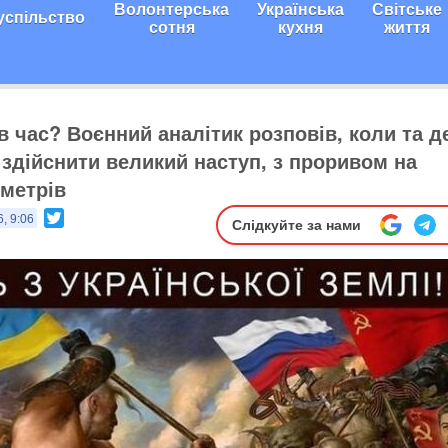
Волонтерська
Українська
Світське
успільство
сотня
кухня
життя
в час? Воєнний аналітик розповів, коли та д
здійснити великий наступ, з проривом на
ометрів
Twitter
, 9:06
Слідкуйте за нами