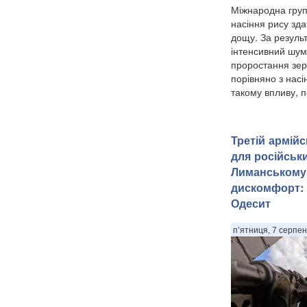
Міжнародна груп
насіння рису зда
дощу. За резуль
інтенсивний шум
проростання зе
порівняно з насі
такому впливу, п
Третій армій
для російськи
Лиманському
дискомфорт: 
Одесит
п’ятниця, 7 серпен