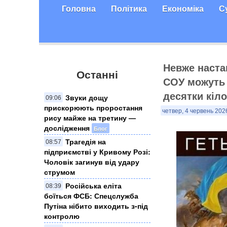
Головна
Політика
Економіка
С
Невже наста
Останні
СОУ можуть 
десятки кіл
Звуки дощу
09:06
прискорюють проростання
четвер, 4 червень 2026
рису майже на третину —
дослідження
Блог
Трагедія на
08:57
підприємстві у Кривому Розі:
Чоловік загинув від удару
струмом
Російська еліта
08:39
боїться ФСБ: Спецслужба
Путіна нібито виходить з-під
контролю