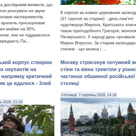
а дослідників виявила, що
тне реагувати на звуки
8 серпня за новим церковним кален
татами експериментів,
(21 серпня за старим) - день пам'яті
 крапель прискорював
чудотворця Мирона, Критського єписк
рен майже на 30%
також преподобного Григорія, іконоп
нням, яке не піддавалося
Печерського. У народі день прозвали
ередають Па...
Мирон Вітрогон. За старим календар
стилем - що можна і ...
ський корпус створює
Москву стрясонув потужний в
х окупантів на
стіни та вікна тремтіли у різни
 напрямку критичний
частинах обшинної російської
як це вдалося - Злий
столиці
п’ятниця, 7 серпень 2026, 14:18
ь 2026, 21:16