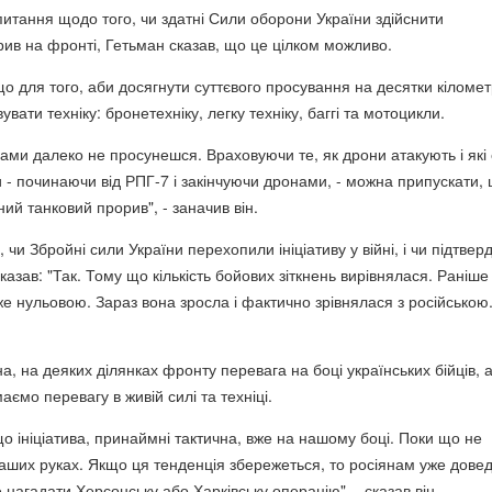
питання щодо того, чи здатні Сили оборони України здійснити
ив на фронті, Гетьман сказав, що це цілком можливо.
о для того, аби досягнути суттєвого просування на десятки кіломет
вати техніку: бронетехніку, легку техніку, баггі та мотоцикли.
ами далеко не просунешся. Враховуючи те, як дрони атакують і які 
и - починаючи від РПГ-7 і закінчуючи дронами, - можна припускати,
ий танковий прорив", - заначив він.
 чи Збройні сили України перехопили ініціативу у війні, і чи підтвер
 сказав: "Так. Тому що кількість бойових зіткнень вирівнялася. Раніше
 нульовою. Зараз вона зросла і фактично зрівнялася з російською
.
, на деяких ділянках фронту перевага на боці українських бійців, 
аємо перевагу в живій силі та техніці.
 що ініціатива, принаймні тактична, вже на нашому боці. Поки що не
 наших руках. Якщо ця тенденція збережеться, то росіянам уже дове
 нагадати Херсонську або Харківську операцію", - сказав він.