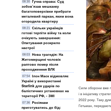
Гучна справа: Суд
08:30
зобов’язав мешканку
багатоповерхівки прибрати
металевий паркан, яким вона
огородила квартиру
Скільки українців
08:21
готові терпіти війну та коли
очікують завершення:
Опитування розкрило
настрої
Нова трагедія: На
08:03
Житомирщині чоловік
раптово помер після
проходженння ВЛК
Ілон Маск відмовляє
07:54
Україні у використанні
Starlink для ударів по
Сили оборони вже п
балістичних установках на
і в ініціативу стра
території РФ, - ЗМІ
2022 року. Таку дум
Росіянам
07:36
Гетьман, передают
приготуватись до бід: