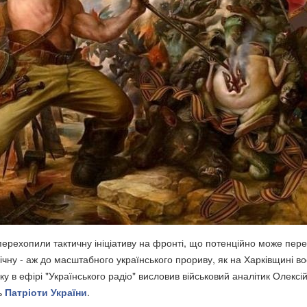
ерехопили тактичну ініціативу на фронті, що потенційно може пер
тегічну - аж до масштабного українського прориву, як на Харківщині в
ку в ефірі "Українського радіо" висловив військовий аналітик Олексі
ь
Патріоти України
.