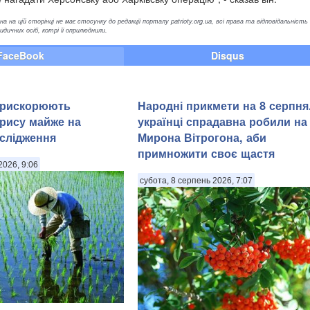
а на цій сторінці не має стосунку до редакції порталу patrioty.org.ua, всі права та відповідальність
ичних осіб, котрі її оприлюднили.
FaceBook
Disqus
прискорюють
Народні прикмети на 8 серпня
рису майже на
українці спрадавна робили на
слідження
Мирона Вітрогона, аби
примножити своє щастя
2026, 9:06
субота, 8 серпень 2026, 7:07