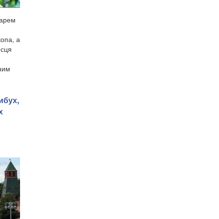
дарем
опа, а
исця
ним
ибух,
х