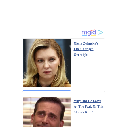
Olena Zelenska's
Life Changed
Overnight
Why Did He Leave
At The Peak Of This
Show's Run?