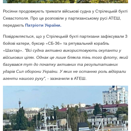
Росіяни продовжують тримати військові судна у Стрілецькій бухті
Севастополя. Про це розповіли у партизанському русі АТЕШ,
передають
Патріоти України.
Повідомляється, що у Стрілецькій бухті партизани зафіксували 3
бойові катери, буксир «СБ-36» та рятувальний корабль
«Шахтар».
"Всі судна активно використовують окупанти у
військових цілях. Однак це лише блякла тінь того флоту, який
базувався тут до початку активних та результативних
ударів Сил оборони України. У яких не останню роль відіграли
агенти нашого руху",
- зазначили в АТЕШ.