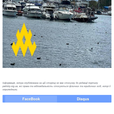
Інформація, котра опублікована на цій сторінці не має стосунку до редакції порталу
patrioty.org.ua, всі права та відповідальність стосуються фізичних та юридичних осіб, котрі її
оприлюднили.
FaceBook
Disqus