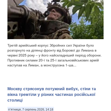
Третій армійський корпус Збройних сил України було
розгорнуто на ділянці фронту від Борової до Лимана в
червні 2025 року – у його найскладніший період оборони.
Противник силами 20-ї та 25-ї загальновійськових армій
наступав на Лиман, а монструозна 1-ша...
Москву стрясонув потужний вибух, стіни та
вікна тремтіли у різних частинах російської
столиці
п’ятниця, 7 серпень 2026, 14:18