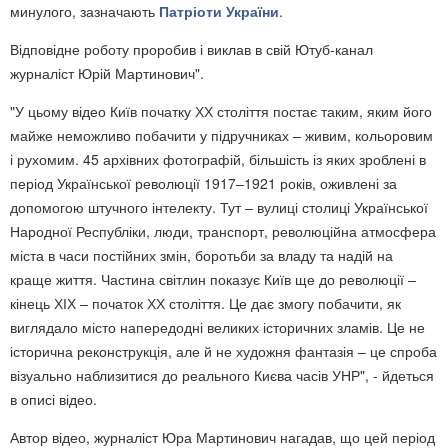
минулого, зазначають
Патріоти України
.
Відповідне роботу проробив і виклав в свій Ютуб-канал
журналіст Юрій Мартинович".
"У цьому відео Київ початку ХХ століття постає таким, яким його
майже неможливо побачити у підручниках – живим, кольоровим
і рухомим. 45 архівних фотографій, більшість із яких зроблені в
період Української революції 1917–1921 років, оживлені за
допомогою штучного інтелекту. Тут – вулиці столиці Української
Народної Республіки, люди, транспорт, революційна атмосфера
міста в часи постійних змін, боротьби за владу та надій на
краще життя. Частина світлин показує Київ ще до революції –
кінець ХІХ – початок ХХ століття. Це дає змогу побачити, як
виглядало місто напередодні великих історичних зламів. Це не
історична реконструкція, але й не художня фантазія – це спроба
візуально наблизитися до реального Києва часів УНР", - йдеться
в описі відео.
Автор відео, журналіст Юра Мартинович нагадав, що цей період