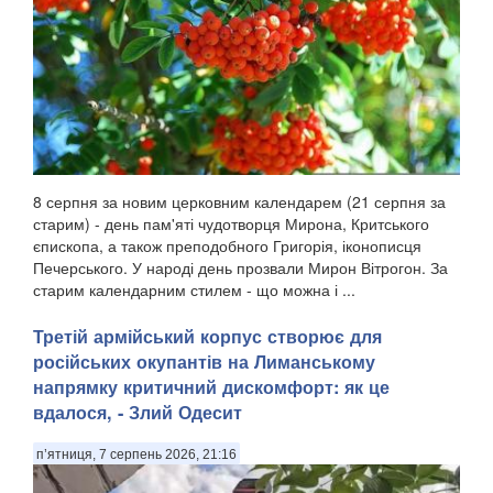
8 серпня за новим церковним календарем (21 серпня за
старим) - день пам'яті чудотворця Мирона, Критського
єпископа, а також преподобного Григорія, іконописця
Печерського. У народі день прозвали Мирон Вітрогон. За
старим календарним стилем - що можна і ...
Третій армійський корпус створює для
російських окупантів на Лиманському
напрямку критичний дискомфорт: як це
вдалося, - Злий Одесит
п’ятниця, 7 серпень 2026, 21:16