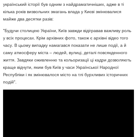
український історії був одним з найдраматичніших, адже в ті
кілька років визвольних змагань влада у Києві змінювалися
майже два десятки разів:
"Будучи столицею України, Київ завжди відігравав важливу роль
у всіх процесах. Крім архівних фото, також є архівні відео того
часу. В цьому випадку намагався показати не лише події, а й
саму атмосферу міста – людей, вулиці, деталі повсякденного
життя. Завдяки оживленню та кольоризації ці кадри дозволяють
краще відчути, яким був Київ у часи Української Народної
Республіки і як змінювалося місто на тлі бурхливих історичних
подій".