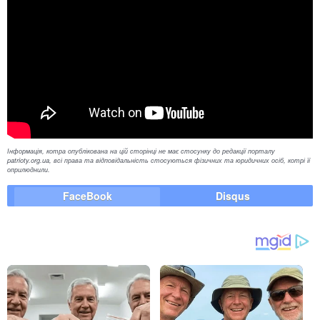
Інформація, котра опублікована на цій сторінці не має стосунку до редакції порталу
patrioty.org.ua, всі права та відповідальність стосуються фізичних та юридичних осіб, котрі її
оприлюднили.
FaceBook
Disqus