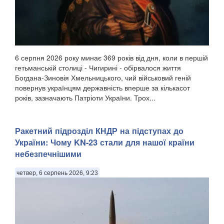
6 серпня 2026 року минає 369 років від дня, коли в першій
гетьманській столиці - Чигирині - обірвалося життя
Богдана-Зиновія Хмельницького, чий військовий геній
повернув українцям державність вперше за кількасот
років, зазначають Патріоти України. Трох...
Ракетний підрозділ КНДР на підступах до
України: Чому KN-23 стали для нашої країни
небезпечнішими
четвер, 6 серпень 2026, 9:23