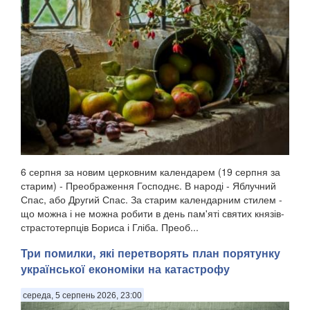
6 серпня за новим церковним календарем (19 серпня за
старим) - Преображення Господнє. В народі - Яблучний
Спас, або Другий Спас. За старим календарним стилем -
що можна і не можна робити в день пам'яті святих князів-
страстотерпців Бориса і Гліба. Преоб...
Три помилки, які перетворять план порятунку
української економіки на катастрофу
середа, 5 серпень 2026, 23:00