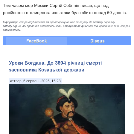
Тим часом мер Москви Сергій Собянін писав, що над
російською столицею за час атаки було збито понад 60 дронів.
Інформація, котра опублікована на цій сторінці не має стосунку до редакції порталу
patrioty.org.ua, всі права та відповідальність стосуються фізичних та юридичних осіб, котрі її
оприлюднили.
FaceBook
Disqus
Уроки Богдана. До 369-ї річниці смерті
засновника Козацької держави
четвер, 6 серпень 2026, 15:28