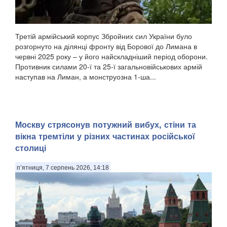
Третій армійський корпус Збройних сил України було
розгорнуто на ділянці фронту від Борової до Лимана в
червні 2025 року – у його найскладніший період оборони.
Противник силами 20-ї та 25-ї загальновійськових армій
наступав на Лиман, а монструозна 1-ша...
Москву стрясонув потужний вибух, стіни та
вікна тремтіли у різних частинах російської
столиці
п’ятниця, 7 серпень 2026, 14:18