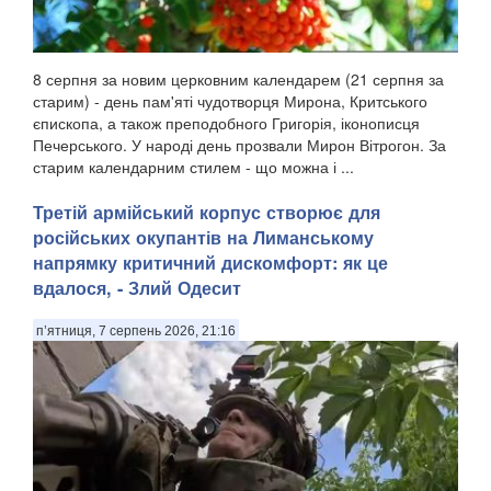
8 серпня за новим церковним календарем (21 серпня за
старим) - день пам'яті чудотворця Мирона, Критського
єпископа, а також преподобного Григорія, іконописця
Печерського. У народі день прозвали Мирон Вітрогон. За
старим календарним стилем - що можна і ...
Третій армійський корпус створює для
російських окупантів на Лиманському
напрямку критичний дискомфорт: як це
вдалося, - Злий Одесит
п’ятниця, 7 серпень 2026, 21:16