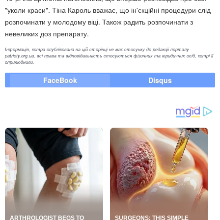
"уколи краси". Тіна Кароль вважає, що ін'єкційні процедури слід
розпочинати у молодому віці. Також радить розпочинати з
невеликих доз препарату.
Інформація, котра опублікована на цій сторінці не має стосунку до редакції порталу
patrioty.org.ua, всі права та відповідальність стосуються фізичних та юридичних осіб, котрі її
оприлюднили.
FaceBook
Disqus