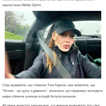
припустила Harley Quinn.
Слід зауважити, що співачка Тіна Кароль, яка заявляла, що
"ботокс - це щось з давнини", зізналася, що підтримує молодість
шкіри обличчя шляхом ін'єкцій ботулотоксином.
40-річна артистка наголосила, що вперше розповідає про свої