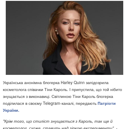
Українська анонімна блогерка Harley Quinn запідозрила
косметолога співачки Тіни Кароль. І припустила, що той нібито
знущається з виконавиці. Світлиною Тіни Кароль блогерка
поділилася в своєму Telegram-каналі, передають
Патріоти
України.
"Крім того, що стиліст знущається з Кароль, так ще й
косметолог, схоже, ставить над зіркою експерименти"
, -