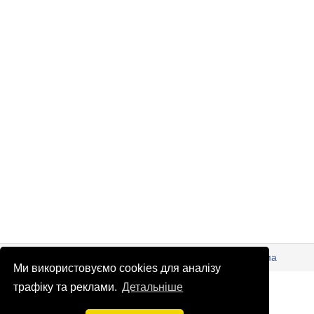
© Патріоти України 2026
Правова інформація
Реклама
Ми використовуємо cookies для аналізу
info
@
patrioty.org.ua
трафіку та реклами.
Детальніше