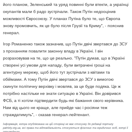
його планом, Зеленський та уряд повинні були втекти, а українці
окупантів мали б радо зустрічали. Також Путін недооцінив
можливості Євросоюзу. У планах Путіна було те, що Європа
знову промовчить, як це було після Грузії та Криму", - пояснив
генерал.
Ігор Романенко також зазначив, що Путін двічі звертався до ЗСУ
з проханням повалити законну владу в Україні. І він
розраховував на те, що це реально. "Путін думав, що в Україні
створені усі умови для нападу, були витрачені гроші на
агентурну мережу, щоб його тут зустрічали з квітами та
обіймами. А тому Путін двічі звертався до ЗСУ з вимогою
скинути політичну верхівку і мовляв, за це буде подяка. Це ж
потрібно настільки не знати ситуацію в Україні. Він довірився
ФСБ, а ті хотіли підтвердити будь-які бажання свого керівника.
Нам від цього не краще, але прийде час і росіяни теж
страждатимуть", - сказав генерал-лейтенант.
Інформація, котра опублікована на цій сторінці не має стосунку до редакції порталу
patrioty.org.ua, всі права та відповідальність стосуються фізичних та юридичних осіб, котрі її
оприлюднили.