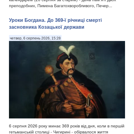
преподобних, Пимена Багатохворобливого, Печер...
Уроки Богдана. До 369-ї річниці смерті
засновника Козацької держави
четвер, 6 серпень 2026, 15:28
6 серпня 2026 року минає 369 років від дня, коли в першій
гетьманській столиці - Чигирині - обірвалося життя