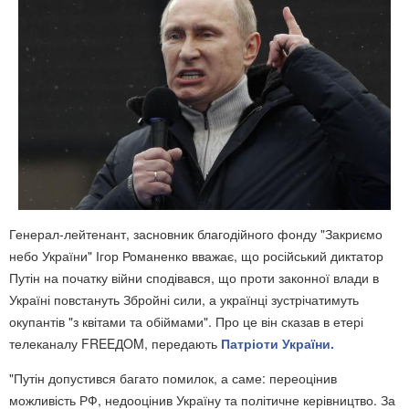
Генерал-лейтенант, засновник благодійного фонду "Закриємо
небо України" Ігор Романенко вважає, що російський диктатор
Путін на початку війни сподівався, що проти законної влади в
Україні повстануть Збройні сили, а українці зустрічатимуть
окупантів "з квітами та обіймами". Про це він сказав в етері
телеканалу FREEДOM, передають
Патріоти України.
"Путін допустився багато помилок, а саме: переоцінив
можливість РФ, недооцінив Україну та політичне керівництво. За