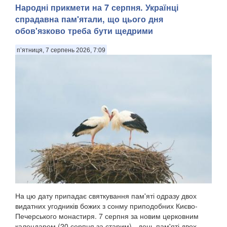
Народні прикмети на 7 серпня. Українці
спрадавна пам'ятали, що цього дня
обов'язково треба бути щедрими
п’ятниця, 7 серпень 2026, 7:09
На цю дату припадає святкування пам'яті одразу двох
видатних угодників божих з сонму приподобних Києво-
Печерського монастиря. 7 серпня за новим церковним
календарем (20 серпня за старим) - день пам'яті двох