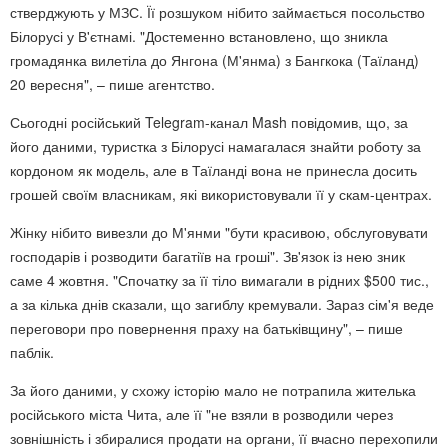
стверджують у МЗС. Її розшуком нібито займається посольство
Білорусі у В'єтнамі. "Достеменно встановлено, що зникла
громадянка вилетіла до Янгона (М'янма) з Бангкока (Таїланд)
20 вересня", – пише агентство.
Сьогодні російський Telegram-канал Mash повідомив, що, за
його даними, туристка з Білорусі намагалася знайти роботу за
кордоном як модель, але в Таїланді вона не принесла досить
грошей своїм власникам, які використовували її у скам-центрах.
Жінку нібито вивезли до М'янми "бути красивою, обслуговувати
господарів і розводити багатіїв на гроші". Зв'язок із нею зник
саме 4 жовтня. "Спочатку за її тіло вимагали в рідних $500 тис.,
а за кілька днів сказали, що загиблу кремували. Зараз сім'я веде
переговори про повернення праху на батьківщину", – пише
паблік.
За його даними, у схожу історію мало не потрапила жителька
російського міста Чита, але її "не взяли в розводили через
зовнішність і збиралися продати на органи, її вчасно перехопили