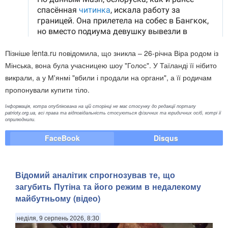
Пізніше lenta.ru повідомила, що зникла – 26-річна Віра родом із
Мінська, вона була учасницею шоу "Голос". У Таїланді її нібито
викрали, а у М'янмі "вбили і продали на органи", а її родичам
пропонували купити тіло.
Інформація, котра опублікована на цій сторінці не має стосунку до редакції порталу
patrioty.org.ua, всі права та відповідальність стосуються фізичних та юридичних осіб, котрі її
оприлюднили.
FaceBook
Disqus
​Відомий аналітик спрогнозував те, що
загубить Путіна та його режим в недалекому
майбутньому (відео)
неділя, 9 серпень 2026, 8:30