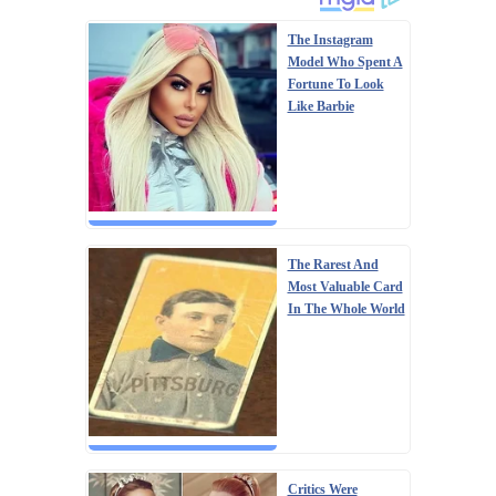
The Instagram
Model Who Spent A
Fortune To Look
Like Barbie
The Rarest And
Most Valuable Card
In The Whole World
Critics Were