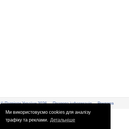
© Патріоти України 2026
Правова інформація
Реклама
Ми використовуємо cookies для аналізу
info
@
patrioty.org.ua
трафіку та реклами.
Детальніше