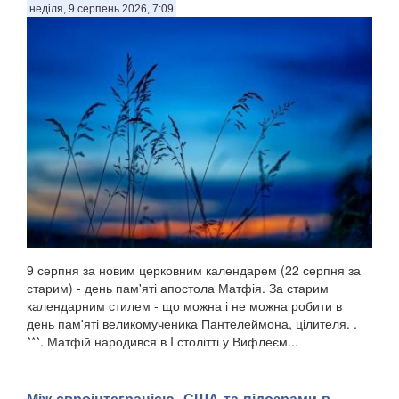
неділя, 9 серпень 2026, 7:09
9 серпня за новим церковним календарем (22 серпня за
старим) - день пам'яті апостола Матфія. За старим
календарним стилем - що можна і не можна робити в
день пам'яті великомученика Пантелеймона, цілителя. .
***. Матфій народився в I столітті у Вифлеєм...
Між євроінтеграцією, США та підозрами в