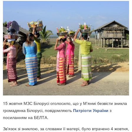
15 жовтня МЗС Білорусі оголосило, що у М'янмі безвісти зникла
громадянка Білорусі, повідомляють
Патріоти України
з
посиланням на БЕЛТА.
Зв'язок зі зниклою, за словами її матері, було втрачено 4 жовтня,