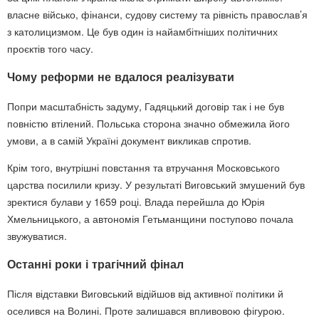
власне військо, фінанси, судову систему та рівність православ’я
з католицизмом. Це був один із найамбітніших політичних
проєктів того часу.
Чому реформи не вдалося реалізувати
Попри масштабність задуму, Гадяцький договір так і не був
повністю втілений. Польська сторона значно обмежила його
умови, а в самій Україні документ викликав спротив.
Крім того, внутрішні повстання та втручання Московського
царства посилили кризу. У результаті Виговський змушений був
зректися булави у 1659 році. Влада перейшла до Юрія
Хмельницького, а автономія Гетьманщини поступово почала
звужуватися.
Останні роки і трагічний фінал
Після відставки Виговський відійшов від активної політики й
оселився на Волині. Проте залишався впливовою фігурою.