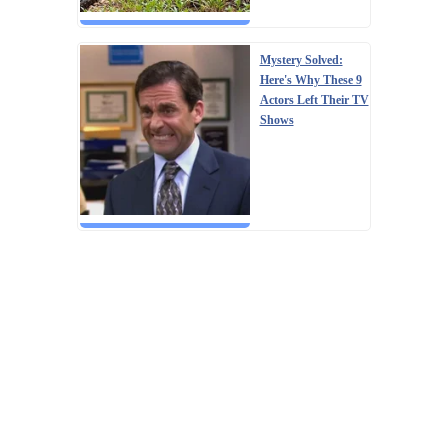
Mystery Solved:
Here's Why These 9
Actors Left Their TV
Shows