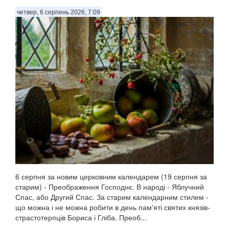
четвер, 6 серпень 2026, 7:09
6 серпня за новим церковним календарем (19 серпня за
старим) - Преображення Господнє. В народі - Яблучний
Спас, або Другий Спас. За старим календарним стилем -
що можна і не можна робити в день пам'яті святих князів-
страстотерпців Бориса і Гліба. Преоб...