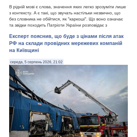
В рідній мові є слова, значення яких легко зрозуміти лише
з контексту. А є такі, що звучать настільки незвично, що
без словника не обійтися, як "каркоші". Що воно означає
та звідки походить Патріоти України розповідає з
посиланням на "Горох". . Є слов...
Експерт пояснив, що буде з цінами після атак
РФ на склади провідних мережевих компаній
на Київщині
середа, 5 серпень 2026, 21:02