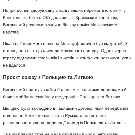
Попри це, він здобув одну з найгучніших перемог в історії — у
Конотопська битва
. Об’єднавшись із Кримським ханством,
Виговський розгромив значно більшу армію Московського
царства.
Після цієї перемоги шлях на Москву фактично був відкритий. У
столиці навіть готувалися до можливого наступу. Однак через
втрату підтримки союзників і внутрішні конфлікти розвинути успіх
не вдалося.
Проєкт союзу з Польщею та Литвою
Виговський прагнув знайти баланс між великими державами й
бачив майбутнє України у федерації з Польщею та Литвою.
Цю ідею було закладено в
Гадяцький договір
, який передбачав
створення Великого князівства Руського як третього
рівноправного члена федерації поряд із Польщею та Литвою.
За цим планом Україна мала отримати широку автономію: