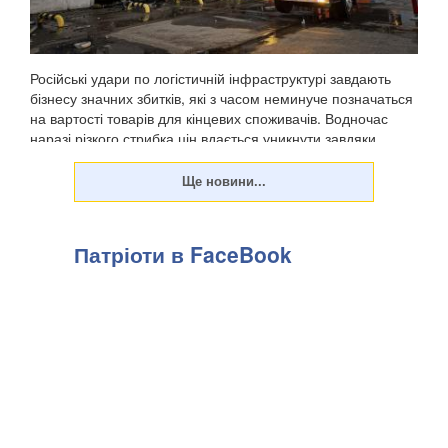
Російські удари по логістичній інфраструктурі завдають
бізнесу значних збитків, які з часом неминуче позначаться
на вартості товарів для кінцевих споживачів. Водночас
наразі різкого стрибка цін вдається уникнути завдяки
високій конкуренції між продавця...
Патріоти в FaceBook