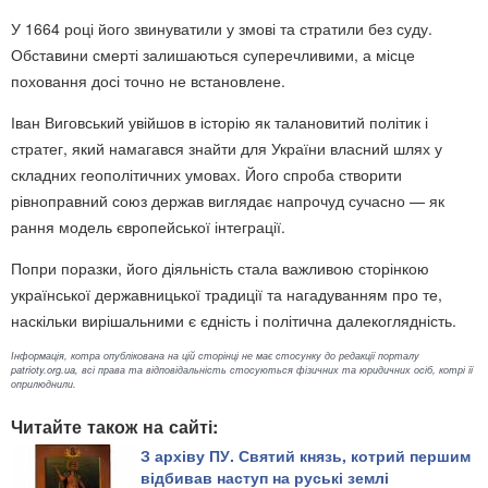
У 1664 році його звинуватили у змові та стратили без суду.
Обставини смерті залишаються суперечливими, а місце
поховання досі точно не встановлене.
Іван Виговський увійшов в історію як талановитий політик і
стратег, який намагався знайти для України власний шлях у
складних геополітичних умовах. Його спроба створити
рівноправний союз держав виглядає напрочуд сучасно — як
рання модель європейської інтеграції.
Попри поразки, його діяльність стала важливою сторінкою
української державницької традиції та нагадуванням про те,
наскільки вирішальними є єдність і політична далекоглядність.
Інформація, котра опублікована на цій сторінці не має стосунку до редакції порталу
patrioty.org.ua, всі права та відповідальність стосуються фізичних та юридичних осіб, котрі її
оприлюднили.
Читайте також на сайті:
З архіву ПУ. Святий князь, котрий першим
відбивав наступ на руські землі