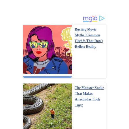
Busting Movie
Myths! Common
Clichés That Don't
Reflect Reality
The Monster Snake
That Makes
Anacondas Look
Tiny!