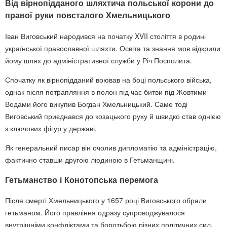
Від вірнопідданого шляхтича польської корони до
правої руки повсталого Хмельницького
Іван Виговський народився на початку XVII століття в родині
української православної шляхти. Освіта та знання мов відкрили
йому шлях до адміністративної служби у
Річ Посполита
.
Спочатку як вірнопідданий воював на боці польського війська,
однак після потрапляння в полон під час битви під Жовтими
Водами його викупив Богдан Хмельницький. Саме тоді
Виговський приєднався до козацького руху й швидко став однією
з ключових фігур у державі.
Як генеральний писар він очолив дипломатію та адміністрацію,
фактично ставши другою людиною в Гетьманщині.
Гетьманство і Конотопська перемога
Після смерті Хмельницького у 1657 році Виговського обрали
гетьманом. Його правління одразу супроводжувалося
внутрішніми конфліктами та боротьбою різних політичних сил.