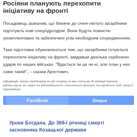
Росіяни планують перехопити
ініціативу на фронті
Посадовець зазначив, що ближче до січня-лютого загарбники
підготують нові спецпідрозділи. Вони будуть повністю
укомплектовані та забезпечені усім необхідним спорядженням.
Така підготовка обумовлюється тим, що загарбники готуються
перехопити ініціативу на фронті, завдавши декілька серйозних
ударів по наших військах. "Вдасться їм це чи ні, але план у них
саме такий", – сказав Арестович.
Інформація, котра опублікована на цій сторінці не має стосунку до редакції порталу
patrioty.org.ua, всі права та відповідальність стосуються фізичних та юридичних осіб, котрі її
оприлюднили.
FaceBook
Disqus
Уроки Богдана. До 369-ї річниці смерті
засновника Козацької держави