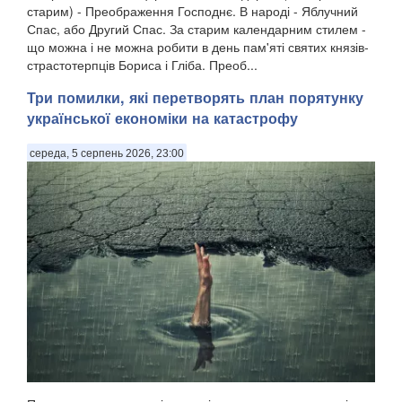
старим) - Преображення Господнє. В народі - Яблучний
Спас, або Другий Спас. За старим календарним стилем -
що можна і не можна робити в день пам'яті святих князів-
страстотерпців Бориса і Гліба. Преоб...
Три помилки, які перетворять план порятунку
української економіки на катастрофу
середа, 5 серпень 2026, 23:00