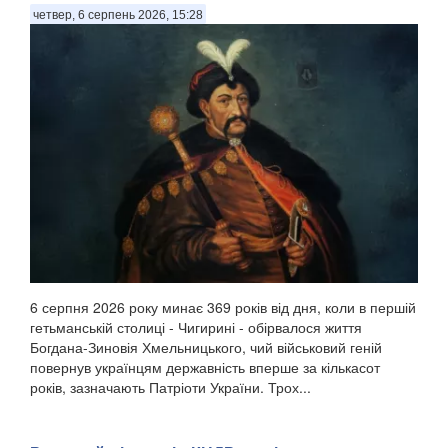
четвер, 6 серпень 2026, 15:28
6 серпня 2026 року минає 369 років від дня, коли в першій
гетьманській столиці - Чигирині - обірвалося життя
Богдана-Зиновія Хмельницького, чий військовий геній
повернув українцям державність вперше за кількасот
років, зазначають Патріоти України. Трох...