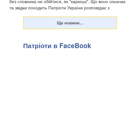
без словника не обійтися, як "каркоші". Що воно означає
та звідки походить Патріоти України розповідає з
посиланням на "Горох". . Є слов...
Патріоти в FaceBook