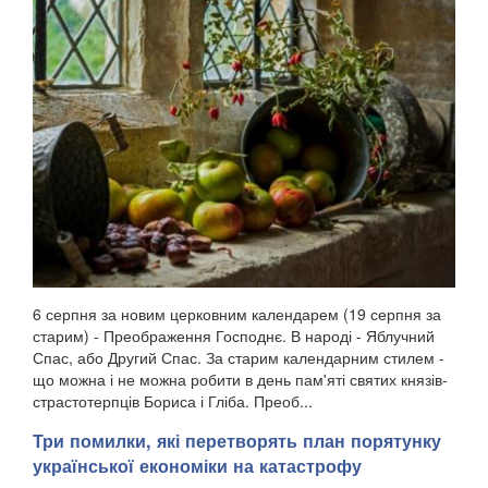
6 серпня за новим церковним календарем (19 серпня за
старим) - Преображення Господнє. В народі - Яблучний
Спас, або Другий Спас. За старим календарним стилем -
що можна і не можна робити в день пам'яті святих князів-
страстотерпців Бориса і Гліба. Преоб...
Три помилки, які перетворять план порятунку
української економіки на катастрофу