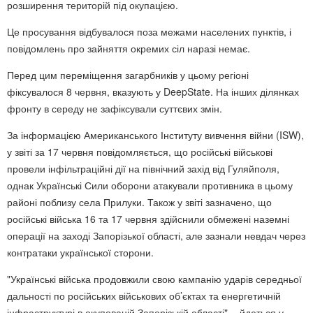
розширення територій під окупацією.
Це просування відбувалося поза межами населених пунктів, і
повідомлень про зайняття окремих сіл наразі немає.
Перед цим переміщення загарбників у цьому регіоні
фіксувалося 8 червня, вказують у DeepState. На інших ділянках
фронту в середу не зафіксували суттєвих змін.
За інформацією Американського Інституту вивчення війни (ISW),
у звіті за 17 червня повідомляється, що російські військові
провели інфільтраційні дії на північний захід від Гуляйполя,
однак Українські Сили оборони атакували противника в цьому
районі поблизу села Прилуки. Також у звіті зазначено, що
російські війська 16 та 17 червня здійснили обмежені наземні
операції на заході Запорізької області, але зазнали невдач через
контратаки української сторони.
"Українські війська продовжили свою кампанію ударів середньої
дальності по російських військових об’єктах та енергетичній
інфраструктурі в окупованій Запорізькій області", - йдеться у