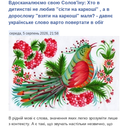
Вдосканалюємо свою Солов'їну: Хто в
дитинстві не любив "сісти на каркоші" , а в
дорослому "взяти на каркоші" маля? - давнє
українське слово варто повертати в обіг
середа, 5 серпень 2026, 21:58
В рідній мові є слова, значення яких легко зрозуміти лише
з контексту. А є такі, що звучать настільки незвично, що