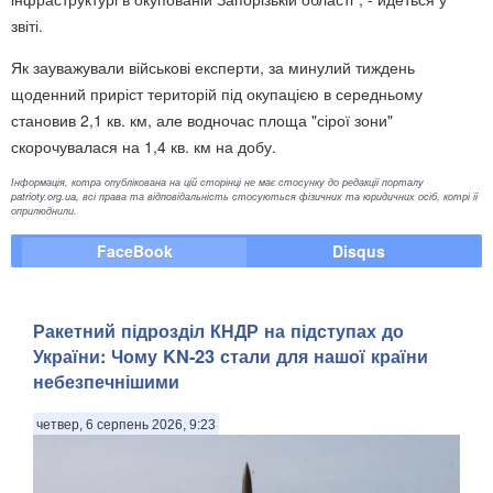
звіті.
Як зауважували військові експерти, за минулий тиждень
щоденний приріст територій під окупацією в середньому
становив 2,1 кв. км, але водночас площа "сірої зони"
скорочувалася на 1,4 кв. км на добу.
Інформація, котра опублікована на цій сторінці не має стосунку до редакції порталу
patrioty.org.ua, всі права та відповідальність стосуються фізичних та юридичних осіб, котрі її
оприлюднили.
FaceBook
Disqus
Ракетний підрозділ КНДР на підступах до
України: Чому KN-23 стали для нашої країни
небезпечнішими
четвер, 6 серпень 2026, 9:23