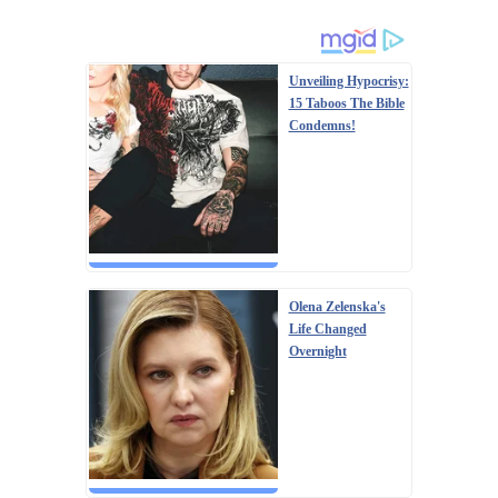
Unveiling Hypocrisy:
15 Taboos The Bible
Condemns!
Olena Zelenska's
Life Changed
Overnight