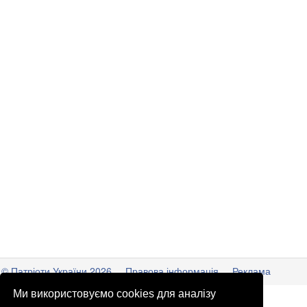
© Патріоти України 2026
Правова інформація
Реклама
Ми використовуємо cookies для аналізу
info
@
patrioty.org.ua