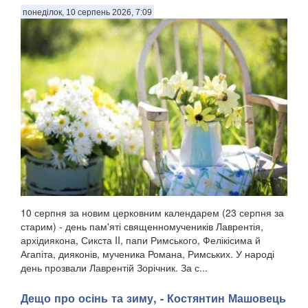
понеділок, 10 серпень 2026, 7:09
10 серпня за новим церковним календарем (23 серпня за
старим) - день пам'яті священномучеників Лаврентія,
архідиякона, Сикста II, папи Римського, Фелікісима й
Агапіта, дияконів, мученика Романа, Римських. У народі
день прозвали Лаврентій Зорічник. За с...
Дещо про осінь та зиму, - Костянтин Машовець