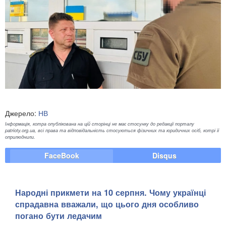
Джерело:
НВ
Інформація, котра опублікована на цій сторінці не має стосунку до редакції порталу
patrioty.org.ua, всі права та відповідальність стосуються фізичних та юридичних осіб, котрі її
оприлюднили.
FaceBook
Disqus
Народні прикмети на 10 серпня. Чому українці
спрадавна вважали, що цього дня особливо
погано бути ледачим