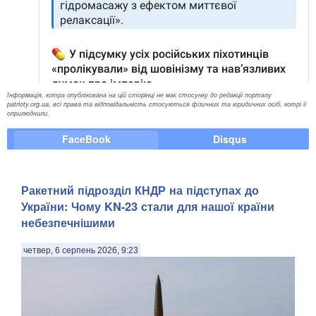
Інформація, котра опублікована на цій сторінці не має стосунку до редакції порталу
patrioty.org.ua, всі права та відповідальність стосуються фізичних та юридичних осіб, котрі її
оприлюднили.
FaceBook
Disqus
Ракетний підрозділ КНДР на підступах до
України: Чому KN-23 стали для нашої країни
небезпечнішими
четвер, 6 серпень 2026, 9:23