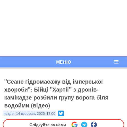
МЕНЮ
"Сеанс гідромасажу від імперської
хвороби": Бійці "Хартії" з дронів-
камікадзе розбили групу ворога біля
водойми (відео)
Twitter
неділя, 14 вересень 2025, 17:00
Слідкуйте за нами