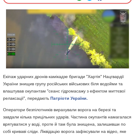
Екіпаж ударних дронів-камікадзе бригади "Хартія" Нацгвардії
України знищив групу російських військових біля водойми та
влаштував окупантам "сеанс гідромасажу з ефектом миттєвої
релаксації", передають
Патріоти України.
Оператори безпілотників вирахували ворога на березі та
завдали кілька прицільних ударів. Частина окупантів намагалася
врятуватися у воді, проте й там була знищена, залишивши по
собі криваві сліди. Ліквідацію ворога зафіксували на відео, яке