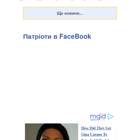
посиланням на "Горох". . Є слов...
Патріоти в FaceBook
How Did They Get
Gina Carano To