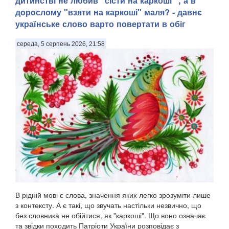
дитинстві не любив "сісти на каркоші" , а в
дорослому "взяти на каркоші" маля? - давнє
українське слово варто повертати в обіг
середа, 5 серпень 2026, 21:58
В рідній мові є слова, значення яких легко зрозуміти лише
з контексту. А є такі, що звучать настільки незвично, що
без словника не обійтися, як "каркоші". Що воно означає
та звідки походить Патріоти України розповідає з