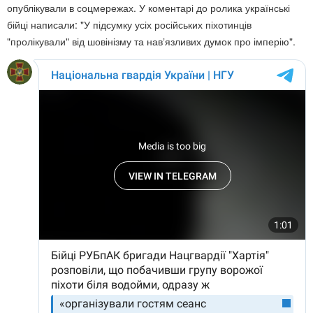
опублікували в соцмережах. У коментарі до ролика українські
бійці написали: "У підсумку усіх російських піхотинців
"пролікували" від шовінізму та навʼязливих думок про імперію".