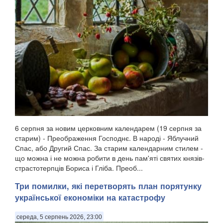
6 серпня за новим церковним календарем (19 серпня за
старим) - Преображення Господнє. В народі - Яблучний
Спас, або Другий Спас. За старим календарним стилем -
що можна і не можна робити в день пам'яті святих князів-
страстотерпців Бориса і Гліба. Преоб...
Три помилки, які перетворять план порятунку
української економіки на катастрофу
середа, 5 серпень 2026, 23:00