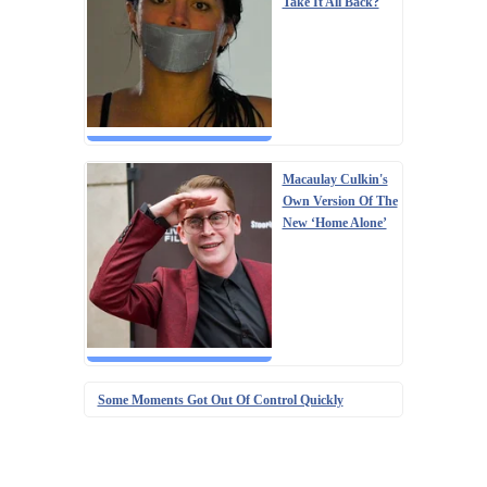
Take It All Back?
Macaulay Culkin's
Own Version Of The
New ‘Home Alone’
Some Moments Got Out Of Control Quickly