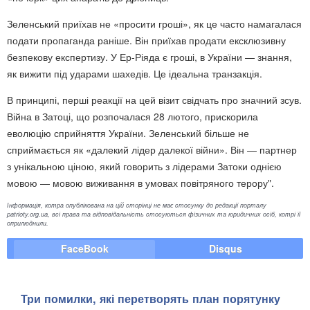
Зеленський приїхав не «просити гроші», як це часто намагалася
подати пропаганда раніше. Він приїхав продати ексклюзивну
безпекову експертизу. У Ер-Ріяда є гроші, в України — знання,
як вижити під ударами шахедів. Це ідеальна транзакція.
В принципі, перші реакції на цей візит свідчать про значний зсув.
Війна в Затоці, що розпочалася 28 лютого, прискорила
еволюцію сприйняття України. Зеленський більше не
сприймається як «далекий лідер далекої війни». Він — партнер
з унікальною ціною, який говорить з лідерами Затоки однією
мовою — мовою виживання в умовах повітряного терору".
Інформація, котра опублікована на цій сторінці не має стосунку до редакції порталу
patrioty.org.ua, всі права та відповідальність стосуються фізичних та юридичних осіб, котрі її
оприлюднили.
FaceBook
Disqus
Три помилки, які перетворять план порятунку