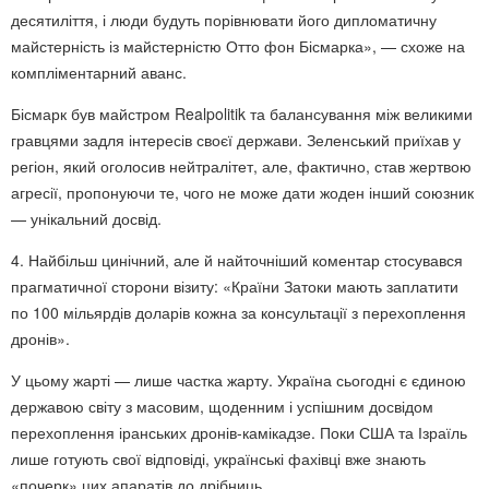
десятиліття, і люди будуть порівнювати його дипломатичну
майстерність із майстерністю Отто фон Бісмарка», — схоже на
компліментарний аванс.
Бісмарк був майстром Realpolitik та балансування між великими
гравцями задля інтересів своєї держави. Зеленський приїхав у
регіон, який оголосив нейтралітет, але, фактично, став жертвою
агресії, пропонуючи те, чого не може дати жоден інший союзник
— унікальний досвід.
4. Найбільш цинічний, але й найточніший коментар стосувався
прагматичної сторони візиту: «Країни Затоки мають заплатити
по 100 мільярдів доларів кожна за консультації з перехоплення
дронів».
У цьому жарті — лише частка жарту. Україна сьогодні є єдиною
державою світу з масовим, щоденним і успішним досвідом
перехоплення іранських дронів-камікадзе. Поки США та Ізраїль
лише готують свої відповіді, українські фахівці вже знають
«почерк» цих апаратів до дрібниць.