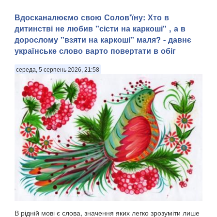
Вдосканалюємо свою Солов'їну: Хто в
дитинстві не любив "сісти на каркоші" , а в
дорослому "взяти на каркоші" маля? - давнє
українське слово варто повертати в обіг
середа, 5 серпень 2026, 21:58
В рідній мові є слова, значення яких легко зрозуміти лише