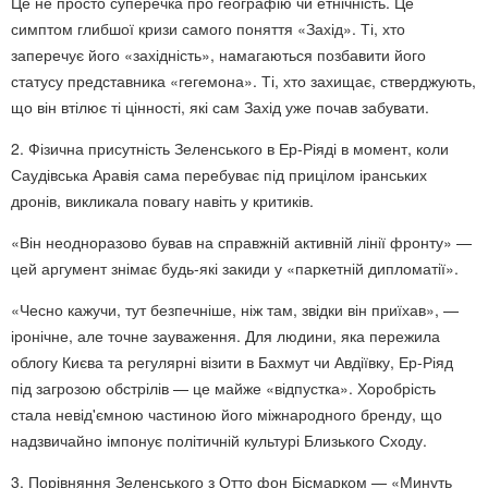
Це не просто суперечка про географію чи етнічність. Це
симптом глибшої кризи самого поняття «Захід». Ті, хто
заперечує його «західність», намагаються позбавити його
статусу представника «гегемона». Ті, хто захищає, стверджують,
що він втілює ті цінності, які сам Захід уже почав забувати.
2. Фізична присутність Зеленського в Ер-Ріяді в момент, коли
Саудівська Аравія сама перебуває під прицілом іранських
дронів, викликала повагу навіть у критиків.
«Він неодноразово бував на справжній активній лінії фронту» —
цей аргумент знімає будь-які закиди у «паркетній дипломатії».
«Чесно кажучи, тут безпечніше, ніж там, звідки він приїхав», —
іронічне, але точне зауваження. Для людини, яка пережила
облогу Києва та регулярні візити в Бахмут чи Авдіївку, Ер-Ріяд
під загрозою обстрілів — це майже «відпустка». Хоробрість
стала невід'ємною частиною його міжнародного бренду, що
надзвичайно імпонує політичній культурі Близького Сходу.
3. Порівняння Зеленського з Отто фон Бісмарком — «Минуть