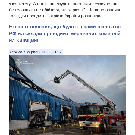
з контексту. А є такі, що звучать настільки незвично, що
без словника не обійтися, як "каркоші". Що воно означає
та звідки походить Патріоти України розповідає з
посиланням на "Горох". . Є слов...
Експерт пояснив, що буде з цінами після атак
РФ на склади провідних мережевих компаній
на Київщині
середа, 5 серпень 2026, 21:02