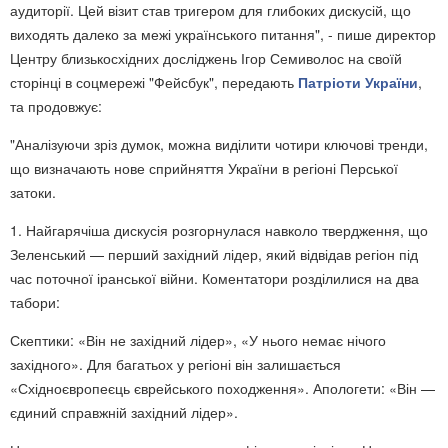
аудиторії. Цей візит став тригером для глибоких дискусій, що
виходять далеко за межі українського питання", - пише директор
Центру близькосхідних досліджень Ігор Семиволос на своїй
сторінці в соцмережі "Фейсбук", передають
Патріоти України
,
та продовжує:
"Аналізуючи зріз думок, можна виділити чотири ключові тренди,
що визначають нове сприйняття України в регіоні Перської
затоки.
1. Найгарячіша дискусія розгорнулася навколо твердження, що
Зеленський — перший західний лідер, який відвідав регіон під
час поточної іранської війни. Коментатори розділилися на два
табори:
Скептики: «Він не західний лідер», «У нього немає нічого
західного». Для багатьох у регіоні він залишається
«Східноєвропеєць єврейського походження». Апологети: «Він —
єдиний справжній західний лідер».