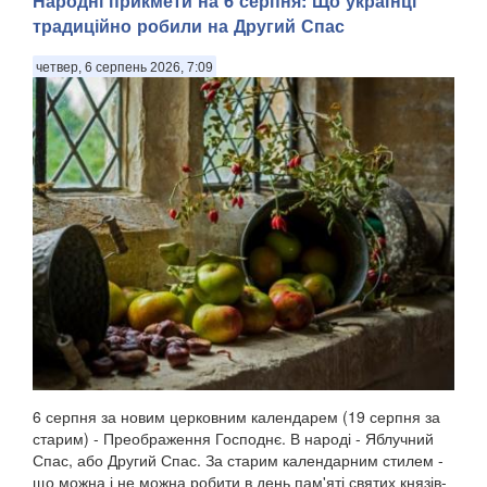
Народні прикмети на 6 серпня: Що українці
традиційно робили на Другий Спас
четвер, 6 серпень 2026, 7:09
6 серпня за новим церковним календарем (19 серпня за
старим) - Преображення Господнє. В народі - Яблучний
Спас, або Другий Спас. За старим календарним стилем -
що можна і не можна робити в день пам'яті святих князів-