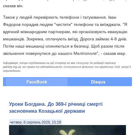
сказав він.
Також у людей перевіряють телефони і татуювання. Іван
Федоров порадив людям "чистити" телефони та виїжджати. "Я
вдячний міжнародним партнерам, які організовують евакуацію
мешканців. Зокрема, оплачують виїзд. Дорога займає 4-6 днів.
Потім наші мешканці опиняються в безпеці. Щоб разом після
звільнення повернутися до нашого Мелітополя", - сказав мер.
Інформація, котра опублікована на цій сторінці не має стосунку до редакції порталу
patrioty.org.ua, всі права та відповідальність стосуються фізичних та юридичних осіб, котрі її
оприлюднили.
FaceBook
Disqus
Уроки Богдана. До 369-ї річниці смерті
засновника Козацької держави
четвер, 6 серпень 2026, 15:28