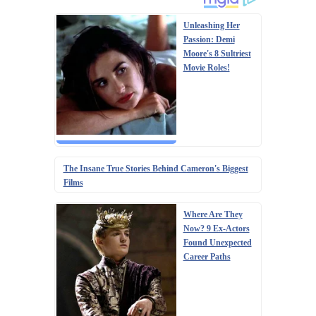
Unleashing Her
Passion: Demi
Moore's 8 Sultriest
Movie Roles!
The Insane True Stories Behind Cameron's Biggest
Films
Where Are They
Now? 9 Ex-Actors
Found Unexpected
Career Paths