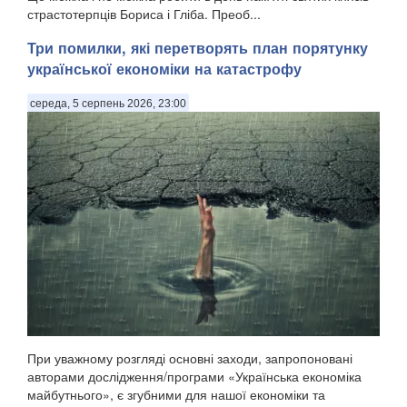
страстотерпців Бориса і Гліба. Преоб...
Три помилки, які перетворять план порятунку
української економіки на катастрофу
середа, 5 серпень 2026, 23:00
При уважному розгляді основні заходи, запропоновані
авторами дослідження/програми «Українська економіка
майбутнього», є згубними для нашої економіки та