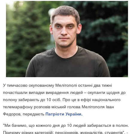
У тимчасово окупованому Мелітополі останні два тижні
почастішали випадки викрадення людей – окупанти щодня до
полону забирають до 10 осіб. Про це в ефірі національного
телемарафону розповів міський голова Мелітополя Іван
Федоров, передають
Патріоти України.
"Ми бачимо, що кожного дня до 10 людей забирається в полон.
Причому різних категорій: пенсіонерів, журналістів, студентів", -