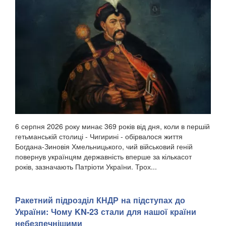
6 серпня 2026 року минає 369 років від дня, коли в першій
гетьманській столиці - Чигирині - обірвалося життя
Богдана-Зиновія Хмельницького, чий військовий геній
повернув українцям державність вперше за кількасот
років, зазначають Патріоти України. Трох...
Ракетний підрозділ КНДР на підступах до
України: Чому KN-23 стали для нашої країни
небезпечнішими