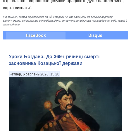
х фіналістів - ворожі спецслужби працюють дуже наполегливо,
варто визнати".
Інформація, котра опублікована на цій сторінці не має стосунку до редакції порталу
patrioty.org.ua, всі права та відповідальність стосуються фізичних та юридичних осіб, котрі її
оприлюднили.
FaceBook
Disqus
Уроки Богдана. До 369-ї річниці смерті
засновника Козацької держави
четвер, 6 серпень 2026, 15:28