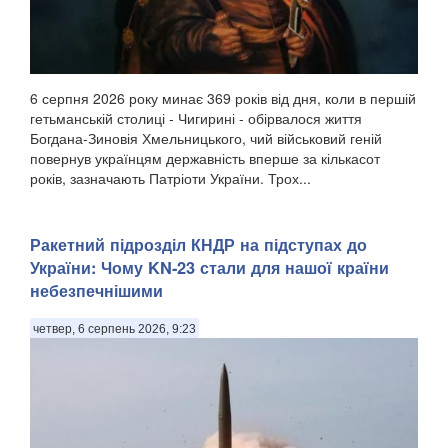
6 серпня 2026 року минає 369 років від дня, коли в першій
гетьманській столиці - Чигирині - обірвалося життя
Богдана-Зиновія Хмельницького, чий військовий геній
повернув українцям державність вперше за кількасот
років, зазначають Патріоти України. Трох...
Ракетний підрозділ КНДР на підступах до
України: Чому KN-23 стали для нашої країни
небезпечнішими
четвер, 6 серпень 2026, 9:23