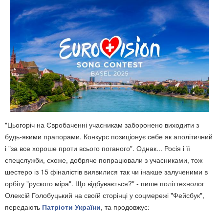
"Цьогоріч на Євробаченні учасникам заборонено виходити з
будь-якими прапорами. Конкурс позиціонує себе як аполітичний
і "за все хороше проти всього поганого". Однак... Росія і її
спецслужби, схоже, добряче попрацювали з учасниками, тож
шестеро із 15 фіналістів виявилися так чи інакше залученими в
орбіту "руского міра". Що відбувається?" - пише політтехнолог
Олексій Голобуцький на своїй сторінці у соцмережі "Фейсбук",
передають
Патріоти України
, та продовжує: