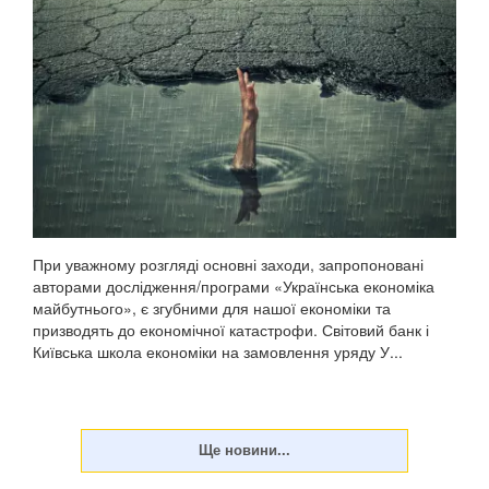
При уважному розгляді основні заходи, запропоновані
авторами дослідження/програми «Українська економіка
майбутнього», є згубними для нашої економіки та
призводять до економічної катастрофи. Світовий банк і
Київська школа економіки на замовлення уряду У...