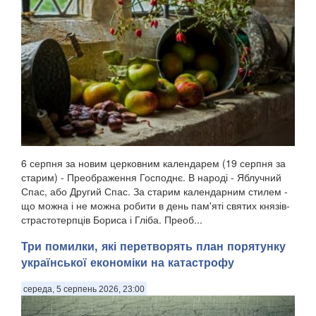
6 серпня за новим церковним календарем (19 серпня за
старим) - Преображення Господнє. В народі - Яблучний
Спас, або Другий Спас. За старим календарним стилем -
що можна і не можна робити в день пам'яті святих князів-
страстотерпців Бориса і Гліба. Преоб...
Три помилки, які перетворять план порятунку
української економіки на катастрофу
середа, 5 серпень 2026, 23:00