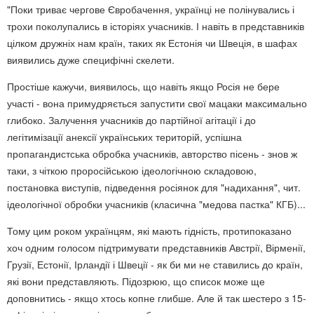
"Поки триває чергове Євробачення, українці не полінувались і
трохи поколупались в історіях учасників. І навіть в представників
цілком дружніх нам країн, таких як Естонія чи Швеція, в шафах
виявились дуже специфічні скелети.
Простіше кажучи, виявилось, що навіть якщо Росія не бере
участі - вона примудряється запустити свої мацаки максимально
глибоко. Залучення учасників до партійної агітації і до
легітимізації анексії українських територій, успішна
пропагандистська обробка учасників, авторство пісень - знов ж
таки, з чіткою проросійською ідеологічною складовою,
постановка виступів, підведення росіянок для "надихання", чит.
ідеологічної обробки учасників (класична "медова пастка" КГБ)...
Тому цим роком українцям, які мають гідність, протипоказано
хоч одним голосом підтримувати представників Австрії, Вірменії,
Грузії, Естонії, Ірландії і Швеції - як би ми не ставились до країн,
які вони представляють. Підозрюю, що список може ще
доповнитись - якщо хтось копне глибше. Але й так шестеро з 15-