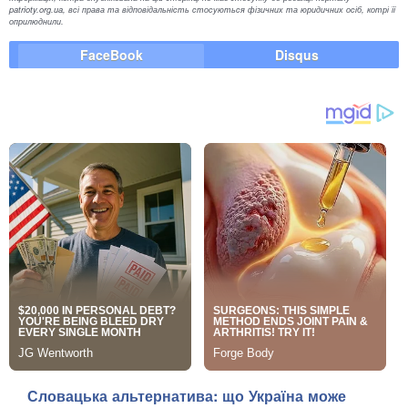
patrioty.org.ua, всі права та відповідальність стосуються фізичних та юридичних осіб, котрі її
оприлюднили.
FaceBook
Disqus
Словацька альтернатива: що Україна може