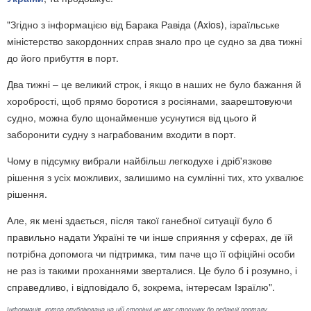
"Згідно з інформацією від Барака Равіда (Axios), ізраїльське
міністерство закордонних справ знало про це судно за два тижні
до його прибуття в порт.
Два тижні – це великий строк, і якщо в наших не було бажання й
хоробрості, щоб прямо боротися з росіянами, заарештовуючи
судно, можна було щонайменше усунутися від цього й
заборонити судну з награбованим входити в порт.
Чому в підсумку вибрали найбільш легкодухе і дріб'язкове
рішення з усіх можливих, залишимо на сумлінні тих, хто ухвалює
рішення.
Але, як мені здається, після такої ганебної ситуації було б
правильно надати Україні те чи інше сприяння у сферах, де їй
потрібна допомога чи підтримка, тим паче що її офіційні особи
не раз із такими проханнями зверталися. Це було б і розумно, і
справедливо, і відповідало б, зокрема, інтересам Ізраїлю".
Інформація, котра опублікована на цій сторінці не має стосунку до редакції порталу