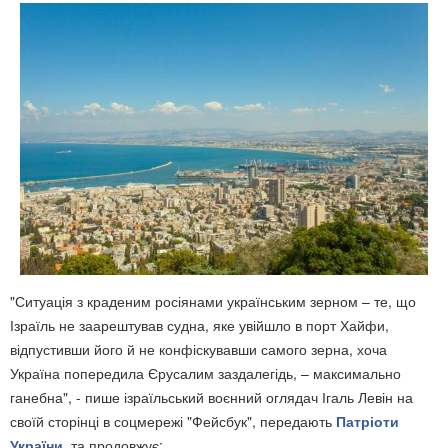
"Ситуація з краденим росіянами українським зерном – те, що
Ізраїль не заарештував судна, яке увійшло в порт Хайфи,
відпустивши його й не конфіскувавши самого зерна, хоча
Україна попередила Єрусалим заздалегідь, – максимально
ганебна", - пише ізраїльський воєнний оглядач Ігаль Левін на
своїй сторінці в соцмережі "Фейсбук", передають
Патріоти
України
, та продовжує: