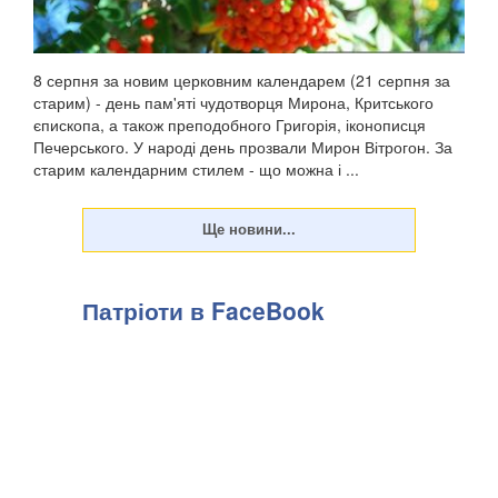
8 серпня за новим церковним календарем (21 серпня за
старим) - день пам'яті чудотворця Мирона, Критського
єпископа, а також преподобного Григорія, іконописця
Печерського. У народі день прозвали Мирон Вітрогон. За
старим календарним стилем - що можна і ...
Патріоти в FaceBook