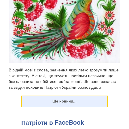
В рідній мові є слова, значення яких легко зрозуміти лише
з контексту. А є такі, що звучать настільки незвично, що
без словника не обійтися, як "каркоші". Що воно означає
та звідки походить Патріоти України розповідає з
посиланням на "Горох". . Є слов...
Патріоти в FaceBook