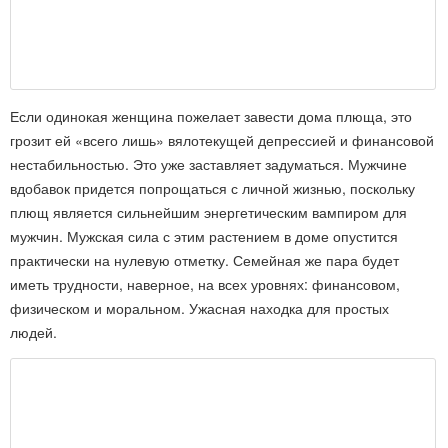
Если одинокая женщина пожелает завести дома плюща, это
грозит ей «всего лишь» вялотекущей депрессией и финансовой
нестабильностью. Это уже заставляет задуматься. Мужчине
вдобавок придется попрощаться с личной жизнью, поскольку
плющ является сильнейшим энергетическим вампиром для
мужчин. Мужская сила с этим растением в доме опустится
практически на нулевую отметку. Семейная же пара будет
иметь трудности, наверное, на всех уровнях: финансовом,
физическом и моральном. Ужасная находка для простых
людей.