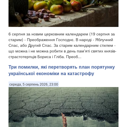
6 серпня за новим церковним календарем (19 серпня за
старим) - Преображення Господнє. В народі - Яблучний
Спас, або Другий Спас. За старим календарним стилем -
що можна і не можна робити в день пам'яті святих князів-
страстотерпців Бориса і Гліба. Преоб...
Три помилки, які перетворять план порятунку
української економіки на катастрофу
середа, 5 серпень 2026, 23:00