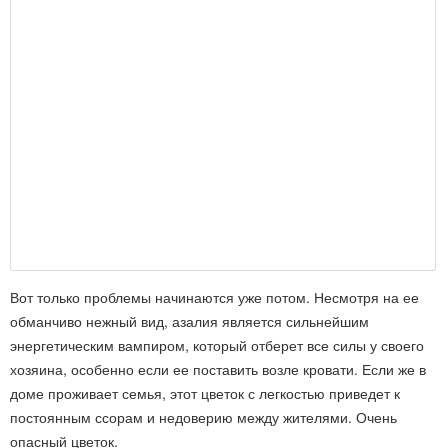
Вот только проблемы начинаются уже потом. Несмотря на ее
обманчиво нежный вид, азалия является сильнейшим
энергетическим вампиром, который отберет все силы у своего
хозяина, особенно если ее поставить возле кровати. Если же в
доме проживает семья, этот цветок с легкостью приведет к
постоянным ссорам и недоверию между жителями. Очень
опасный цветок.