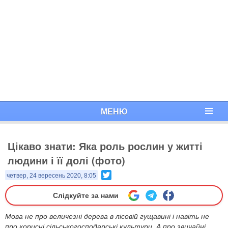
МЕНЮ
Цікаво знати: Яка роль рослин у житті
людини і її долі (фото)
Twitter
четвер, 24 вересень 2020, 8:05
Слідкуйте за нами
Мова не про величезні дерева в лісовій гущавині і навіть не
про корисні сільськогосподарські культури. А про звичайні