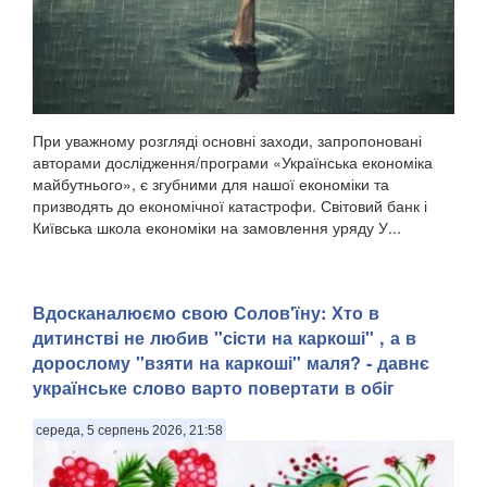
При уважному розгляді основні заходи, запропоновані
авторами дослідження/програми «Українська економіка
майбутнього», є згубними для нашої економіки та
призводять до економічної катастрофи. Світовий банк і
Київська школа економіки на замовлення уряду У...
Вдосканалюємо свою Солов'їну: Хто в
дитинстві не любив "сісти на каркоші" , а в
дорослому "взяти на каркоші" маля? - давнє
українське слово варто повертати в обіг
середа, 5 серпень 2026, 21:58