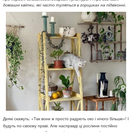
домашні квітки, які часто туляться в горщиках на підвіконні.
Деякі скажуть: «Так вони ж просто радують око і нічого більше»! І
будуть по-своєму праві. Але насправді ці рослини постійно