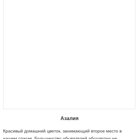
Азалия
Красивый домашний цветок, занимающий второе место в
нашем списке. Большинство обывателей абсолютно не