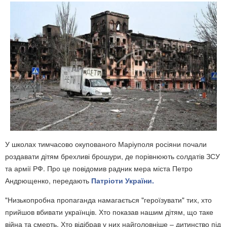
У школах тимчасово окупованого Маріуполя росіяни почали
роздавати дітям брехливі брошури, де порівнюють солдатів ЗСУ
та армії РФ. Про це повідомив радник мера міста Петро
Андрющенко, передають
Патріоти України.
"Низькопробна пропаганда намагається "героїзувати" тих, хто
прийшов вбивати українців. Хто показав нашим дітям, що таке
війна та смерть. Хто відібрав у них найголовніше – дитинство під