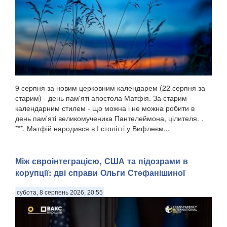
9 серпня за новим церковним календарем (22 серпня за
старим) - день пам'яті апостола Матфія. За старим
календарним стилем - що можна і не можна робити в
день пам'яті великомученика Пантелеймона, цілителя. .
***. Матфій народився в I столітті у Вифлеєм...
Між євроінтеграцією, США та підозрами в
корупції: дві справи Ольги Стефанішиної
субота, 8 серпень 2026, 20:55