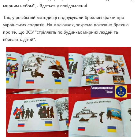
мирним небом", - йдеться у повідомленні.
Так, у російській методичці надрукували брехливі факти про
українських солдатів. На малюнках, зокрема показано брехню
про те, що ЗСУ "стріляють по будинках мирних людей та
вбивають дітей".