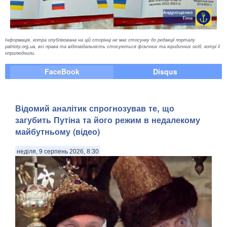
Інформація, котра опублікована на цій сторінці не має стосунку до редакції порталу
patrioty.org.ua, всі права та відповідальність стосуються фізичних та юридичних осіб, котрі її
оприлюднили.
FaceBook
Disqus
​Відомий аналітик спрогнозував те, що
загубить Путіна та його режим в недалекому
майбутньому (відео)
неділя, 9 серпень 2026, 8:30