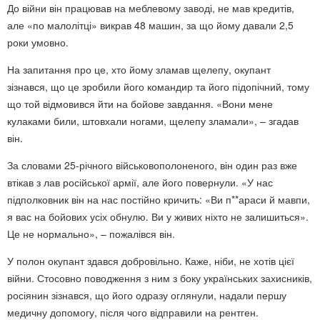
До війни він працював на меблевому заводі, не мав кредитів,
але «по малолітці» викрав 48 машин, за що йому давали 2,5
роки умовно.
На запитання про це, хто йому зламав щелепу, окупант
зізнався, що це зробили його командир та його підопічний, тому
що той відмовився йти на бойове завдання. «Вони мене
кулаками били, штовхали ногами, щелепу зламали», – згадав
він.
За словами 25-річного військовополоненого, він один раз вже
втікав з лав російської армії, але його повернули. «У нас
підполковник він на нас постійно кричить: «Ви п**араси й мавпи,
я вас на бойових усіх обнулю. Ви у живих ніхто не залишиться».
Це не нормально», – пожалівся він.
У полон окупант здався добровільно. Каже, ніби, не хотів цієї
війни. Стосовно поводження з ним з боку українських захисників,
росіянин зізнався, що його одразу оглянули, надали першу
медичну допомогу, після чого відправили на рентген.