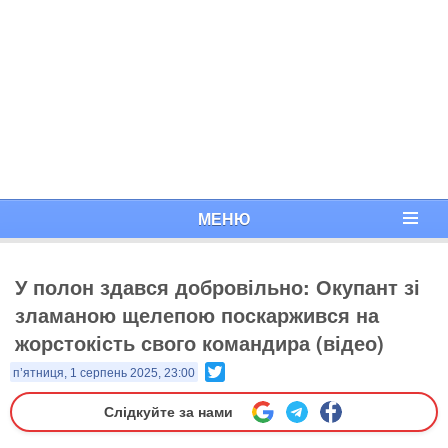
МЕНЮ
У полон здався добровільно: Окупант зі
зламаною щелепою поскаржився на
жорстокість свого командира (відео)
Twitter
п’ятниця, 1 серпень 2025, 23:00
Слідкуйте за нами