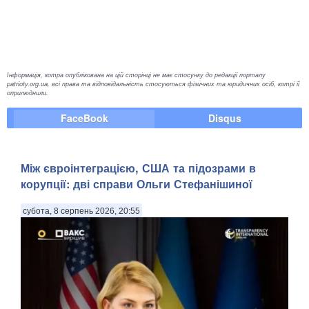
Інформація, котра опублікована на цій сторінці не має стосунку до редакції порталу
patrioty.org.ua, всі права та відповідальність стосуються фізичних та юридичних осіб, котрі її
оприлюднили.
FaceBook
Disqus
Між євроінтеграцією, США та підозрами в
корупції: дві справи Ольги Стефанішиної
субота, 8 серпень 2026, 20:55